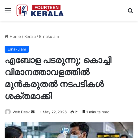
Menu
S
fo
Home
/
Kerala
/
Ernakulam
Ernakulam
എബോള പടരുന്നു; കൊച്ചി
വിമാനത്താവളത്തിൽ
മുൻകരുതൽ നടപടികൾ
ശക്തമാക്കി
Send
Web Desk
May 22, 2026
21
1 minute read
an
email