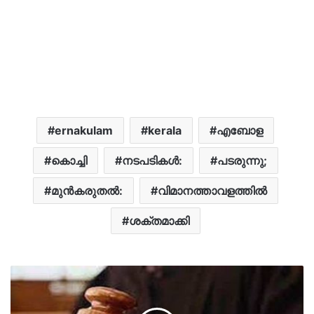
ernakulam
kerala
എബോള
കൊച്ചി
നടപടികൾ:
പടരുന്നു;
മുൻകരുതൽ:
വിമാനത്താവളത്തിൽ
ശക്തമാക്കി