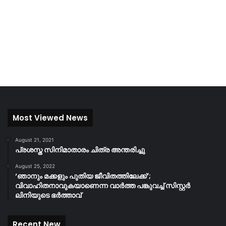
Most Viewed News
August 21, 2021
പ്രശസ്ത സിനിമാതാരം ചിത്ര അന്തരിച്ചു
August 25, 2022
‘ഞാനും മക്കളും പുതിയ ജീവിതത്തിലേക്ക്’;
വിവാഹിതനാവുകയാണെന്ന വാർത്ത പങ്കുവച്ച് സിസ്റ്റർ
ലിനിയുടെ ഭർത്താവ്
Recent New