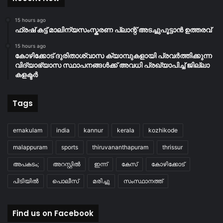
15 hours ago
ഫ്രഷ് കട്ട് മാലിന്യസംസ്കരണ പ്ലാന്റ് അടച്ചുപൂട്ടാൻ ഉത്തരവ്
15 hours ago
കോഴിക്കോട് ദുരിതാശ്വാസ ക്യാമ്പുകളായി പ്രവര്‍ത്തിക്കുന്ന
വിദ്യാഭ്യാസ സ്ഥാപനങ്ങള്‍ക്ക് അവധി പ്രഖ്യാപിച്ച് ജില്ലാ
കളക്ടർ
Tags
ernakulam
india
kannur
kerala
kozhikode
malappuram
sports
thiruvananthapuram
thrissur
അപകടം;
അറസ്റ്റിൽ
ഇന്ന്
കേസ്
കോഴിക്കോട്
പിടിയിൽ
പൊലീസ്
മരിച്ചു
സംസ്ഥാനത്ത്
Find us on Facebook