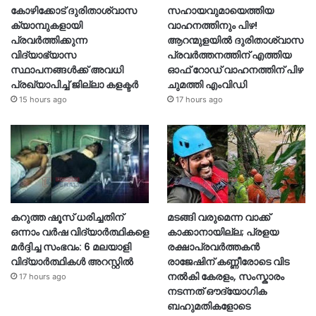
കോഴിക്കോട് ദുരിതാശ്വാസ
സഹായവുമായെത്തിയ
ക്യാമ്പുകളായി
വാഹനത്തിനും പിഴ!
പ്രവര്‍ത്തിക്കുന്ന
ആറന്മുളയില്‍ ദുരിതാശ്വാസ
വിദ്യാഭ്യാസ
പ്രവര്‍ത്തനത്തിന് എത്തിയ
സ്ഥാപനങ്ങള്‍ക്ക് അവധി
ഓഫ് റോഡ് വാഹനത്തിന് പിഴ
പ്രഖ്യാപിച്ച് ജില്ലാ കളക്ടർ
ചുമത്തി എംവിഡി
15 hours ago
17 hours ago
കറുത്ത ഷൂസ് ധരിച്ചതിന്
മടങ്ങി വരുമെന്ന വാക്ക്
ഒന്നാം വർഷ വിദ്യാർത്ഥികളെ
കാക്കാനായില്ല; പ്രളയ
മർദ്ദിച്ച സംഭവം: 6 മലയാളി
രക്ഷാപ്രവർത്തകൻ
വിദ്യാർത്ഥികൾ അറസ്റ്റിൽ
രാജേഷിന് കണ്ണീരോടെ വിട
നൽകി കേരളം, സംസ്കാരം
17 hours ago
നടന്നത് ഔദ്യോ​ഗിക
ബഹുമതികളോടെ