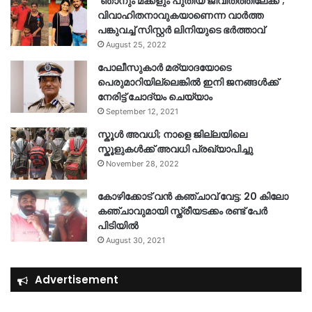
‘ഞാനും മക്കളും പുതിയ ജീവിതത്തിലേക്ക്’;
വിവാഹിതനാവുകയാണെന്ന വാർത്ത
പങ്കുവച്ച് സിസ്റ്റർ ലിനിയുടെ ഭർത്താവ്
August 25, 2022
പോലീസുകാര്‍ മര്യാദയോടെ
പെരുമാറിയില്ലെങ്കില്‍ ഇനി ജനങ്ങള്‍ക്ക്
നേരിട്ട് ചോദ്യം ചെയ്യാം
September 12, 2021
സ്കൂൾ അവധി; നാളെ ജില്ലയിലെ
സ്കൂളുകൾക്ക് അവധി പ്രഖ്യാപിച്ചു
November 28, 2022
കോഴിക്കോട് വൻ കഞ്ചാവ് വേട്ട: 20 കിലോ
കഞ്ചാവുമായി സ്ത്രീയടക്കം രണ്ട് പേർ
പിടിയിൽ
August 30, 2021
Advertisement