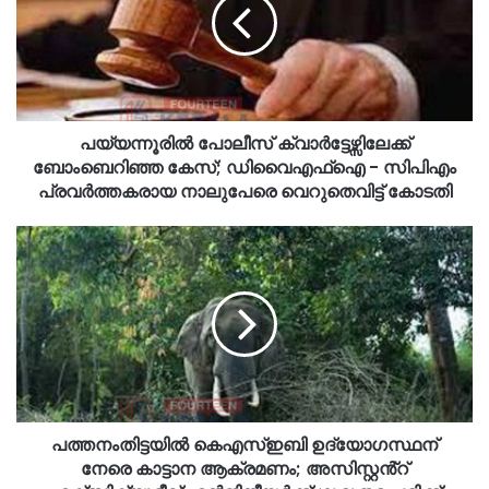
പയ്യന്നൂരിൽ പോലീസ് ക്വാർട്ടേഴ്സിലേക്ക്
ബോംബെറിഞ്ഞ കേസ്; ഡിവൈഎഫ്ഐ - സിപിഎം
പ്രവർത്തകരായ നാലുപേരെ വെറുതെവിട്ട് കോടതി
പത്തനംതിട്ടയിൽ കെഎസ്ഇബി ഉദ്യോഗസ്ഥന്
നേരെ കാട്ടാന ആക്രമണം; അസിസ്റ്റൻ്റ്