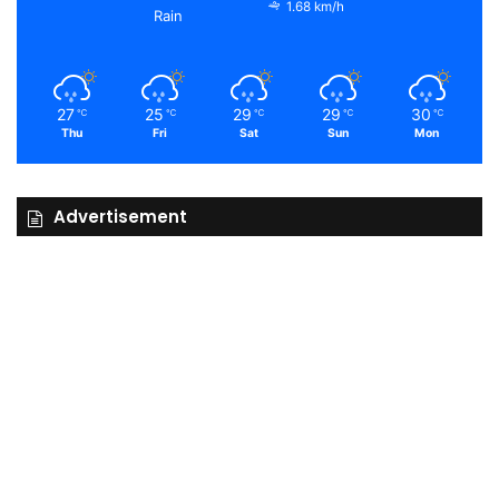
1.68 km/h
Rain
27
25
29
29
30
℃
℃
℃
℃
℃
Thu
Fri
Sat
Sun
Mon
Advertisement