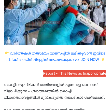
വാർത്തകൾ തത്സമയം വാട്സപ്പിൽ ലഭിക്കുവാൻ ഇവിടെ
ക്ലിക്ക് ചെയ്ത് ഗ്രൂപ്പിൽ അംഗമാകുക >>> JOIN NOW
Report - This News as Inappropriate
കൊച്ചി: ആഫ്രിക്കൻ രാജ്യങ്ങളിൽ എബോള വൈറസ്
വ്യാപിക്കുന്ന പശ്ചാത്തലത്തിൽ കൊച്ചി
വിമാനത്താവളത്തിൽ മുൻകരുതൽ നടപടികൾ ശക്തമാക്കി.
കോംഗോ, ഉഗാണ്ട, സൗത്ത് സുഡാൻ തുടങ്ങിയ