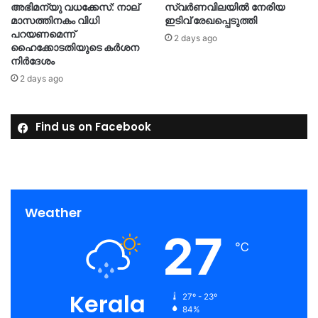
അഭിമന്യു വധക്കേസ്: നാല്
സ്വർണവിലയിൽ നേരിയ
മാസത്തിനകം വിധി
ഇടിവ് രേഖപ്പെടുത്തി
പറയണമെന്ന്
2 days ago
ഹൈക്കോടതിയുടെ കർശന
നിർദേശം
2 days ago
Find us on Facebook
Weather
27
℃
Kerala
27º - 23º
84%