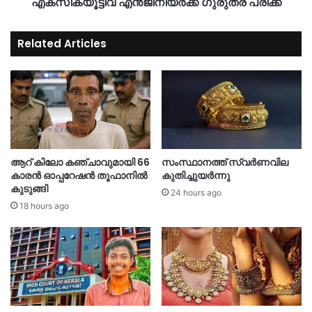
എക്സിക്യൂട്ടീവ് എൻജിനീയർക്ക് ഗുരുതര പരിക്ക്
Related Articles
ആറ് കിലോ കഞ്ചാവുമായി 66
സംസ്ഥാനത്ത് സ്വർണവില
കാരൻ ഓപ്പറേഷൻ തൂഫാനിൽ
കുതിച്ചുയർന്നു
കുടുങ്ങി
24 hours ago
18 hours ago