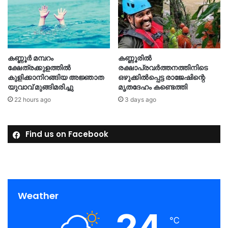
കണ്ണൂർ മമ്പറം
കണ്ണൂരിൽ
ക്ഷേത്രക്കുളത്തിൽ
രക്ഷാപ്രവർത്തനത്തിനിടെ
കുളിക്കാനിറങ്ങിയ അജ്ഞാത
ഒഴുക്കിൽപ്പെട്ട രാജേഷിന്റെ
യുവാവ് മുങ്ങിമരിച്ചു
മൃതദേഹം കണ്ടെത്തി
22 hours ago
3 days ago
Find us on Facebook
Weather
24
℃