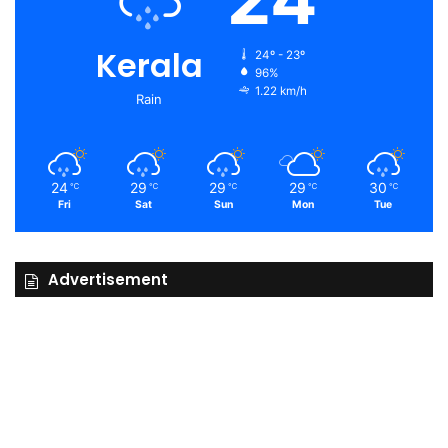
Kerala
24º - 23º
96%
1.22 km/h
Rain
24
29
29
29
30
℃
℃
℃
℃
℃
Fri
Sat
Sun
Mon
Tue
Advertisement