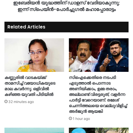
ഇബേരിയൻ യുദ്ധത്തിന് ഡാളസ് വേദിയാകുന്നു;
ഇന്ന് സ്പെയിൻ-പോർച്ചുഗൽ മഹാപ്പോരാട്ടം
Related Articles
കണ്ണൂരിൽ വാടകയ്ക്ക്
സിഐക്കെതിരെ നടപടി
താമസിച്ച് വയോധികയുടെ
എടുത്താൽ പൊന്നാട
മാല കവർന്നു; ഒളിവിൽ
അണിയിക്കാം, ഉമ്മ തരാം,
കഴിഞ്ഞ യുവതി പിടിയിൽ
അല്ലാണ്ട് വിരട്ടരുത്, വളർന്ന
പാർട്ടി വേറെയാണ്; രമേശ്
32 minutes ago
ചെന്നിത്തലയെ വെല്ലുവിളിച്ച്
അർജുൻ ആയങ്കി
1 hour ago