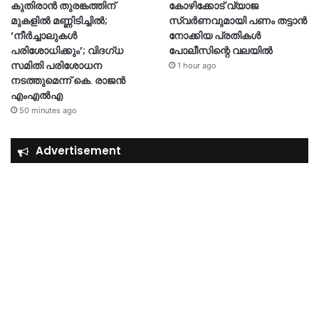
കുതിരാൻ തുരങ്കത്തിന്
കോഴിക്കോട് വ്യാജ
മുകളിൽ മണ്ണിടിച്ചിൽ;
സ്വർണവുമായി പണം തട്ടാൻ
‘നീർച്ചാലുകൾ
നോക്കിയ പ്രതികൾ
പരിശോധിക്കും’; വിദഗ്ധ
പോലീസിന്റെ വലയിൽ
സമിതി പരിശോധന
1 hour ago
നടത്തുമെന്ന് കെ. രാജൻ
എംഎൽഎ
50 minutes ago
Advertisement