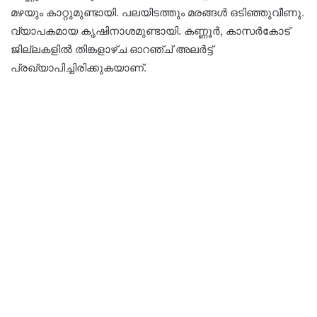
മഴയും കാറ്റുമുണ്ടായി. പലയിടത്തും മരങ്ങൾ ഒടിഞ്ഞുവീണു.
വ്യാപകമായ കൃഷിനാശമുണ്ടായി. കണ്ണൂർ, കാസർകോട്
ജില്ലകളിൽ തിങ്കളാഴ്ച ഓറഞ്ച് അലർട്ട്
പ്രഖ്യാപിച്ചിരിക്കുകയാണ്.