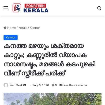
Menu
S
fo
Home
/
Kerala
/
Kannur
Kannur
കനത്ത മഴയും ശക്തമായ
കാറ്റും; കണ്ണൂരിൽ വ്യാപക
നാശനഷ്ടം, മരങ്ങൾ കടപുഴകി
വീണ് സ്ത്രീക്ക് പരിക്ക്
Send
Web Desk
July 6, 2026
9
Less than a minute
an
email