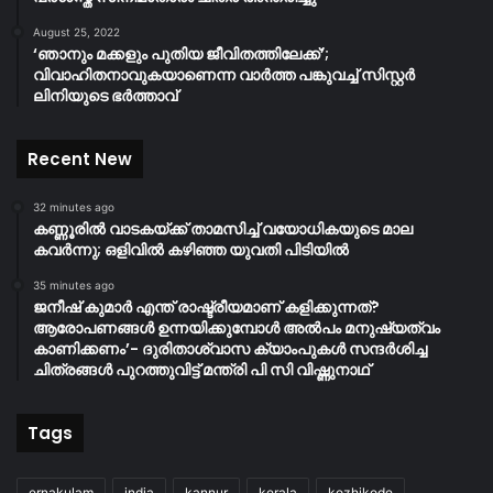
August 25, 2022
‘ഞാനും മക്കളും പുതിയ ജീവിതത്തിലേക്ക്’;
വിവാഹിതനാവുകയാണെന്ന വാർത്ത പങ്കുവച്ച് സിസ്റ്റർ
ലിനിയുടെ ഭർത്താവ്
Recent New
32 minutes ago
കണ്ണൂരിൽ വാടകയ്ക്ക് താമസിച്ച് വയോധികയുടെ മാല
കവർന്നു; ഒളിവിൽ കഴിഞ്ഞ യുവതി പിടിയിൽ
35 minutes ago
ജനീഷ് കുമാർ എന്ത് രാഷ്ട്രീയമാണ് കളിക്കുന്നത്?
ആരോപണങ്ങൾ ഉന്നയിക്കുമ്പോൾ അൽപം മനുഷ്യത്വം
കാണിക്കണം’- ദുരിതാശ്വാസ ക്യാംപുകള്‍ സന്ദര്‍ശിച്ച
ചിത്രങ്ങള്‍ പുറത്തുവിട്ട് മന്ത്രി പി സി വിഷ്ണുനാഥ്
Tags
ernakulam
india
kannur
kerala
kozhikode