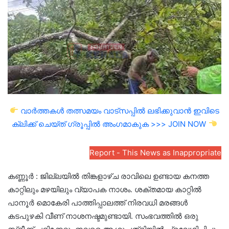
വാർത്തകൾ തത്സമയം വാട്സപ്പിൽ ലഭിക്കുവാൻ ഇവിടെ
ക്ലിക്ക് ചെയ്ത് ഗ്രൂപ്പിൽ അംഗമാകുക >>> JOIN NOW
Report - This News as Inappropriate
കണ്ണൂർ : ജില്ലയിൽ തിങ്കളാഴ്ച രാവിലെ ഉണ്ടായ കനത്ത
കാറ്റിലും മഴയിലും വ്യാപക നാശം. ശക്തമായ കാറ്റിൽ
പാനൂർ മൊകേരി പാത്തിപ്പാലത്ത് നിരവധി മരങ്ങൾ
കടപുഴകി വീണ് നാശനഷ്ടമുണ്ടായി. സംഭവത്തിൽ ഒരു