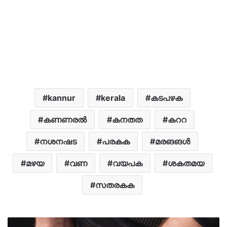
kannur
kerala
കടപഴക
കണണരൽ
കനതത
കററ
നശനഷട
പരകക
മരങങൾ
മഴയ
വണ
വയപക
ശകതമയ
സതരകക