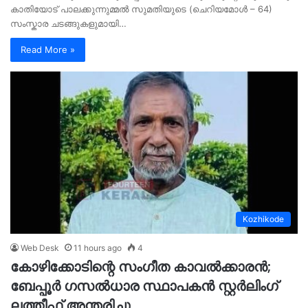
കാതിയോട് പാലക്കുന്നുമ്മൽ സുമതിയുടെ (ചെറിയമോൾ – 64)
സംസ്കാര ചടങ്ങുകളുമായി…
Read More »
Kozhikode
Web Desk
11 hours ago
4
കോഴിക്കോടിന്റെ സംഗീത കാവൽക്കാരൻ;
ബേപ്പൂർ ഗസൽധാര സ്ഥാപകൻ സ്റ്റർലിംഗ്
ലത്തീഫ് അന്തരിച്ചു