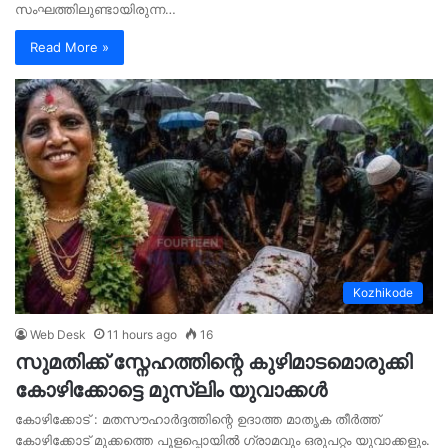
സംഘത്തിലുണ്ടായിരുന്ന…
Read More »
Kozhikode
Web Desk
11 hours ago
16
സുമതിക്ക് സ്നേഹത്തിന്റെ കുഴിമാടമൊരുക്കി
കോഴിക്കോട്ടെ മുസ്‍ലിം യുവാക്കൾ
കോഴിക്കോട് : മതസൗഹാർദ്ദത്തിന്റെ ഉദാത്ത മാതൃക തീർത്ത്
കോഴിക്കോട് മുക്കത്തെ പൂളപ്പൊയിൽ ഗ്രാമവും ഒരുപറ്റം യുവാക്കളും.