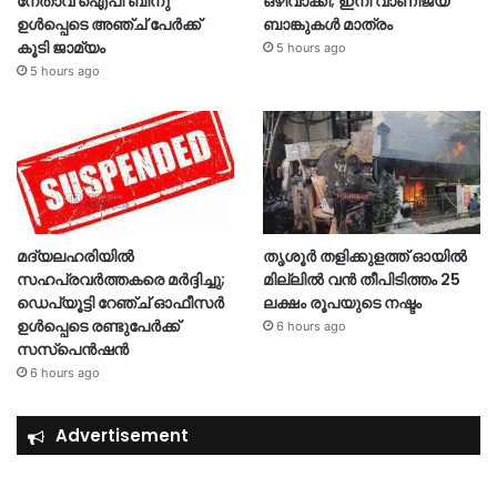
നേതാവ് ഐപി ബിനു
ഒഴിവാക്കി; ഇനി വാണിജ്യ
ഉൾപ്പെടെ അഞ്ച് പേർക്ക്
ബാങ്കുകൾ മാത്രം
കൂടി ജാമ്യം
5 hours ago
5 hours ago
മദ്യലഹരിയിൽ
തൃശൂര്‍ തളിക്കുളത്ത് ഓയില്‍
സഹപ്രവർത്തകരെ മർദ്ദിച്ചു;
മില്ലില്‍ വൻ തീപിടിത്തം 25
ഡെപ്യൂട്ടി റേഞ്ച് ഓഫീസർ
ലക്ഷം രൂപയുടെ നഷ്ടം
ഉൾപ്പെടെ രണ്ടുപേർക്ക്
6 hours ago
സസ്‌പെൻഷൻ
6 hours ago
Advertisement