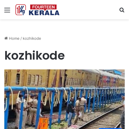
Menu
S
fo
Home
/
kozhikode
kozhikode