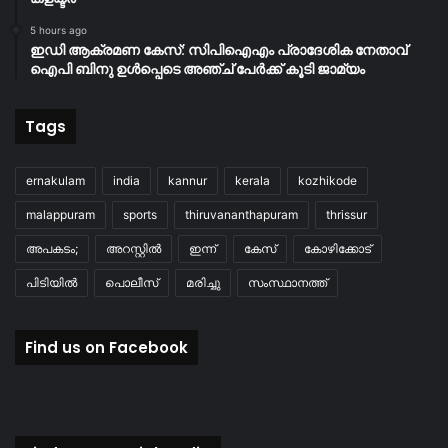
5 hours ago
ഇഡി ആക്രമണ കേസ്: സിപിഐഎം പ്രാദേശിക നേതാവ്
ഐപി ബിനു ഉൾപ്പെടെ അഞ്ച് പേർക്ക് കൂടി ജാമ്യം
Tags
ernakulam
india
kannur
kerala
kozhikode
malappuram
sports
thiruvananthapuram
thrissur
അപകടം;
അറസ്റ്റിൽ
ഇന്ന്
കേസ്
കോഴിക്കോട്
പിടിയിൽ
പൊലീസ്
മരിച്ചു
സംസ്ഥാനത്ത്
Find us on Facebook