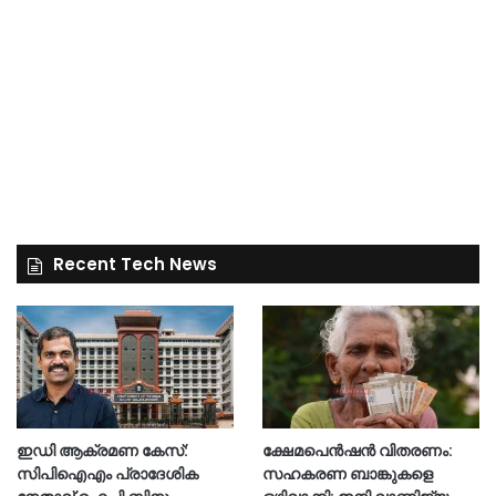
Recent Tech News
ഇഡി ആക്രമണ കേസ്:
ക്ഷേമപെൻഷൻ വിതരണം:
സിപിഐഎം പ്രാദേശിക
സഹകരണ ബാങ്കുകളെ