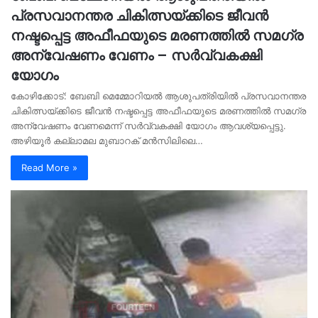
പ്രസവാനന്തര ചികിത്സയ്ക്കിടെ ജീവൻ
നഷ്ടപ്പെട്ട അഫീഫയുടെ മരണത്തിൽ സമഗ്ര
അന്വേഷണം വേണം – സർവ്വകക്ഷി
യോഗം
കോഴിക്കോട്: ബേബി മെമ്മോറിയൽ ആശുപത്രിയിൽ പ്രസവാനന്തര
ചികിത്സയ്ക്കിടെ ജീവൻ നഷ്ടപ്പെട്ട അഫീഫയുടെ മരണത്തിൽ സമഗ്ര
അന്വേഷണം വേണമെന്ന് സർവ്വകക്ഷി യോഗം ആവശ്യപ്പെട്ടു.
അഴിയൂർ കല്ലാമല മുബാറക് മൻസിലിലെ…
Read More »