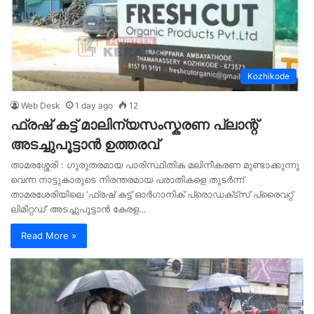
Kozhikode
Web Desk
1 day ago
12
ഫ്രഷ് കട്ട് മാലിന്യസംസ്കരണ പ്ലാന്റ്
അടച്ചുപൂട്ടാൻ ഉത്തരവ്
താമരശ്ശേരി : ഗുരുതരമായ പാരിസ്ഥിതിക മലിനീകരണ മുണ്ടാക്കുന്നു
വെന്ന നാട്ടുകാരുടെ നിരന്തരമായ പരാതികളെ തുടർന്ന്
താമരശേരിയിലെ ‘ഫ്രഷ് കട്ട് ഓർഗാനിക് പ്രൊഡക്‌ട്സ് പ്രൈവറ്റ്
ലിമിറ്റഡ്’ അടച്ചുപൂട്ടാൻ കേരള…
Read More »