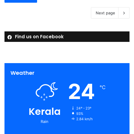
Next page
Find us on Facebook
Weather
24
℃
Kerala
24º - 23º
93%
2.84 km/h
Rain