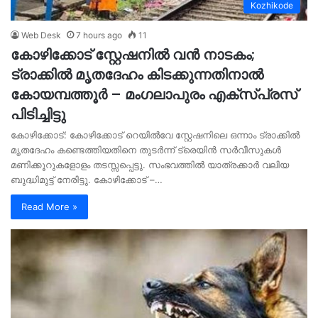
Kozhikode
Web Desk
7 hours ago
11
കോഴിക്കോട് സ്റ്റേഷനിൽ വൻ നാടകം;
ട്രാക്കിൽ മൃതദേഹം കിടക്കുന്നതിനാൽ
കോയമ്പത്തൂർ – മംഗലാപുരം എക്സ്പ്രസ്
പിടിച്ചിട്ടു
കോഴിക്കോട്: കോഴിക്കോട് റെയിൽവേ സ്റ്റേഷനിലെ ഒന്നാം ട്രാക്കിൽ
മൃതദേഹം കണ്ടെത്തിയതിനെ തുടർന്ന് ട്രെയിൻ സർവീസുകൾ
മണിക്കൂറുകളോളം തടസ്സപ്പെട്ടു. സംഭവത്തിൽ യാത്രക്കാർ വലിയ
ബുദ്ധിമുട്ട് നേരിട്ടു. കോഴിക്കോട് –…
Read More »