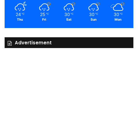
24
25
30
30
30
℃
℃
℃
℃
℃
Thu
Fri
Sat
Sun
Mon
Advertisement