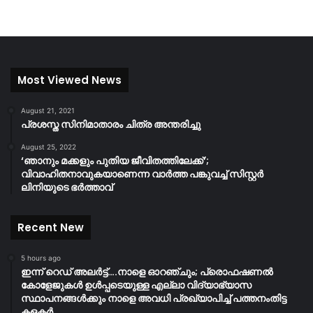
Most Viewed News
August 21, 2021
പ്രശസ്ത സിനിമാതാരം ചിത്ര അന്തരിച്ചു
August 25, 2022
‘ഞാനും മക്കളും പുതിയ ജീവിതത്തിലേക്ക്’;
വിവാഹിതനാവുകയാണെന്ന വാർത്ത പങ്കുവച്ച് സിസ്റ്റർ
ലിനിയുടെ ഭർത്താവ്
Recent New
5 hours ago
ഇന്ന് റെഡ് അലർട്ട്….നാളെ ഓറഞ്ചും; പ്രൊഫഷണൽ
കോളേജുകൾ ഉൾപ്പടെയുള്ള എല്ലാ വിദ്യാഭ്യാസ
സ്ഥാപനങ്ങൾക്കും നാളെ അവധി പ്രഖ്യാപിച്ച് പത്തനംതിട്ട
കളക്ടർ