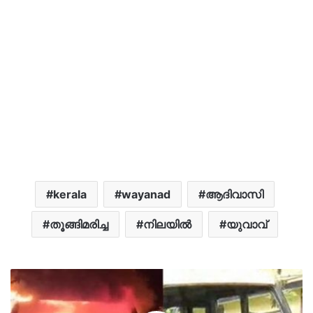
kerala
wayanad
ആദിവാസി
തൂങ്ങിമരിച്ച
നിലയിൽ
യുവാവ്