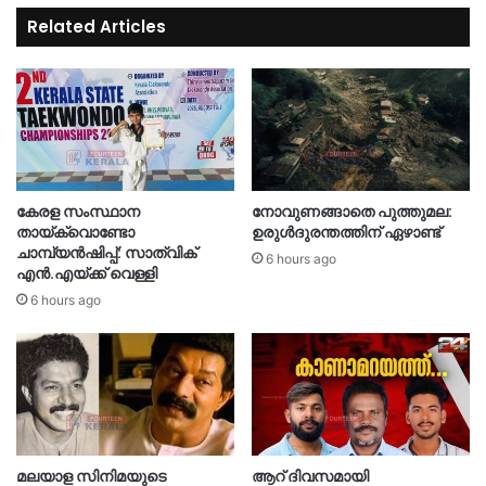
Related Articles
കേരള സംസ്ഥാന
നോവുണങ്ങാതെ പുത്തുമല:
തായ്‌ക്വൊണ്ടോ
ഉരുൾദുരന്തത്തിന് ഏഴാണ്ട്
ചാമ്പ്യൻഷിപ്പ്: സാത്വിക്
6 hours ago
എൻ.എയ്ക്ക് വെള്ളി
6 hours ago
മലയാള സിനിമയുടെ
ആറ് ദിവസമായി