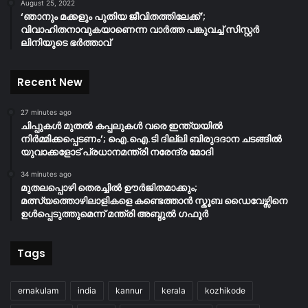
August 25, 2022
‘ഞാനും മക്കളും പുതിയ ജീവിതത്തിലേക്ക്’;
വിവാഹിതനാവുകയാണെന്ന വാർത്ത പങ്കുവച്ച് സിസ്റ്റർ
ലിനിയുടെ ഭർത്താവ്
Recent New
27 minutes ago
ചിപ്പുകൾ മുതൽ കപ്പലുകൾ വരെ ഇന്ത്യയിൽ
നിർമ്മിക്കപ്പെടണം’; ഐ.ഐ.ടി ദില്ലി ബിരുദദാന ചടങ്ങിൽ
യുവാക്കളോട് പ്രധാനമന്ത്രി നരേന്ദ്ര മോദി
34 minutes ago
മുതലപ്പൊഴി തെരച്ചിൽ ഊർജിതമാക്കും;
മത്സ്യത്തൊഴിലാളികളെ കണ്ടെത്താൻ സ്കൂബ ഡൈവേഴ്സിനെ
ഉൾപ്പെടുത്തുമെന്ന് മന്ത്രി അബ്ദുൽ ഗഫൂർ
Tags
ernakulam
india
kannur
kerala
kozhikode