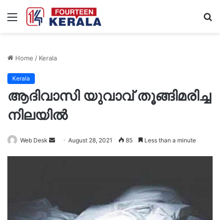
Menu
S
fo
Home
/
Kerala
Kerala
ആദിവാസി യുവാവ് തൂങ്ങിമരിച്ച
നിലയില്‍
Send
Web Desk
August 28, 2021
85
Less than a minute
an
email