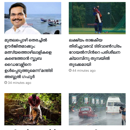
മുതലപ്പൊഴി തെരച്ചിൽ
ലക്ഷ്യം രാജകീയ
ഊർജിതമാക്കും;
തിരിച്ചുവരവ്; ട്രിവാൺഡ്രം
മത്സ്യത്തൊഴിലാളികളെ
റോയൽസിന്‍റെ പരിശീലന
കണ്ടെത്താൻ സ്കൂബ
ക്യാമ്പിനു തുമ്പയില്‍
ഡൈവേഴ്സിനെ
തുടക്കമായി
ഉൾപ്പെടുത്തുമെന്ന് മന്ത്രി
44 minutes ago
അബ്ദുൽ ഗഫൂർ
34 minutes ago