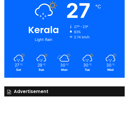
27
℃
Kerala
27º - 23º
83%
2.74 km/h
Light Rain
27
29
30
30
30
℃
℃
℃
℃
℃
Sat
Sun
Mon
Tue
Wed
Advertisement