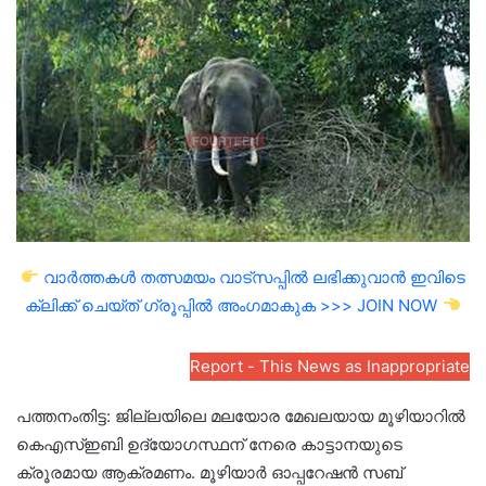
email
വാർത്തകൾ തത്സമയം വാട്സപ്പിൽ ലഭിക്കുവാൻ ഇവിടെ
ക്ലിക്ക് ചെയ്ത് ഗ്രൂപ്പിൽ അംഗമാകുക >>> JOIN NOW
Report - This News as Inappropriate
പത്തനംതിട്ട: ജില്ലയിലെ മലയോര മേഖലയായ മൂഴിയാറിൽ
കെഎസ്ഇബി ഉദ്യോഗസ്ഥന് നേരെ കാട്ടാനയുടെ
ക്രൂരമായ ആക്രമണം. മൂഴിയാർ ഓപ്പറേഷൻ സബ്