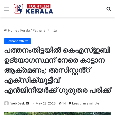
Menu
S
fo
Home
/
Kerala
/
Pathanamthitta
Pathanamthitta
പത്തനംതിട്ടയിൽ കെഎസ്ഇബി
ഉദ്യോഗസ്ഥന് നേരെ കാട്ടാന
ആക്രമണം; അസിസ്റ്റൻ്റ്
എക്സിക്യൂട്ടീവ്
എൻജിനീയർക്ക് ഗുരുതര പരിക്ക്
Send
Web Desk
May 22, 2026
14
Less than a minute
an