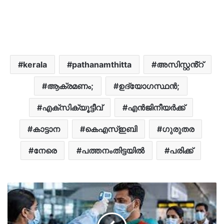
kerala
pathanamthitta
അസിസ്റ്റൻ്റ്
ആക്രമണം;
ഉദ്യോഗസ്ഥന്‍;
എക്സിക്യൂട്ടീവ്
എൻജിനീയർക്ക്
കാട്ടാന
കെഎസ്ഇബി
​ഗുരുതര
​നേരെ
പത്തനംതിട്ടയിൽ
പരിക്ക്