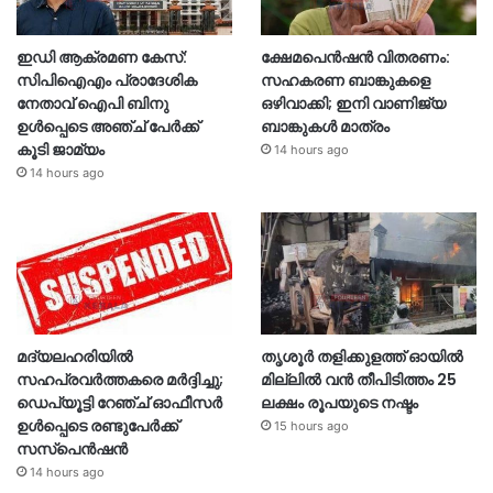
ഇഡി ആക്രമണ കേസ്:
ക്ഷേമപെൻഷൻ വിതരണം:
സിപിഐഎം പ്രാദേശിക
സഹകരണ ബാങ്കുകളെ
നേതാവ് ഐപി ബിനു
ഒഴിവാക്കി; ഇനി വാണിജ്യ
ഉൾപ്പെടെ അഞ്ച് പേർക്ക്
ബാങ്കുകൾ മാത്രം
കൂടി ജാമ്യം
14 hours ago
14 hours ago
മദ്യലഹരിയിൽ
തൃശൂര്‍ തളിക്കുളത്ത് ഓയില്‍
സഹപ്രവർത്തകരെ മർദ്ദിച്ചു;
മില്ലില്‍ വൻ തീപിടിത്തം 25
ഡെപ്യൂട്ടി റേഞ്ച് ഓഫീസർ
ലക്ഷം രൂപയുടെ നഷ്ടം
ഉൾപ്പെടെ രണ്ടുപേർക്ക്
15 hours ago
സസ്‌പെൻഷൻ
14 hours ago