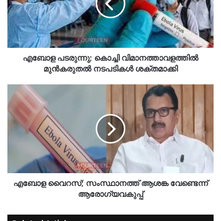
എബോള പടരുന്നു; കൊച്ചി വിമാനത്താവളത്തിൽ
മുൻകരുതൽ നടപടികൾ ശക്തമാക്കി
എബോള വൈറസ്; സംസ്ഥാനത്ത് ആശങ്ക വേണ്ടെന്ന്
ആരോഗ്യവകുപ്പ്