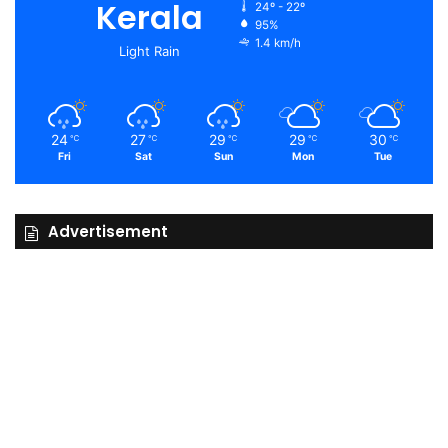
Kerala
24º - 22º
95%
1.4 km/h
Light Rain
24
27
29
29
30
℃
℃
℃
℃
℃
Fri
Sat
Sun
Mon
Tue
Advertisement