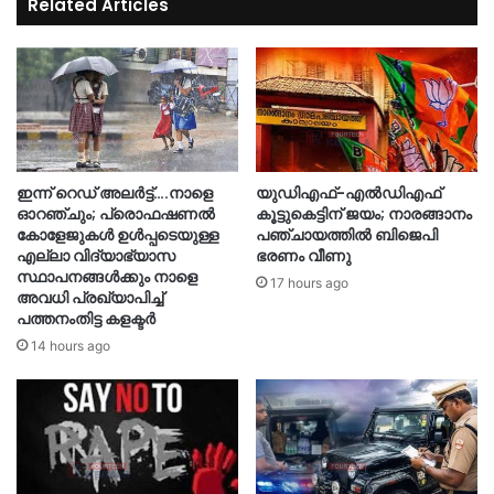
Related Articles
ഇന്ന് റെഡ് അലർട്ട്….നാളെ
യുഡിഎഫ്-എൽഡിഎഫ്
ഓറഞ്ചും; പ്രൊഫഷണൽ
കൂട്ടുകെട്ടിന് ജയം; നാരങ്ങാനം
കോളേജുകൾ ഉൾപ്പടെയുള്ള
പഞ്ചായത്തില്‍ ബിജെപി
എല്ലാ വിദ്യാഭ്യാസ
ഭരണം വീണു
സ്ഥാപനങ്ങൾക്കും നാളെ
17 hours ago
അവധി പ്രഖ്യാപിച്ച്
പത്തനംതിട്ട കളക്ടർ
14 hours ago