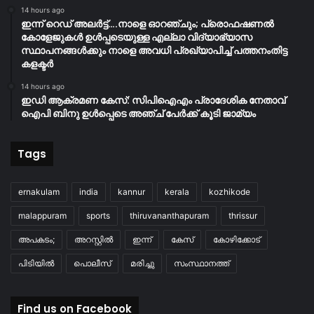
14 hours ago
ഇന്ന് റെഡ് അലർട്ട്….നാളെ ഓറഞ്ചും; പ്രൊഫഷണൽ
കോളേജുകൾ ഉൾപ്പടെയുള്ള എല്ലാ വിദ്യാഭ്യാസ
സ്ഥാപനങ്ങൾക്കും നാളെ അവധി പ്രഖ്യാപിച്ച് പത്തനംതിട്ട
കളക്ടർ
14 hours ago
ഇഡി ആക്രമണ കേസ്: സിപിഐഎം പ്രാദേശിക നേതാവ്
ഐപി ബിനു ഉൾപ്പെടെ അഞ്ച് പേർക്ക് കൂടി ജാമ്യം
Tags
ernakulam
india
kannur
kerala
kozhikode
malappuram
sports
thiruvananthapuram
thrissur
അപകടം;
അറസ്റ്റിൽ
ഇന്ന്
കേസ്
കോഴിക്കോട്
പിടിയിൽ
പൊലീസ്
മരിച്ചു
സംസ്ഥാനത്ത്
Find us on Facebook