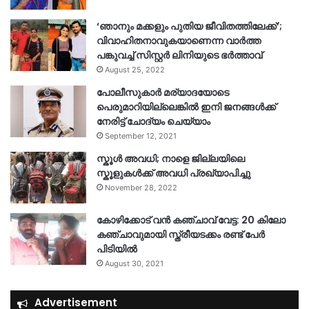
‘ഞാനും മക്കളും പുതിയ ജീവിതത്തിലേക്ക്’;
വിവാഹിതനാവുകയാണെന്ന വാർത്ത
പങ്കുവച്ച് സിസ്റ്റർ ലിനിയുടെ ഭർത്താവ്
August 25, 2022
പോലീസുകാര്‍ മര്യാദയോടെ
പെരുമാറിയില്ലെങ്കില്‍ ഇനി ജനങ്ങള്‍ക്ക്
നേരിട്ട് ചോദ്യം ചെയ്യാം
September 12, 2021
സ്കൂൾ അവധി; നാളെ ജില്ലയിലെ
സ്കൂളുകൾക്ക് അവധി പ്രഖ്യാപിച്ചു
November 28, 2022
കോഴിക്കോട് വൻ കഞ്ചാവ് വേട്ട: 20 കിലോ
കഞ്ചാവുമായി സ്ത്രീയടക്കം രണ്ട് പേർ
പിടിയിൽ
August 30, 2021
Advertisement