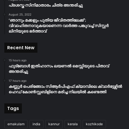
പ്രശസ്ത സിനിമാതാരം ചിത്ര അന്തരിച്ചു
August 25, 2022
‘ഞാനും മക്കളും പുതിയ ജീവിതത്തിലേക്ക്’;
വിവാഹിതനാവുകയാണെന്ന വാർത്ത പങ്കുവച്ച് സിസ്റ്റർ
ലിനിയുടെ ഭർത്താവ്
Recent New
15 hours ago
ഫുട്ബോൾ ഇതിഹാസം ലയണൽ മെസ്സിയുടെ പിതാവ്
അന്തരിച്ചു
17 hours ago
കണ്ണൂർ പെരിങ്ങോം സിആർപിഎഫ് ക്യാമ്പിലെ ക്വാർട്ടേഴ്സിൽ
ഹെഡ് കോൺസ്റ്റബിളിനെ മരിച്ച നിലയിൽ കണ്ടെത്തി
Tags
ernakulam
india
kannur
kerala
kozhikode