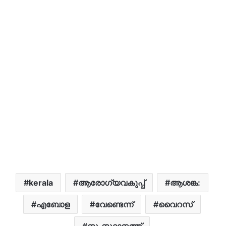
kerala
ആരോഗ്യവകുപ്പ്
ആശങ്ക:
എബോള
വേണ്ടെന്ന്
വൈറസ്
സംസ്ഥാനത്ത്