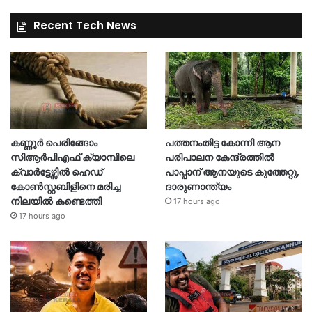
Recent Tech News
കണ്ണൂർ പെരിങ്ങോം
പത്തനംതിട്ട കോന്നി ആന
സിആർപിഎഫ് ക്യാമ്പിലെ
പരിപാലന കേന്ദ്രത്തിൽ
ക്വാർട്ടേഴ്സിൽ ഹെഡ്
പാപ്പാന് ആനയുടെ കുത്തേറ്റു,
കോൺസ്റ്റബിളിനെ മരിച്ച
ദാരുണാന്ത്യം
നിലയിൽ കണ്ടെത്തി
17 hours ago
17 hours ago