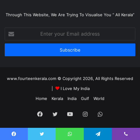
Through This Website, We Are Trying To Visualise You “ All Kerala”
Enter
your
Email
address
www.fourteenkerala.com © Copyright 2026, All Rights Reserved
|
I Love My India
Home
Kerala
India
Gulf
World
Facebook
Twitter
YouTube
Instagram
WhatsApp