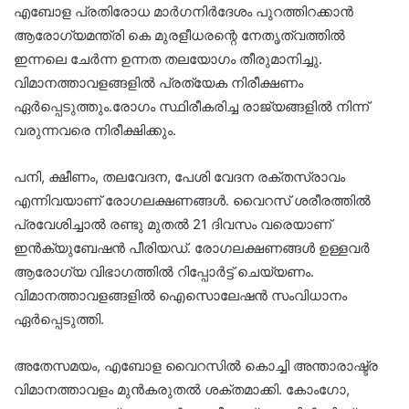
എബോള പ്രതിരോധ മാർഗനിർദേശം പുറത്തിറക്കാൻ
ആരോഗ്യമന്ത്രി കെ മുരളീധരന്റെ നേതൃത്വത്തിൽ
ഇന്നലെ ചേർന്ന ഉന്നത തലയോഗം തീരുമാനിച്ചു.
വിമാനത്താവളങ്ങളിൽ പ്രത്യേക നിരീക്ഷണം
ഏർപ്പെടുത്തും.രോഗം സ്ഥിരീകരിച്ച രാജ്യങ്ങളിൽ നിന്ന്
വരുന്നവരെ നിരീക്ഷിക്കും.
പനി, ക്ഷീണം, തലവേദന, പേശി വേദന രക്തസ്രാവം
എന്നിവയാണ് രോഗലക്ഷണങ്ങൾ. വൈറസ് ശരീരത്തിൽ
പ്രവേശിച്ചാൽ രണ്ടു മുതൽ 21 ദിവസം വരെയാണ്
ഇൻക്യുബേഷൻ പീരിയഡ്. രോഗലക്ഷണങ്ങൾ ഉള്ളവർ
ആരോഗ്യ വിഭാഗത്തിൽ റിപ്പോർട്ട് ചെയ്യണം.
വിമാനത്താവളങ്ങളിൽ ഐസൊലേഷൻ സംവിധാനം
ഏർപ്പെടുത്തി.
അതേസമയം, എബോള വൈറസിൽ കൊച്ചി അന്താരാഷ്ട്ര
വിമാനത്താവളം മുൻകരുതൽ ശക്തമാക്കി. കോംഗോ,