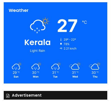
Weather
27
℃
Kerala
29º - 22º
78%
2.21 km/h
Light Rain
29
30
31
31
30
℃
℃
℃
℃
℃
Sun
Mon
Tue
Wed
Thu
Advertisement