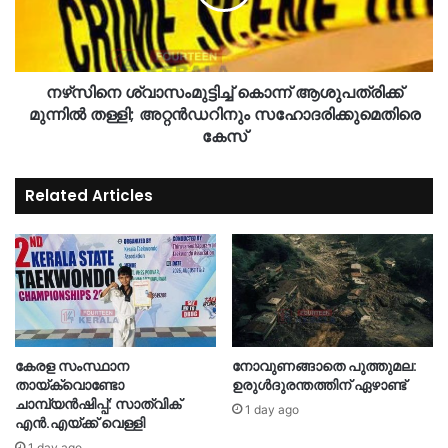
നഴ്‌സിനെ ശ്വാസംമുട്ടിച്ച് കൊന്ന് ആശുപത്രിക്ക്
മുന്നിൽ തള്ളി; അറ്റൻഡറിനും സഹോദരിക്കുമെതിരെ
കേസ്
Related Articles
കേരള സംസ്ഥാന
നോവുണങ്ങാതെ പുത്തുമല:
തായ്‌ക്വൊണ്ടോ
ഉരുൾദുരന്തത്തിന് ഏഴാണ്ട്
ചാമ്പ്യൻഷിപ്പ്: സാത്വിക്
1 day ago
എൻ.എയ്ക്ക് വെള്ളി
1 day ago