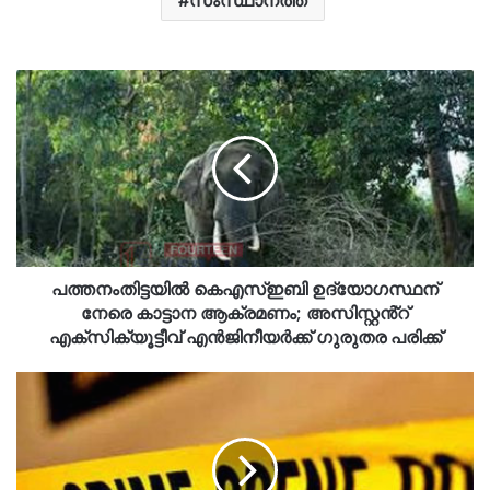
പത്തനംതിട്ടയിൽ കെഎസ്ഇബി ഉദ്യോഗസ്ഥന്
നേരെ കാട്ടാന ആക്രമണം; അസിസ്റ്റൻ്റ്
എക്സിക്യൂട്ടീവ് എൻജിനീയർക്ക് ഗുരുതര പരിക്ക്