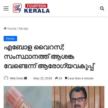
Menu
S
fo
Home
/
Kerala
Kerala
എബോള വൈറസ്;
സംസ്ഥാനത്ത് ആശങ്ക
വേണ്ടെന്ന് ആരോഗ്യവകുപ്പ്
Send
Web Desk
May 22, 2026
24
Less than a minute
an
email