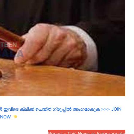
ഇവിടെ ക്ലിക്ക് ചെയ്ത് ഗ്രൂപ്പിൽ അംഗമാകുക >>> JOIN
NOW
Report - This News as Inappropriate