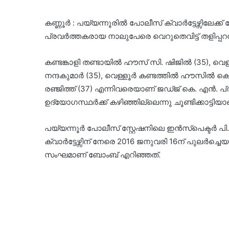
കണ്ണൂർ : പയ്യന്നൂരിൽ പോലീസ് ക്വാർട്ടേഴ്സ
പ്രവർത്തകരായ നാലുപേരെ വെറുതെവിട്ട് തളി
കണ്ടങ്കാളി തണ്ടായിൽ ഹൗസ് സി. ഷിജിൽ (35), വെള്ളൂ
നന്ദകുമാർ (35), വെള്ളൂർ കണ്ടത്തിൽ ഹൗസിൽ ക
രഞ്ജിത്ത് (37) എന്നിവരെയാണ് ജഡ്ജ് കെ. എൻ. പ്
ഉദ്യോഗസ്ഥർക്ക് കഴിഞ്ഞില്ലെന്നു ചൂണ്ടിക്കാട്ടിയ
പയ്യന്നൂർ പോലീസ് സ്റ്റേഷനിലെ ഇൻസ്പെക്ടർ പി
ക്വാർട്ടേഴ്സിന് നേരെ 2016 ജനുവരി 16ന് പുലർ
സംഘമാണ് ബോംബ് എറിഞ്ഞത്.