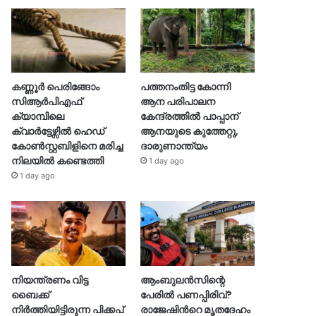
കണ്ണൂർ പെരിങ്ങോം
പത്തനംതിട്ട കോന്നി
സിആർപിഎഫ്
ആന പരിപാലന
ക്യാമ്പിലെ
കേന്ദ്രത്തിൽ പാപ്പാന്
ക്വാർട്ടേഴ്സിൽ ഹെഡ്
ആനയുടെ കുത്തേറ്റു,
കോൺസ്റ്റബിളിനെ മരിച്ച
ദാരുണാന്ത്യം
നിലയിൽ കണ്ടെത്തി
1 day ago
1 day ago
നിയന്ത്രണം വിട്ട
ആംബുലൻസിന്റെ
ബൈക്ക്
പേരിൽ പണപ്പിരിവ്?
നിർത്തിയിട്ടിരുന്ന പിക്കപ്
രാജേഷിന്‍റെ മൃതദേഹം