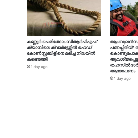
കണ്ണൂർ പെരിങ്ങോം സിആർപിഎഫ്
ആംബുലൻസിന
ക്യാമ്പിലെ ക്വാർട്ടേഴ്സിൽ ഹെഡ്
പണപ്പിരിവ്?
കോൺസ്റ്റബിളിനെ മരിച്ച നിലയിൽ
കൊണ്ടുപോക
കണ്ടെത്തി
ആവശ്യപ്പെട്ട
തഹസിൽദാർക
1 day ago
ആരോപണം
1 day ago