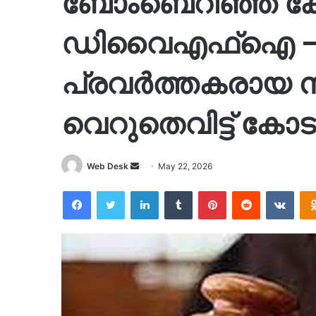
ബോംബെറിഞ്ഞ കേ
ഡിവൈഎഫ്ഐ – 
പ്രവർത്തകരായ 
വെറുതെവിട്ട് കോ
Send
Web Desk
May 22, 2026
an
Facebook
Twitter
LinkedIn
Tumblr
Pinterest
Reddit
VKon
email