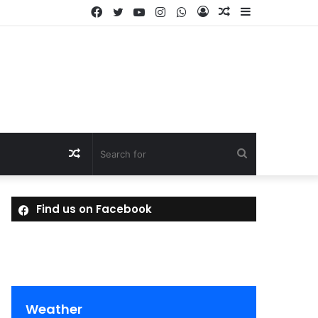
Facebook
Twitter
YouTube
Instagram
WhatsApp
Log
Random
Sidebar
In
Article
Random
Search
Article
for
Find us on Facebook
Weather