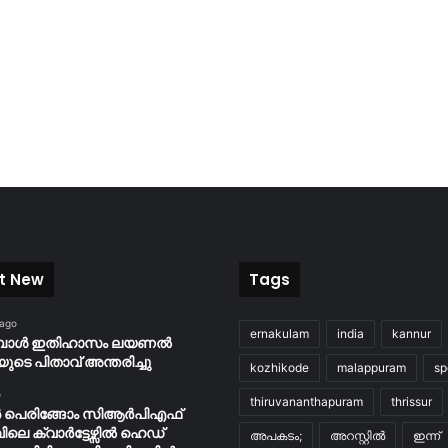
t New
Tags
 ago
ernakulam
india
kannur
ബോൾ ഇതിഹാസം ലയണൽ
യുടെ പിതാവ് അന്തരിച്ചു
kozhikode
malappuram
sp
o
thiruvananthapuram
thrissur
ർ പെരിങ്ങോം സിആർപിഎഫ്
പിലെ ക്വാർട്ടേഴ്സിൽ ഹെഡ്
അപകടം;
അറസ്റ്റിൽ
ഇന്ന്