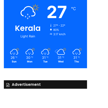
27
℃
Kerala
27º - 22º
80%
3.17 km/h
Light Rain
26
30
31
31
31
℃
℃
℃
℃
℃
Sun
Mon
Tue
Wed
Thu
Advertisement