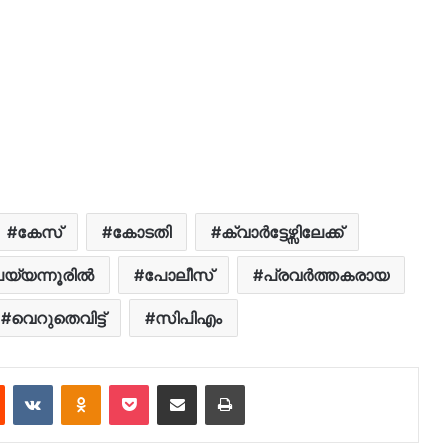
കേസ്
കോടതി
ക്വാർട്ടേഴ്സിലേക്ക്
യ്യന്നൂരിൽ
പോലീസ്
പ്രവർത്തകരായ
വെറുതെവിട്ട്
സിപിഎം
est
Reddit
VKontakte
Odnoklassniki
Pocket
Share via Email
Print