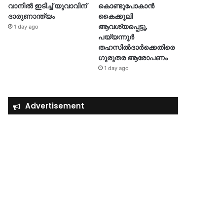
വാനിൽ ഇടിച്ച് യുവാവിന്
കൊണ്ടുപോകാൻ
ദാരുണാന്ത്യം
കൈക്കൂലി
ആവശ്യപ്പെട്ടു,
1 day ago
പയ്യന്നൂർ
തഹസിൽദാർക്കെതിരെ
ഗുരുതര ആരോപണം
1 day ago
Advertisement