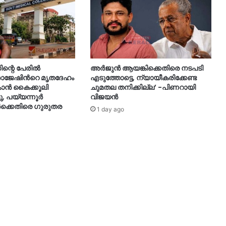
്റെ പേരിൽ
അർജുൻ ആയങ്കിക്കെതിരെ നടപടി
 രാജേഷിന്‍റെ മൃതദേഹം
എടുത്തോട്ടെ, ന്യായീകരിക്കേണ്ട
ാൻ കൈക്കൂലി
ചുമതല തനിക്കില്ല’ -പിണറായി
ു, പയ്യന്നൂർ
വിജയൻ
്കെതിരെ ഗുരുതര
1 day ago