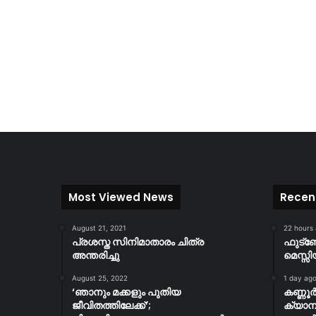
Most Viewed News
Recen
August 21, 2021
22 hours
പ്രശസ്ത സിനിമാതാരം ചിത്ര
ഫുട്
അന്തരിച്ചു
മെസ്സി
August 25, 2022
1 day ag
‘ഞാനും മക്കളും പുതിയ
കണ്ണൂ
ജീവിതത്തിലേക്ക്’;
ക്യാമ്