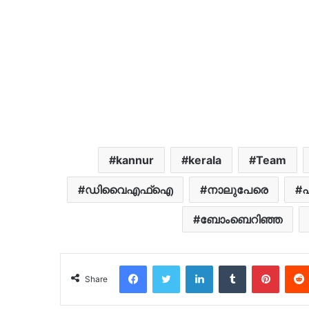
kannur
kerala
Team
ഡിവൈഎഫ്ഐ
നാലുപേരെ
പ
ബോംബെറിഞ്ഞ
Facebook
Twitter
LinkedIn
Tumblr
Pinter
Share