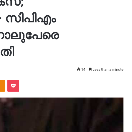
സ്;
സിപിഎം
നാലുപേരെ
ടതി
14
Less than a minute
takte
Odnoklassniki
Pocket