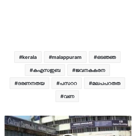
kerala
malappuram
ഒടഞഞ
കഎസഇബ
ജവനകകരന
ദരണനതയ
പസററ
മലപപറതത
വണ