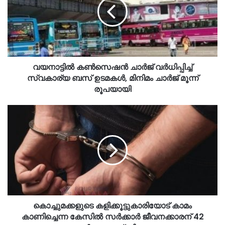
വയനാട്ടിൽ കൺസെഷൻ ചാർജ് വർധിപ്പിച്ച്
സ്വകാര്യ ബസ് ഉടമകൾ, മിനിമം ചാർജ് മൂന്ന്
രൂപയായി
കൊച്ചുമക്കളുടെ കളിക്കൂട്ടുകാരിയോട് കാമം
കാണിച്ചെന്ന കേസിൽ സർക്കാർ ജീവനക്കാരന് 42