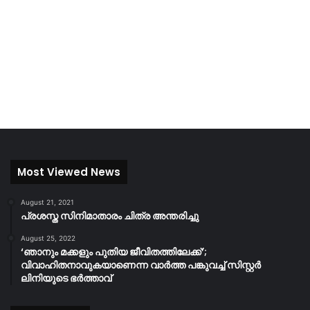
Most Viewed News
August 21, 2021
പ്രശസ്ത സിനിമാതാരം ചിത്ര അന്തരിച്ചു
August 25, 2022
‘ഞാനും മക്കളും പുതിയ ജീവിതത്തിലേക്ക്’;
വിവാഹിതനാവുകയാണെന്ന വാർത്ത പങ്കുവച്ച് സിസ്റ്റർ
ലിനിയുടെ ഭർത്താവ്