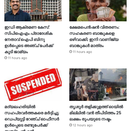
ഇഡി ആക്രമണ കേസ്:
ക്ഷേമപെൻഷൻ വിതരണം:
സിപിഐഎം പ്രാദേശിക
സഹകരണ ബാങ്കുകളെ
നേതാവ് ഐപി ബിനു
ഒഴിവാക്കി; ഇനി വാണിജ്യ
ഉൾപ്പെടെ അഞ്ച് പേർക്ക്
ബാങ്കുകൾ മാത്രം
കൂടി ജാമ്യം
11 hours ago
11 hours ago
മദ്യലഹരിയിൽ
തൃശൂര്‍ തളിക്കുളത്ത് ഓയില്‍
സഹപ്രവർത്തകരെ മർദ്ദിച്ചു;
മില്ലില്‍ വൻ തീപിടിത്തം 25
ഡെപ്യൂട്ടി റേഞ്ച് ഓഫീസർ
ലക്ഷം രൂപയുടെ നഷ്ടം
ഉൾപ്പെടെ രണ്ടുപേർക്ക്
12 hours ago