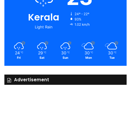
Kerala
24º - 22º
93%
1.02 km/h
Light Rain
24
29
30
30
30
℃
℃
℃
℃
℃
Fri
Sat
Sun
Mon
Tue
Advertisement