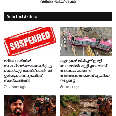
വർഷം തടവ് ശിക്ഷ
Related Articles
മദ്യലഹരിയിൽ
വളവുകൾ തിരിച്ചത് ഇരട്ടി
സഹപ്രവർത്തകരെ മർദ്ദിച്ചു;
വേഗത്തിൽ; കുറ്റിപ്പുറം ബസ്
ഡെപ്യൂട്ടി റേഞ്ച് ഓഫീസർ
അപകടം, കാരണം
ഉൾപ്പെടെ രണ്ടുപേർക്ക്
അമിതവേഗതയെന്ന് എംവിഡി
സസ്‌പെൻഷൻ
റിപ്പോർട്ട്
12 hours ago
2 days ago