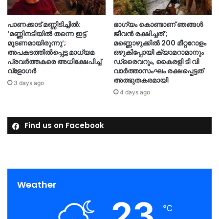
പാണക്കാട് മണ്ണിടിച്ചിൽ:
ഭാഗ്യം കൊണ്ടാണ് ഞങ്ങൾ
‘മണ്ണിനടിയില്‍ തന്നെ ഇട്ട്
ജീവൻ രക്ഷിച്ചത്’;
മൂടണമായിരുന്നു’;
മണ്ണൊഴുക്കിൽ 200 മീറ്ററോളം
അപകടത്തില്‍പ്പെട്ട മാധ്യമ
ഒഴുകിപ്പോയി ക്യാമറാമാനും
പ്രവര്‍ത്തകരെ അധിക്ഷേപിച്ച്
ഡ്രൈവറും, കൈരളി ടി വി
വ്ളോഗർ
വാർത്താസംഘം രക്ഷപ്പെട്ടത്
അത്ഭുതകരമായി
3 days ago
4 days ago
Find us on Facebook
Weather
23
℃