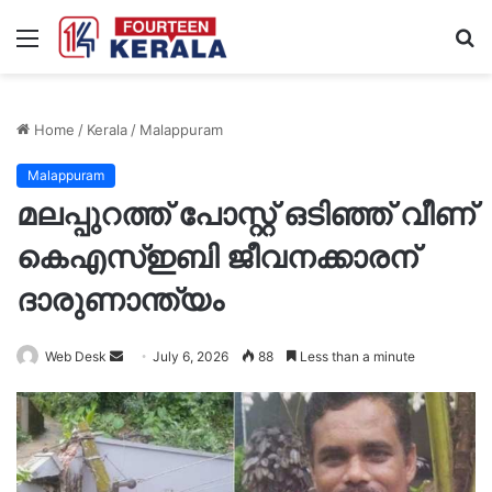
Menu
S
fo
Home
/
Kerala
/
Malappuram
Malappuram
മലപ്പുറത്ത് പോസ്റ്റ് ഒടിഞ്ഞ് വീണ്
കെഎസ്ഇബി ജീവനക്കാരന്
ദാരുണാന്ത്യം
Send
Web Desk
July 6, 2026
88
Less than a minute
an
email