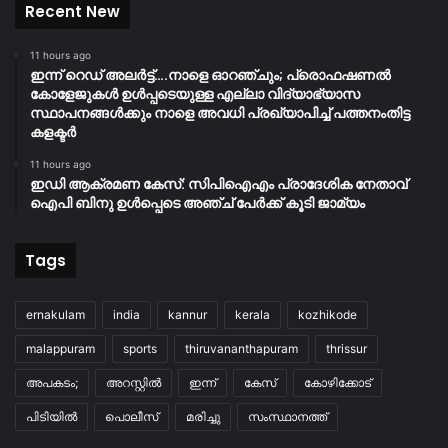
Recent New
11 hours ago
ഇന്ന് റെഡ് അലർട്ട്….നാളെ ഓറഞ്ചും; പ്രൊഫഷണൽ
കോളേജുകൾ ഉൾപ്പടെയുള്ള എല്ലാ വിദ്യാഭ്യാസ
സ്ഥാപനങ്ങൾക്കും നാളെ അവധി പ്രഖ്യാപിച്ച് പത്തനംതിട്ട
കളക്ടർ
11 hours ago
ഇഡി ആക്രമണ കേസ്: സിപിഐഎം പ്രാദേശിക നേതാവ്
ഐപി ബിനു ഉൾപ്പെടെ അഞ്ച് പേർക്ക് കൂടി ജാമ്യം
Tags
ernakulam
india
kannur
kerala
kozhikode
malappuram
sports
thiruvananthapuram
thrissur
അപകടം;
അറസ്റ്റിൽ
ഇന്ന്
കേസ്
കോഴിക്കോട്
പിടിയിൽ
പൊലീസ്
മരിച്ചു
സംസ്ഥാനത്ത്