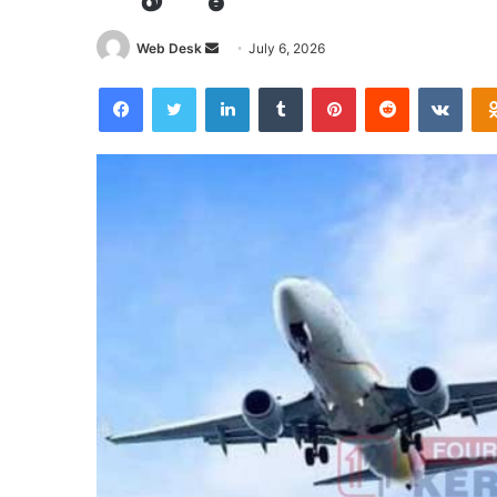
Send
Web Desk
July 6, 2026
an
Facebook
Twitter
LinkedIn
Tumblr
Pinterest
Reddit
VKon
email