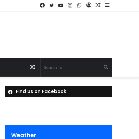
Facebook
Twitter
YouTube
Instagram
WhatsApp
Log
Random
Sidebar
In
Article
Random
Search
Article
for
Find us on Facebook
Weather