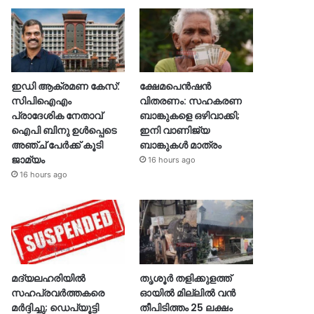
ഇഡി ആക്രമണ കേസ്:
ക്ഷേമപെൻഷൻ
സിപിഐഎം
വിതരണം: സഹകരണ
പ്രാദേശിക നേതാവ്
ബാങ്കുകളെ ഒഴിവാക്കി;
ഐപി ബിനു ഉൾപ്പെടെ
ഇനി വാണിജ്യ
അഞ്ച് പേർക്ക് കൂടി
ബാങ്കുകൾ മാത്രം
ജാമ്യം
16 hours ago
16 hours ago
മദ്യലഹരിയിൽ
തൃശൂര്‍ തളിക്കുളത്ത്
സഹപ്രവർത്തകരെ
ഓയില്‍ മില്ലില്‍ വൻ
മർദ്ദിച്ചു; ഡെപ്യൂട്ടി
തീപിടിത്തം 25 ലക്ഷം