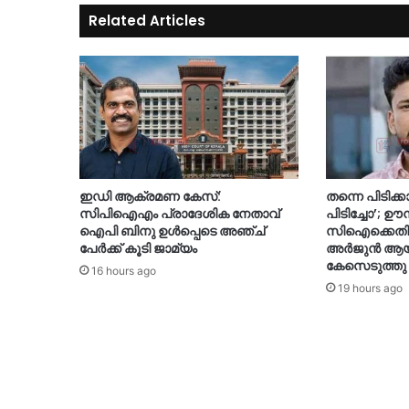
Related Articles
ഇഡി ആക്രമണ കേസ്:
തന്നെ പിടിക്ക
സിപിഐഎം പ്രാദേശിക നേതാവ്
പിടിച്ചോ’; ഊ
ഐപി ബിനു ഉൾപ്പെടെ അഞ്ച്
സിഐക്കെതി
പേർക്ക് കൂടി ജാമ്യം
അർജുൻ ആയങ്
കേസെടുത്തു
16 hours ago
19 hours ago