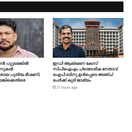
ാൻ പറ്റുമെങ്കിൽ
ഇഡി ആക്രമണ കേസ്:
ന്നുകൽ
സിപിഐഎം പ്രാദേശിക നേതാവ്
രായ പുതിയ ഭീഷണി,
ഐപി ബിനു ഉൾപ്പെടെ അഞ്ച്
കിക്കെതിരെ
പേർക്ക് കൂടി ജാമ്യം
21 hours ago