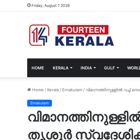
Friday, August 7 2026
HOME
KERALA
INDIA
GULF
WORL
Home
/
Kerala
/
Ernakulam
/
വിമാനത്തിനുള്ളിൽ വച്ച് ന
Ernakulam
വിമാനത്തിനുള്ളിൽ
തൃശൂർ സ്വദേശിക്ക