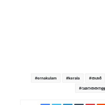
ernakulam
kerala
തശർ
വമനതതനള
Facebook
Twitter
LinkedIn
Tumblr
Pinter