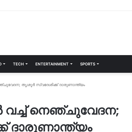
D
TECH
ENTERTAINMENT
SPORTS
െഞ്ചുവേദന; തൃശൂർ സ്വദേശിക്ക് ദാരുണാന്ത്യം
 വച്ച് നെഞ്ചുവേദന;
് ദാരുണാന്ത്യം