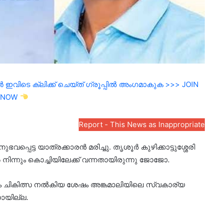
ഇവിടെ ക്ലിക്ക് ചെയ്ത് ഗ്രൂപ്പിൽ അംഗമാകുക >>> JOIN
NOW
Report - This News as Inappropriate
പ്പെട്ട യാത്രക്കാരൻ മരിച്ചു. തൃശൂർ കുഴിക്കാട്ടുശ്ശേരി
ിന്നും കൊച്ചിയിലേക്ക് വന്നതായിരുന്നു ജോജോ.
ക ചികിത്സ നൽകിയ ശേഷം അങ്കമാലിയിലെ സ്വകാര്യ
നായില്ല.