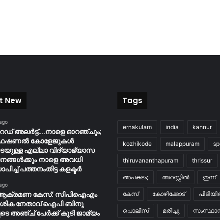
t New
Tags
 ago
ernakulam
india
kannur
റെഡ് അലർട്ട്….നാളെ ഓറഞ്ചും;
ൊഫഷണൽ കോളേജുകൾ
kozhikode
malappuram
sp
ടെയുള്ള എല്ലാ വിദ്യാഭ്യാസ
നങ്ങൾക്കും നാളെ അവധി
thiruvananthapuram
thrissur
ാപിച്ച് പത്തനംതിട്ട കളക്ടർ
അപകടം;
അറസ്റ്റിൽ
ഇന്ന്
 ago
ആക്രമണ കേസ്: സിപിഐഎം
കേസ്
കോഴിക്കോട്
പിടിയ
േശിക നേതാവ് ഐപി ബിനു
പൊലീസ്
മരിച്ചു
സംസ്ഥാന
ടെ അഞ്ച് പേർക്ക് കൂടി ജാമ്യം