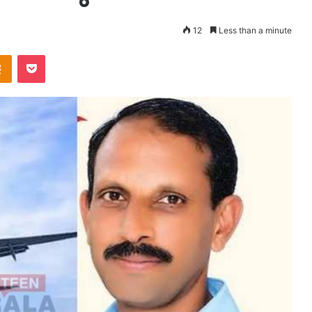
12
Less than a minute
takte
Odnoklassniki
Pocket