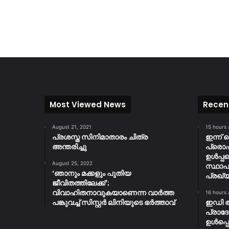
Most Viewed News
Recen
August 21, 2021
15 hours
പ്രശസ്ത സിനിമാതാരം ചിത്ര
ഇന്ന് 
അന്തരിച്ചു
പ്ര
ഉൾപ്പ
August 25, 2022
സ്ഥാപ
‘ഞാനും മക്കളും പുതിയ
പ്രഖ്യ
ജീവിതത്തിലേക്ക്’;
വിവാഹിതനാവുകയാണെന്ന വാർത്ത
16 hours
പങ്കുവച്ച് സിസ്റ്റർ ലിനിയുടെ ഭർത്താവ്
ഇഡി 
പ്രാദ
ഉൾപ്പെ