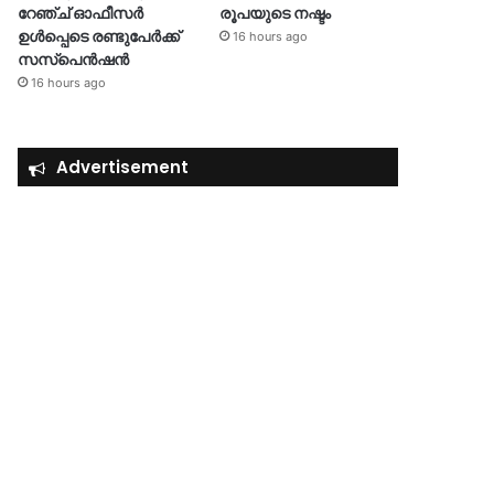
റേഞ്ച് ഓഫീസർ
രൂപയുടെ നഷ്ടം
ഉൾപ്പെടെ രണ്ടുപേർക്ക്
16 hours ago
സസ്‌പെൻഷൻ
16 hours ago
Advertisement