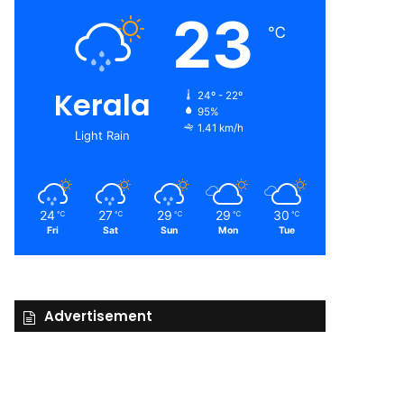
23
℃
Kerala
24º - 22º
95%
1.41 km/h
Light Rain
24
27
29
29
30
℃
℃
℃
℃
℃
Fri
Sat
Sun
Mon
Tue
Advertisement