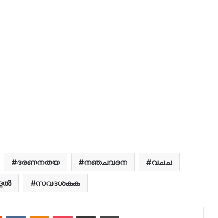
ദരണനതയ
നഞചവദന
വചച
ളൽ
സവദശകക
est
Reddit
VKontakte
Odnoklassniki
Pocket
Share via Email
Print