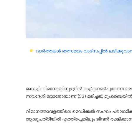
വാർത്തകൾ തത്സമയം വാട്സപ്പിൽ ലഭിക്കുവാൻ 
കൊച്ചി: വിമാനത്തിനുള്ളിൽ വച്ച് നെഞ്ചുവേദന അനുഭവ
സ്വദേശി ജോജോയാണ് (53) മരിച്ചത്. മുംബൈയിൽ ന
വിമാനത്താവളത്തിലെ മെഡിക്കൽ സംഘം പ്രാഥമി
ആശുപത്രിയിൽ എത്തിച്ചെങ്കിലും ജീവൻ രക്ഷിക്കാ