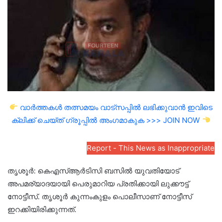
വാർത്തകൾ തത്സമയം വാട്സപ്പിൽ ലഭിക്കുവാൻ ഇവിടെ
ക്ലിക്ക് ചെയ്ത് ഗ്രൂപ്പിൽ അംഗമാകുക >>> JOIN NOW
Report - This News as Inappropriate
തൃശൂർ: കെഎസ്ആര്‍ടിസി ബസില്‍ യുവതിയോട്
അപമര്യാദയായി പെരുമാറിയ പ്രതിക്കായി ലുക്കൗട്ട്
നോട്ടീസ്. തൃശൂര്‍ കുന്നംകുളം പൊലീസാണ് നോട്ടീസ്
ഇറക്കിയിരിക്കുന്നത്.