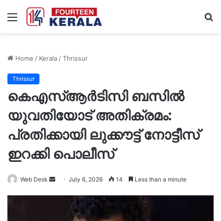
Menu
S
fo
Home
/
Kerala
/
Thrissur
Thrissur
കെഎസ്ആർടിസി ബസിൽ
യുവതിയോട് അതിക്രമം:
പ്രതിക്കായി ലുക്കൗട്ട് നോട്ടീസ്
ഇറക്കി പൊലീസ്
Send
Web Desk
July 6, 2026
14
Less than a minute
an
email