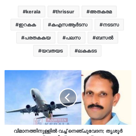
kerala
thrissur
അതകരമ
ഇറകക
കഎസആർടസ
നടടസ
പരതകകയ
പലസ
ബസൽ
യവതയട
ലകകടട
വിമാനത്തിനുള്ളിൽ വച്ച് നെഞ്ചുവേദന; തൃശൂർ