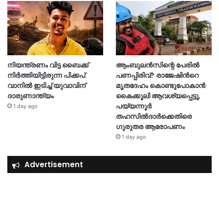
നിയന്ത്രണം വിട്ട ബൈക്ക്
ആംബുലൻസിന്റെ പേരിൽ
നിർത്തിയിട്ടിരുന്ന പിക്കപ്
പണപ്പിരിവ്? രാജേഷിന്‍റെ
വാനിൽ ഇടിച്ച് യുവാവിന്
മൃതദേഹം കൊണ്ടുപോകാൻ
ദാരുണാന്ത്യം
കൈക്കൂലി ആവശ്യപ്പെട്ടു,
പയ്യന്നൂർ
1 day ago
തഹസിൽദാർക്കെതിരെ
ഗുരുതര ആരോപണം
1 day ago
Advertisement