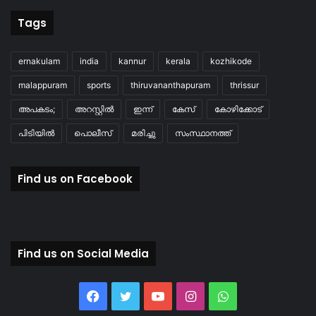
Tags
ernakulam
india
kannur
kerala
kozhikode
malappuram
sports
thiruvananthapuram
thrissur
അപകടം;
അറസ്റ്റിൽ
ഇന്ന്
കേസ്
കോഴിക്കോട്
പിടിയിൽ
പൊലീസ്
മരിച്ചു
സംസ്ഥാനത്ത്
Find us on Facebook
Find us on Social Media
Facebook
Twitter
YouTube
Instagram
WhatsApp