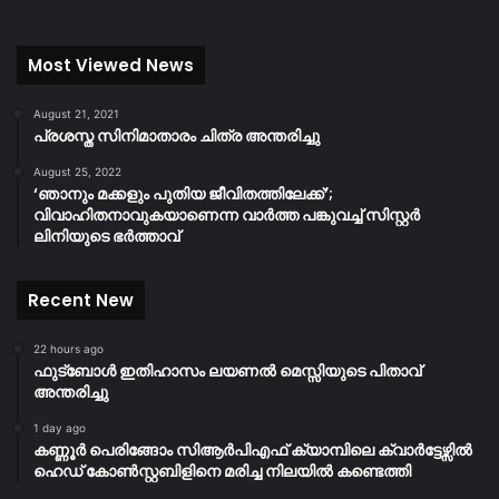
Most Viewed News
August 21, 2021
പ്രശസ്ത സിനിമാതാരം ചിത്ര അന്തരിച്ചു
August 25, 2022
‘ഞാനും മക്കളും പുതിയ ജീവിതത്തിലേക്ക്’;
വിവാഹിതനാവുകയാണെന്ന വാർത്ത പങ്കുവച്ച് സിസ്റ്റർ
ലിനിയുടെ ഭർത്താവ്
Recent New
22 hours ago
ഫുട്ബോൾ ഇതിഹാസം ലയണൽ മെസ്സിയുടെ പിതാവ്
അന്തരിച്ചു
1 day ago
കണ്ണൂർ പെരിങ്ങോം സിആർപിഎഫ് ക്യാമ്പിലെ ക്വാർട്ടേഴ്സിൽ
ഹെഡ് കോൺസ്റ്റബിളിനെ മരിച്ച നിലയിൽ കണ്ടെത്തി