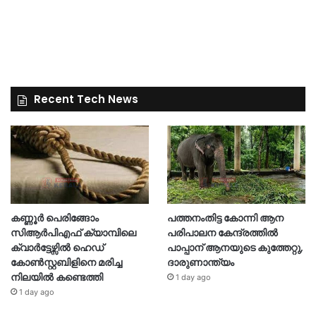
Recent Tech News
കണ്ണൂർ പെരിങ്ങോം
പത്തനംതിട്ട കോന്നി ആന
സിആർപിഎഫ് ക്യാമ്പിലെ
പരിപാലന കേന്ദ്രത്തിൽ
ക്വാർട്ടേഴ്സിൽ ഹെഡ്
പാപ്പാന് ആനയുടെ കുത്തേറ്റു,
കോൺസ്റ്റബിളിനെ മരിച്ച
ദാരുണാന്ത്യം
നിലയിൽ കണ്ടെത്തി
1 day ago
1 day ago