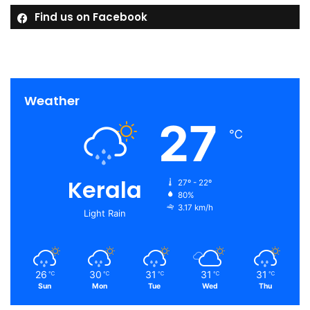
Find us on Facebook
Weather
27
℃
Kerala
27º - 22º
80%
3.17 km/h
Light Rain
26
30
31
31
31
℃
℃
℃
℃
℃
Sun
Mon
Tue
Wed
Thu