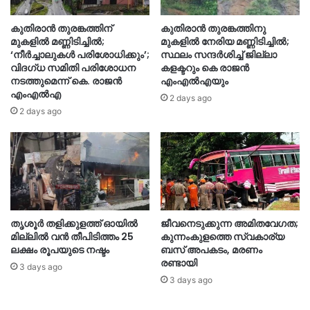
കുതിരാൻ തുരങ്കത്തിന്
കുതിരാന്‍ തുരങ്കത്തിനു
മുകളിൽ മണ്ണിടിച്ചിൽ;
മുകളില്‍ നേരിയ മണ്ണിടിച്ചില്‍;
‘നീർച്ചാലുകൾ പരിശോധിക്കും’;
സ്ഥലം സന്ദര്‍ശിച്ച് ജില്ലാ
വിദഗ്ധ സമിതി പരിശോധന
കളക്ടറും കെ രാജന്‍
നടത്തുമെന്ന് കെ. രാജൻ
എംഎല്‍എയും
എംഎൽഎ
2 days ago
2 days ago
തൃശൂര്‍ തളിക്കുളത്ത് ഓയില്‍
ജീവനെടുക്കുന്ന അമിതവേഗത;
മില്ലില്‍ വൻ തീപിടിത്തം 25
കുന്നംകുളത്തെ സ്വകാര്യ
ലക്ഷം രൂപയുടെ നഷ്ടം
ബസ് അപകടം, മരണം
രണ്ടായി
3 days ago
3 days ago