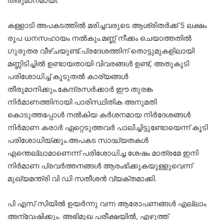
തീരുമാനമായി.
കള്ളാടി അപകടത്തിൽ മരിച്ചവരുടെ ആശ്രിതർക്ക് 5 ലക്ഷം
രൂപ ധനസഹായം നൽകും.മണ്ണ് നീക്കം ചെയാത്തതിൽ
ഗുരുതര വീഴ്ചയുണ്ട്.പ്രദേശത്തിന് തൊട്ടുമുകളിലായി
മണ്ണിടിച്ചിൽ ഉണ്ടായതായി വിവരങ്ങൾ ഉണ്ട്, അതുകൂടി
പരിശോധിച്ച് കൂടുതൽ കാര്യങ്ങൾ
തീരുമാനിക്കും.കേന്ദ്രസർക്കാർ ഈ തുരങ്ക
നിർമാണത്തിനായി പാരിസ്ഥിതിക അനുമതി
കൊടുത്തപ്പോൾ നൽകിയ കർശനമായ നിർദേശങ്ങൾ
നിർമാണ കരാർ ഏറ്റെടുത്തവർ പാലിച്ചിട്ടുണ്ടോയെന്ന് കൂടി
പരിശോധിയ്ക്കും.അപകട സാദ്ധ്യതകൾ
എന്തെല്ലാമാണെന്ന് പരിശോധിച്ച ശേഷം മാത്രമേ ഇനി
നിർമാണ പ്രവർത്തനങ്ങൾ ആരംഭിക്കുകയുള്ളുവെന്ന്
മുഖ്യമന്ത്രി വി ഡി സതീശൻ വ്യക്തമാക്കി.
പി എസ് സിയിൽ ഉയർന്നു വന്ന ആരോപണങ്ങൾ എല്ലാം
അന്വേഷിക്കും. അഭിമുഖ പരീക്ഷയിൽ, എഴുത്ത്