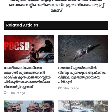
സൊസൈറ്റിക്കെതിരെ കോടികളുടെ നിക്ഷേപ തട്ടിപ്പ്
കേസ്
Related Articles
കോഴിക്കോട് പോക്സോ
വയനാട് ചൂരൽമലയിൽ
കേസിൽ ഗുണ്ടാത്തലവൻ
വീണ്ടും പുലിയുടെ ആക്രണം;
ശാഖിഷ് കുൻപാളി അറസ്റ്റിൽ;
വീട്ടിലെ വളർത്തുനായയെ
പിടികൂടിയത് ബത്തേരിയിലെ
പിടികൂടി
റിസോർട്ട് വളഞ്ഞ്
16 hours ago
13 hours ago