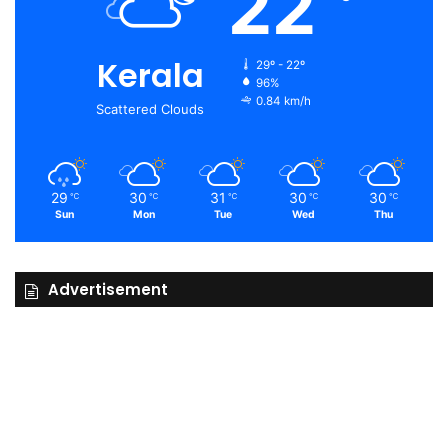
22
Kerala
29º - 22º
96%
0.84 km/h
Scattered Clouds
29
30
31
30
30
℃
℃
℃
℃
℃
Sun
Mon
Tue
Wed
Thu
Advertisement