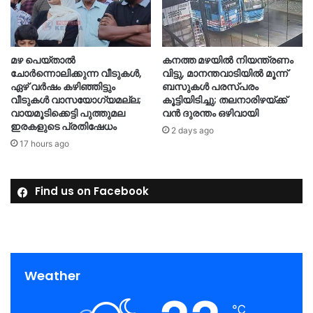
മഴ പെയ്താൽ
കനത്ത മഴയിൽ നിയന്ത്രണം
ചോർന്നൊലിക്കുന്ന വീടുകൾ,
വിട്ടു, മാനന്തവാടിയിൽ മൂന്ന്
ഏഴ് വർഷം കഴിഞ്ഞിട്ടും
ബസുകൾ പരസ്പരം
വീടുകൾ വാസയോഗ്യമല്ല;
കൂട്ടിയിടിച്ചു; തലനാരിഴയ്ക്ക്
വായമൂടിക്കെട്ടി പുത്തുമല
വൻ ദുരന്തം ഒഴിവായി
ഇരകളുടെ പ്രതിഷേധം
2 days ago
17 hours ago
Find us on Facebook
Weather
℃