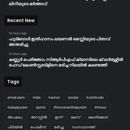
ലിനിയുടെ ഭർത്താവ്
Recent New
10 hours ago
ഫുട്ബോൾ ഇതിഹാസം ലയണൽ മെസ്സിയുടെ പിതാവ്
അന്തരിച്ചു
12 hours ago
കണ്ണൂർ പെരിങ്ങോം സിആർപിഎഫ് ക്യാമ്പിലെ ക്വാർട്ടേഴ്സിൽ
ഹെഡ് കോൺസ്റ്റബിളിനെ മരിച്ച നിലയിൽ കണ്ടെത്തി
Tags
ernakulam
india
kannur
kerala
kozhikode
malappuram
sports
thiruvananthapuram
thrissur
അപകടം;
അറസ്റ്റിൽ
ഇന്ന്
കേസ്
കോഴിക്കോട്
പിടിയിൽ
പൊലീസ്
മരിച്ചു
സംസ്ഥാനത്ത്