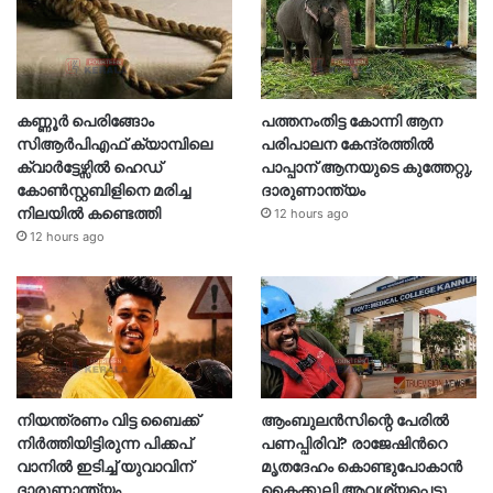
കണ്ണൂർ പെരിങ്ങോം
പത്തനംതിട്ട കോന്നി ആന
സിആർപിഎഫ് ക്യാമ്പിലെ
പരിപാലന കേന്ദ്രത്തിൽ
ക്വാർട്ടേഴ്സിൽ ഹെഡ്
പാപ്പാന് ആനയുടെ കുത്തേറ്റു,
കോൺസ്റ്റബിളിനെ മരിച്ച
ദാരുണാന്ത്യം
നിലയിൽ കണ്ടെത്തി
12 hours ago
12 hours ago
നിയന്ത്രണം വിട്ട ബൈക്ക്
ആംബുലൻസിന്റെ പേരിൽ
നിർത്തിയിട്ടിരുന്ന പിക്കപ്
പണപ്പിരിവ്? രാജേഷിന്‍റെ
വാനിൽ ഇടിച്ച് യുവാവിന്
മൃതദേഹം കൊണ്ടുപോകാൻ
ദാരുണാന്ത്യം
കൈക്കൂലി ആവശ്യപ്പെട്ടു,