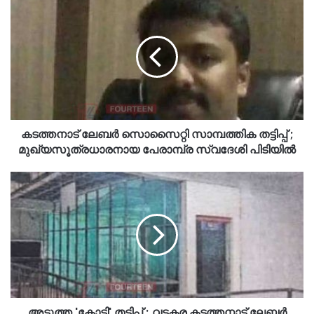
കടത്തനാട് ലേബർ സൊസൈറ്റി സാമ്പത്തിക തട്ടിപ്പ് ;
മുഖ്യസൂത്രധാരനായ പേരാമ്പ്ര സ്വദേശി പിടിയിൽ
അടുത്ത 'കോടി' തട്ടിപ്പ് ; വടകര കടത്തനാട് ലേബർ