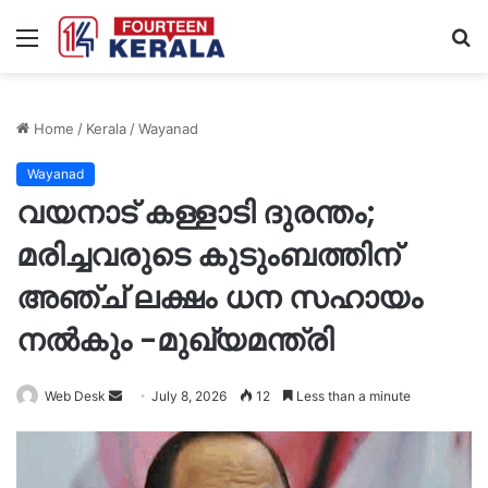
Menu
S
fo
Home
/
Kerala
/
Wayanad
Wayanad
വയനാട് കള്ളാടി ദുരന്തം;
മരിച്ചവരുടെ കുടുംബത്തിന്
അഞ്ച് ലക്ഷം ധന സഹായം
നൽകും -മുഖ്യമന്ത്രി
Send
Web Desk
July 8, 2026
12
Less than a minute
an
email