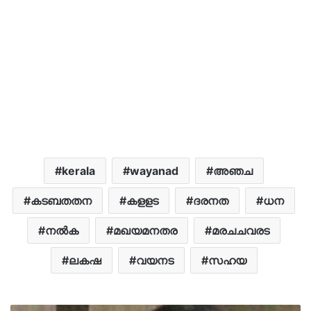
kerala
wayanad
അഞച
കടബതതന
കളളട
ദരനത
ധന
നൽക
മഖയമനതര
മരചചവരട
ലകഷ
വയനട
സഹയ