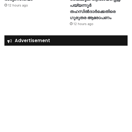
പയ്യന്നൂർ
12 hours ago
തഹസിൽദാർക്കെതിരെ
ഗുരുതര ആരോപണം
12 hours ago
Advertisement