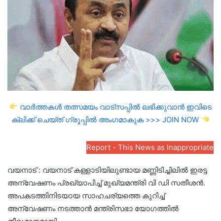
വാർത്തകൾ തത്സമയം വാട്സപ്പിൽ ലഭിക്കുവാൻ ഇവിടെ
ക്ലിക്ക് ചെയ്ത് ഗ്രൂപ്പിൽ അംഗമാകുക >>> JOIN NOW
Report - This News as Inappropriate
വയനാട് : വയനാട് കള്ളാടിയിലുണ്ടായ മണ്ണിടിച്ചിലിൽ ഇരട്ട
അന്വേഷണം പ്രഖ്യാപിച്ച് മുഖ്യമന്ത്രി വി ഡി സതീശൻ.
അപകടത്തിനിടയായ സാഹചര്യത്തെ കുറിച്ച്
അന്വേഷണം നടത്താൻ മന്ത്രിസഭാ യോഗത്തിൽ