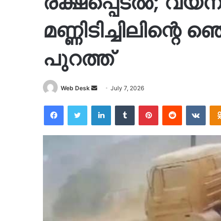
രക്ഷപ്പെടൽ; വയനാ
മണ്ണിടിച്ചിലിന്റെ ഞ
പുറത്ത്
Send
Web Desk
July 7, 2026
an
Facebook
Twitter
LinkedIn
Tumblr
Pinterest
Reddit
VKon
email