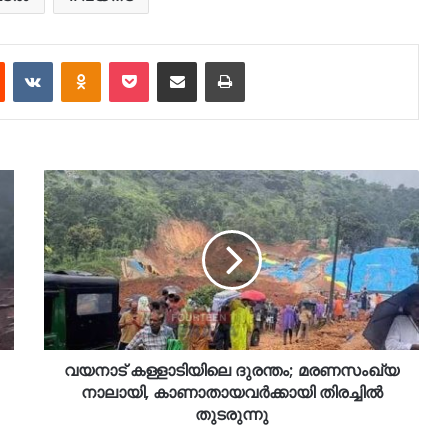
est
Reddit
VKontakte
Odnoklassniki
Pocket
Share via Email
Print
വയനാട് കള്ളാടിയിലെ ദുരന്തം; മരണസംഖ്യ
നാലായി, കാണാതായവർക്കായി തിരച്ചിൽ
തുടരുന്നു