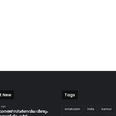
t New
Tags
s ago
ernakulam
india
kannur
ാനത്ത് സ്വർണവില വീണ്ടും