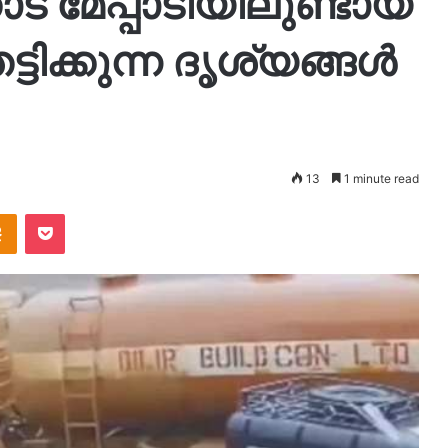
ട് മേപ്പാടിയിലുണ്ടായ
െട്ടിക്കുന്ന ദൃശ്യങ്ങൾ
13
1 minute read
takte
Odnoklassniki
Pocket