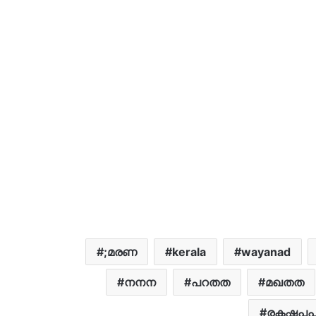
;മരണ
kerala
wayanad
നനന
പറതത
മഖതത
രകഷപ