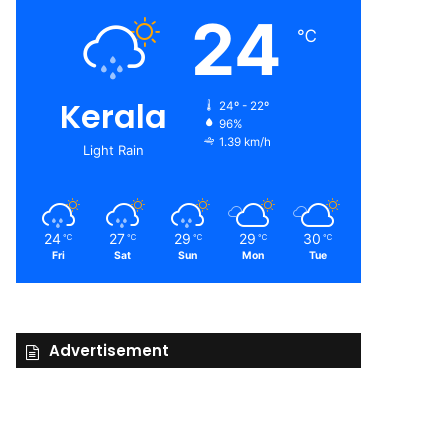
24
℃
Kerala
24º - 22º
96%
1.39 km/h
Light Rain
24
27
29
29
30
℃
℃
℃
℃
℃
Fri
Sat
Sun
Mon
Tue
Advertisement