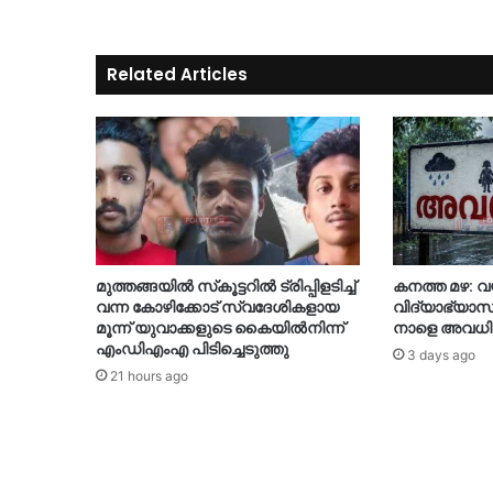
Related Articles
മുത്തങ്ങയിൽ സ്‌കൂട്ടറിൽ ട്രിപ്പിളടിച്ച്
കനത്ത മഴ: വ
വന്ന കോഴിക്കോട് സ്വദേശികളായ
വിദ്യാഭ്യാസ
മൂന്ന് യുവാക്കളുടെ കൈയിൽനിന്ന്
നാളെ അവധി
എംഡിഎംഎ പിടിച്ചെടുത്തു
3 days ago
21 hours ago