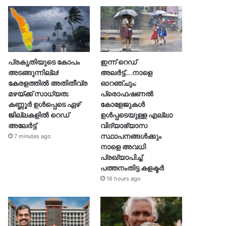
പ്രകൃതിയുടെ കോപം
ഇന്ന് റെഡ്
അടങ്ങുന്നില്ല!
അലർട്ട്….നാളെ
കേരളത്തിൽ അതിതീവ്ര
ഓറഞ്ചും;
മഴയ്ക്ക് സാധ്യത;
പ്രൊഫഷണൽ
കണ്ണൂർ ഉൾപ്പെടെ ഏഴ്
കോളേജുകൾ
ജില്ലകളിൽ റെഡ്
ഉൾപ്പടെയുള്ള എല്ലാ
അലേർട്ട്
വിദ്യാഭ്യാസ
സ്ഥാപനങ്ങൾക്കും
7 minutes ago
നാളെ അവധി
പ്രഖ്യാപിച്ച്
പത്തനംതിട്ട കളക്ടർ
16 hours ago