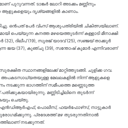
ാണ് പുറുവന്നത്. ടാങ്കർ ലോറി അടക്കം മണ്ണിനും
ുന്ന ആളുകളെയും ദൃശ്യങ്ങളിൽ കാണാം.
മരിച്ചു. ഒന്‍പത് പേർ വിംസ് ആശുപത്രിയിൽ ചികിത്സയിലാണ്.
ി പെയ്യുന്ന കനത്ത മഴയെത്തുടർന്ന് കള്ളാടി മീനാക്ഷി
 (32), ദിലീപ് (19), സൂരജ് യാദവ് (25), സഞ്ജയ് താക്കൂർ
എന്ന ജയ (37), കുഞ്ചു (39), സന്തോഷ് കുമാർ എന്നിവരാണ്
രക്ഷിത സ്ഥാനങ്ങളിലേക്ക് മാറ്റിത്തുടങ്ങി. ചുളിക്ക ഗവ.
്ചു. അപകടസാധ്യതയുള്ള മേഖലകളിൽ നിന്ന് ആളുകളെ
ിർമാണം നടക്കുന്ന ഭാഗത്തിന് സമീപത്തെ മണ്ണെടുത്ത
തിക്കുകയായിരുന്നു. മണ്ണിടിച്ചിലിനെ തുടർന്ന്
കയും ചെയ്തു.
. എൻഡിആർഎഫ്, പൊലീസ്, ഫയർഫോഴ്‌സ്, നാട്ടുകാർ
രോഗമിക്കുന്നു. പ്രദേശത്ത് മഴ തുടരുന്നതിനാൽ
തിലാണ് നടക്കുന്നത്.