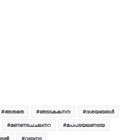
അതഭത
ഞടടകകനന
ദശയങങൾ
മണണടചചലനറ
മപപടയലണടയ
പടൽ
വയനട