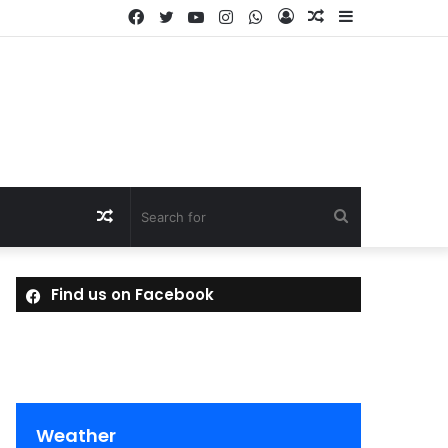
Facebook
Twitter
YouTube
Instagram
WhatsApp
Log
Random
Sidebar
In
Article
Random
Search
Article
for
Find us on Facebook
Weather