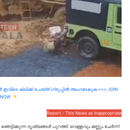
ഇവിടെ ക്ലിക്ക് ചെയ്ത് ഗ്രൂപ്പിൽ അംഗമാകുക >>> JOIN
NOW
Report - This News as Inappropriate
റെ ഞെട്ടിക്കുന്ന ദൃശ്യങ്ങൾ പുറത്ത്. വെള്ളവും മണ്ണും ചേർന്ന്