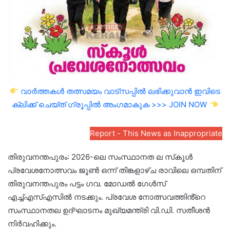
വാർത്തകൾ തത്സമയം വാട്സപ്പിൽ ലഭിക്കുവാൻ ഇവിടെ
ക്ലിക്ക് ചെയ്ത് ഗ്രൂപ്പിൽ അംഗമാകുക >>> JOIN NOW
Report - This News as Inappropriate
തിരുവനന്തപുരം: 2026-ലെ സംസ്ഥാനത ല സ്‌കൂൾ
പ്രവേശനോത്സവം ജൂൺ ഒന്ന് തിങ്കളാഴ്ച രാവിലെ ഒമ്പതിന്
തിരുവനന്തപുരം പട്ടം ഗവ. മോഡൽ ഗേൾസ്
എച്ച്എസ്എസിൽ നടക്കും. പ്രവേശ നോത്സവത്തിൻ്റെ
സംസ്ഥാനതല ഉദ്ഘാടനം മുഖ്യമന്ത്രി വി.ഡി. സതീശൻ
നിർവഹിക്കും.