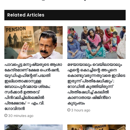
Related Articles
പാവപ്പെട്ട മനുഷ്യരുടെ ആശാ
മഴയായാലും വെയിലായാലും
കേന്ദ്രമാണ് ക്ഷേമ പെൻഷൻ,
എന്റെ കൊച്ചിന്റെ അപ്പനെ
യുഡിഎഫിന്റേത് പദ്ധതി
കൊണ്ടുവരുന്നതുവരെ ഇവിടെ
ഇല്ലാതാക്കാനുള്ള
ഇരുന്ന് പ്രതിഷേധിക്കും’;
ബോധപൂർവമായ ശ്രമം;
റോഡില്‍ കുത്തിയിരുന്ന്
സർക്കാർ ഉത്തരവ്
പ്രതിഷേധിച്ച് കടലില്‍
പിൻവലിച്ചില്ലെങ്കിൽ
കാണാതായ ഷിജിൻ്റെ
പ്രക്ഷോഭം’ – എം.വി.
കുടുംബം
ഗോവിന്ദൻ
3 hours ago
30 minutes ago