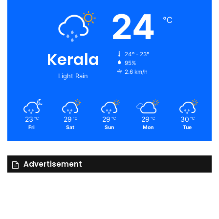
24
℃
Kerala
24º - 23º
95%
2.6 km/h
Light Rain
23
29
29
29
30
℃
℃
℃
℃
℃
Fri
Sat
Sun
Mon
Tue
Advertisement