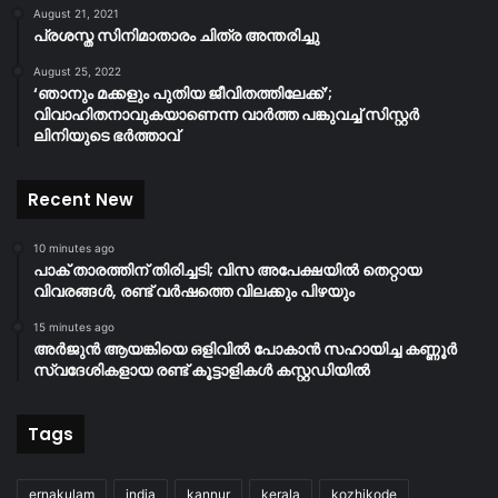
August 21, 2021
പ്രശസ്ത സിനിമാതാരം ചിത്ര അന്തരിച്ചു
August 25, 2022
‘ഞാനും മക്കളും പുതിയ ജീവിതത്തിലേക്ക്’;
വിവാഹിതനാവുകയാണെന്ന വാർത്ത പങ്കുവച്ച് സിസ്റ്റർ
ലിനിയുടെ ഭർത്താവ്
Recent New
10 minutes ago
പാക് താരത്തിന് തിരിച്ചടി; വിസ അപേക്ഷയിൽ തെറ്റായ
വിവരങ്ങൾ, രണ്ട് വർഷത്തെ വിലക്കും പിഴയും
15 minutes ago
അർജുൻ ആയങ്കിയെ ഒളിവില്‍ പോകാൻ സഹായിച്ച കണ്ണൂർ
സ്വദേശികളായ രണ്ട് കൂട്ടാളികൾ കസ്റ്റഡിയിൽ
Tags
ernakulam
india
kannur
kerala
kozhikode