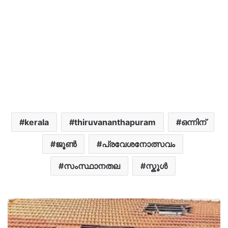
kerala
thiruvananthapuram
ഒന്നിന്
ജൂൺ
പ്രവേശനോത്സവം
സംസ്ഥാനതല
സ്കൂൾ