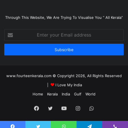
Through This Website, We Are Trying To Visualise You “ All Kerala”
Enter
your
Email
address
www.fourteenkerala.com © Copyright 2026, All Rights Reserved
|
I Love My India
Home
Kerala
India
Gulf
World
Facebook
Twitter
YouTube
Instagram
WhatsApp