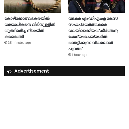
കോഴിക്കോട് വടകരയിൽ
വടകര എംഡിഎംഎ കേസ്:
വയോധികനെ വീടിനുള്ളിൽ
സഹപ്രവർത്തകരെ
തൂങ്ങിമരിച്ച നിലയിൽ
വലയിലാക്കിയത് കീർത്തന,
കണ്ടെത്തി
ചോദ്യംചെയ്യലിൽ
ഞെട്ടിക്കുന്ന വിവരങ്ങൾ
35 minutes ago
പുറത്ത്
1 hour ago
Advertisement