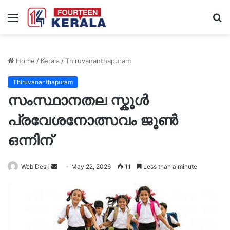
Menu
S
fo
Home
/
Kerala
/
Thiruvananthapuram
Thiruvananthapuram
സംസ്ഥാനതല സ്കൂൾ
പ്രവേശനോത്സവം ജൂൺ
ഒന്നിന്
Send
Web Desk
May 22, 2026
11
Less than a minute
an
email