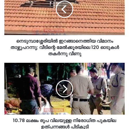
നെടുമ്പാശ്ശേരിയിൽ ഇറങ്ങാനെത്തിയ വിമാനം
താഴ്ന്നുപറന്നു; വീടിന്റെ മേൽക്കൂരയിലെ 120 ഓടുകൾ
തകർന്നു വീണു
10.78 ലക്ഷം രൂപ വിലയുള്ള നിരോധിത പുകയില
ഉത്‌പന്നങ്ങൾ പിടികൂടി