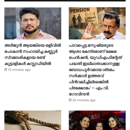
അർജുൻ ആയങ്കിയെ ഒളിവില്‍
പാവപ്പെട്ട മനുഷ്യരുടെ
പോകാൻ സഹായിച്ച കണ്ണൂർ
ആശാ കേന്ദ്രമാണ് ക്ഷേമ
സ്വദേശികളായ രണ്ട്
പെൻഷൻ, യുഡിഎഫിന്റേത്
കൂട്ടാളികൾ കസ്റ്റഡിയിൽ
പദ്ധതി ഇല്ലാതാക്കാനുള്ള
ബോധപൂർവമായ ശ്രമം;
15 minutes ago
സർക്കാർ ഉത്തരവ്
പിൻവലിച്ചില്ലെങ്കിൽ
പ്രക്ഷോഭം’ – എം.വി.
ഗോവിന്ദൻ
30 minutes ago