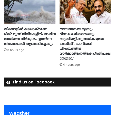
തീരങ്ങളില്‍ കടലാക്രമണ
വയോജനങ്ങളെയും
ഭീതി! മൂന്ന് ജില്ലകളിൽ അതീവ
ഭിന്നശേഷിക്കാരെയും
ജാഗ്രതാ നിർദ്ദേശം; ഉയർന്ന
ബുദ്ധിമുട്ടിക്കുന്നത് കടുത്ത
തിരമാലകൾ ആഞ്ഞടിച്ചേക്കും
അനീതി’; പെൻഷൻ
വിഷയത്തിൽ
3 hours ago
സർക്കാരിനെതിരെ പ്രതിപക്ഷ
നേതാവ്
4 hours ago
Find us on Facebook
Weather