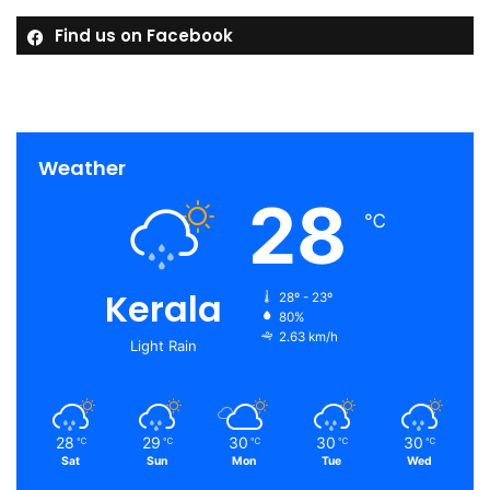
Find us on Facebook
Weather
28
℃
Kerala
28º - 23º
80%
2.63 km/h
Light Rain
28
29
30
30
30
℃
℃
℃
℃
℃
Sat
Sun
Mon
Tue
Wed