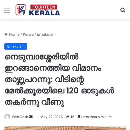
Menu
S
fo
Home
/
Kerala
/
Ernakulam
Ernakulam
നെടുമ്പാശ്ശേരിയിൽ
ഇറങ്ങാനെത്തിയ വിമാനം
താഴ്ന്നുപറന്നു; വീടിന്റെ
മേൽക്കൂരയിലെ 120 ഓടുകൾ
തകർന്നു വീണു
Send
Web Desk
May 22, 2026
16
Less than a minute
an