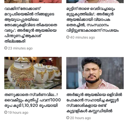
വാക്കിന് തോക്കാണ്
മുട്ടിന് താഴെ വെടിവച്ചാലും
മറുപടിയെങ്കില്‍ നിങ്ങളുടെ
മുട്ടുകുത്തില്ല’; അർജുൻ
ആയുധപ്പുരയിലെ
ആയങ്കിക്കായി വ്യാപക
തോക്കുകളിവിടെ തികയാതെ
തെരച്ചിൽ, സംസ്ഥാനം
വരും’; അര്‍ജുന്‍ ആയങ്കിയെ
വിട്ടിട്ടുണ്ടാകാമെന്ന് സംശയം
പിന്തുണച്ച് ആകാശ്
40 minutes ago
തില്ലങ്കേരി
23 minutes ago
തണുക്കാതെ സ്വർണവില…!
അർജുൻ ആയങ്കിയെ ഒളിവില്‍
വൈകീട്ടും കുതിപ്പ്; പവന് 1000
പോകാൻ സഹായിച്ച കണ്ണൂർ
രൂപ കൂടി 1,10,920 രൂപയായി
സ്വദേശികളായ രണ്ട്
കൂട്ടാളികൾ കസ്റ്റഡിയിൽ
19 hours ago
20 hours ago