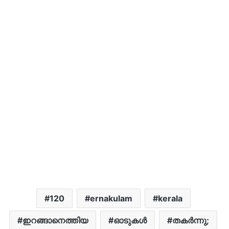
120
ernakulam
kerala
ഇറങ്ങാനെത്തിയ
ഓടുകൾ
തകർന്നു;