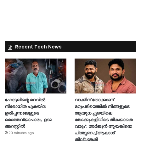
Recent Tech News
ഹോട്ടലിന്റെ മറവിൽ
വാക്കിന് തോക്കാണ്
നിരോധിത പുകയില
മറുപടിയെങ്കില്‍ നിങ്ങളുടെ
ഉൽപ്പന്നങ്ങളുടെ
ആയുധപ്പുരയിലെ
മൊത്തവ്യാപാരം; ഉടമ
തോക്കുകളിവിടെ തികയാതെ
അറസ്റ്റിൽ
വരും’; അര്‍ജുന്‍ ആയങ്കിയെ
പിന്തുണച്ച് ആകാശ്
20 minutes ago
തില്ലങ്കേരി