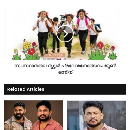
സംസ്ഥാനതല സ്കൂൾ പ്രവേശനോത്സവം ജൂൺ
ഒന്നിന്
Related Articles