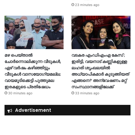
23 minutes ago
മഴ പെയ്താൽ
വടകര എംഡിഎംഎ കേസ് ;
ചോർന്നൊലിക്കുന്ന വീടുകൾ,
ഇരിട്ടി, വയനാട് കണ്ണികളുള്ള
ഏഴ് വർഷം കഴിഞ്ഞിട്ടും
ലഹരി ശൃംഖലയിൽ
വീടുകൾ വാസയോഗ്യമല്ല;
അധ്യാപികമാർ കുടുങ്ങിയത്
വായമൂടിക്കെട്ടി പുത്തുമല
എങ്ങനെ? അന്വേഷണം മറ്റ്
ഇരകളുടെ പ്രതിഷേധം
സംസ്ഥാനങ്ങളിലേക്ക്
30 minutes ago
33 minutes ago
Advertisement