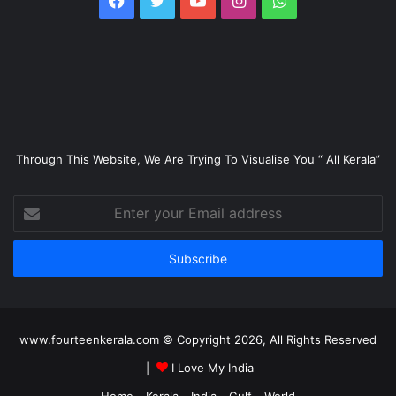
Through This Website, We Are Trying To Visualise You “ All Kerala”
Enter
your
Email
address
www.fourteenkerala.com © Copyright 2026, All Rights Reserved
|
I Love My India
Home
Kerala
India
Gulf
World