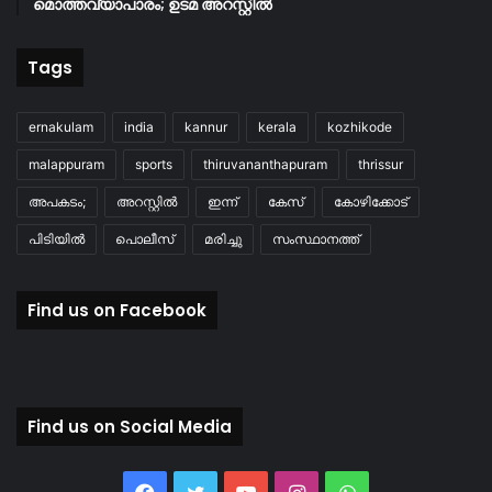
മൊത്തവ്യാപാരം; ഉടമ അറസ്റ്റിൽ
Tags
ernakulam
india
kannur
kerala
kozhikode
malappuram
sports
thiruvananthapuram
thrissur
അപകടം;
അറസ്റ്റിൽ
ഇന്ന്
കേസ്
കോഴിക്കോട്
പിടിയിൽ
പൊലീസ്
മരിച്ചു
സംസ്ഥാനത്ത്
Find us on Facebook
Find us on Social Media
Facebook
Twitter
YouTube
Instagram
WhatsApp