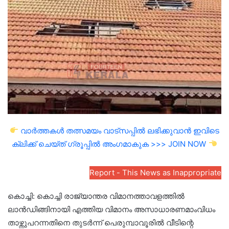
email
വാർത്തകൾ തത്സമയം വാട്സപ്പിൽ ലഭിക്കുവാൻ ഇവിടെ
ക്ലിക്ക് ചെയ്ത് ഗ്രൂപ്പിൽ അംഗമാകുക >>> JOIN NOW
Report - This News as Inappropriate
കൊച്ചി: കൊച്ചി രാജ്യാന്തര വിമാനത്താവളത്തിൽ
ലാൻഡിങ്ങിനായി എത്തിയ വിമാനം അസാധാരണമാംവിധം
താഴ്ന്നുപറന്നതിനെ തുടർന്ന് പെരുമ്പാവൂരിൽ വീടിന്റെ