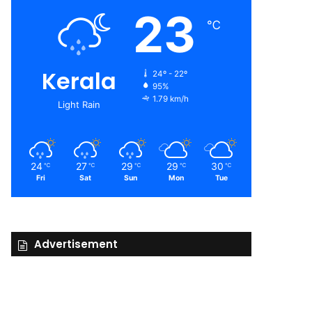
23
℃
Kerala
24º - 22º
95%
1.79 km/h
Light Rain
24
27
29
29
30
℃
℃
℃
℃
℃
Fri
Sat
Sun
Mon
Tue
Advertisement