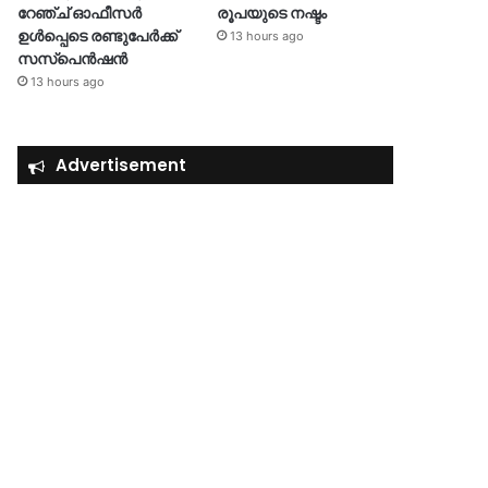
റേഞ്ച് ഓഫീസർ
രൂപയുടെ നഷ്ടം
ഉൾപ്പെടെ രണ്ടുപേർക്ക്
13 hours ago
സസ്‌പെൻഷൻ
13 hours ago
Advertisement