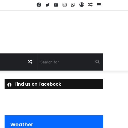
Facebook
Twitter
YouTube
Instagram
WhatsApp
Log
Random
Sidebar
In
Article
Random
Search
Article
for
Find us on Facebook
Weather