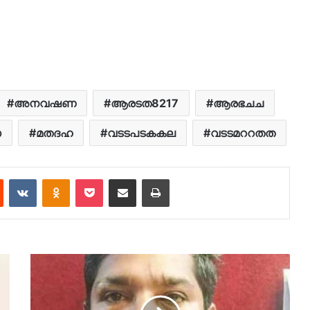
അനവഷണ
ആരടത8217
ആരഭചച
സ
മതദഹ
വടടപടകകല
വടടമററതത
est
Reddit
VKontakte
Odnoklassniki
Pocket
Share via Email
Print