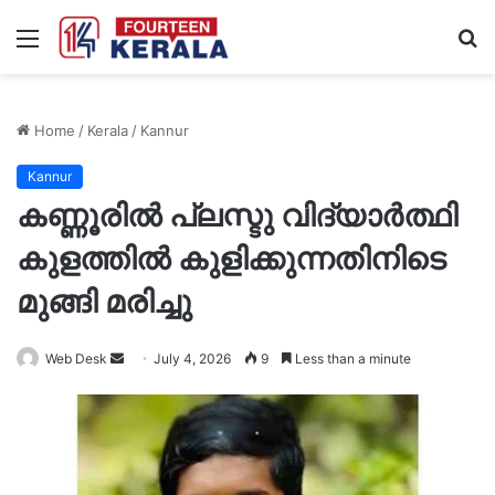
Menu
S
fo
Home
/
Kerala
/
Kannur
Kannur
കണ്ണൂരിൽ പ്ലസ്ടു വിദ്യാർത്ഥി
കുളത്തിൽ കുളിക്കുന്നതിനിടെ
മുങ്ങി മരിച്ചു
Send
Web Desk
July 4, 2026
9
Less than a minute
an
email