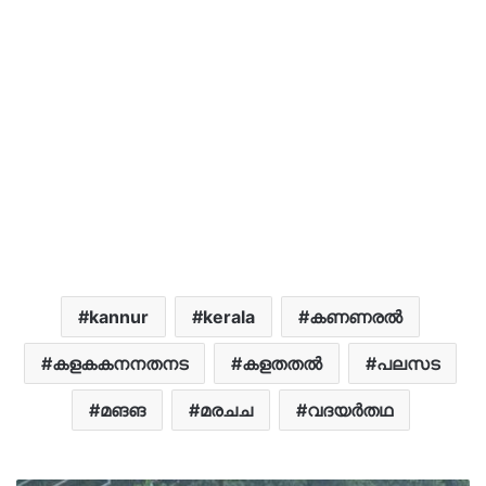
kannur
kerala
കണണരൽ
കളകകനനതനട
കളതതൽ
പലസട
മങങ
മരചച
വദയർതഥ