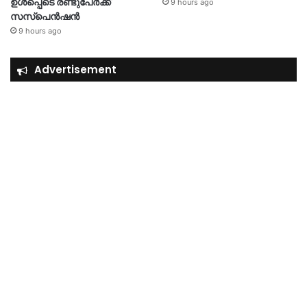
ഉൾപ്പെടെ രണ്ടുപേർക്ക്
9 hours ago
സസ്‌പെൻഷൻ
9 hours ago
Advertisement