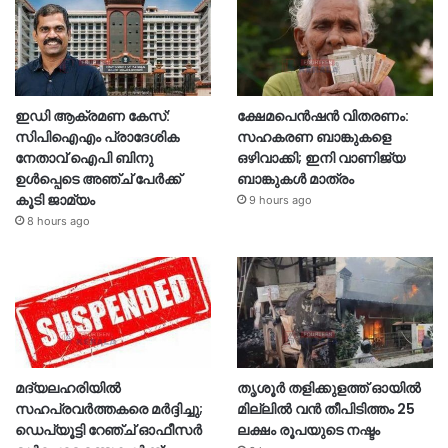
ഇഡി ആക്രമണ കേസ്:
ക്ഷേമപെൻഷൻ വിതരണം:
സിപിഐഎം പ്രാദേശിക
സഹകരണ ബാങ്കുകളെ
നേതാവ് ഐപി ബിനു
ഒഴിവാക്കി; ഇനി വാണിജ്യ
ഉൾപ്പെടെ അഞ്ച് പേർക്ക്
ബാങ്കുകൾ മാത്രം
കൂടി ജാമ്യം
9 hours ago
8 hours ago
മദ്യലഹരിയിൽ
തൃശൂര്‍ തളിക്കുളത്ത് ഓയില്‍
സഹപ്രവർത്തകരെ മർദ്ദിച്ചു;
മില്ലില്‍ വൻ തീപിടിത്തം 25
ഡെപ്യൂട്ടി റേഞ്ച് ഓഫീസർ
ലക്ഷം രൂപയുടെ നഷ്ടം