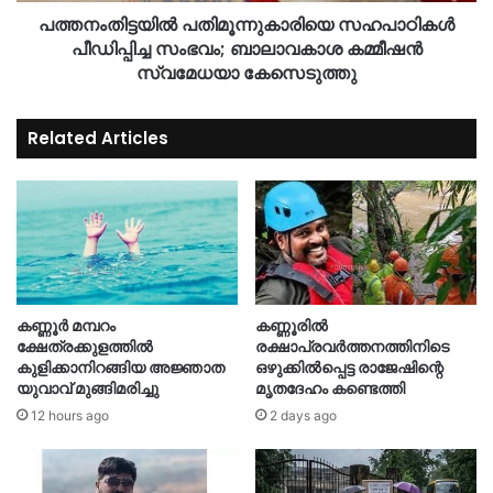
പത്തനംതിട്ടയില്‍ പതിമൂന്നുകാരിയെ സഹപാഠികള്‍
പീഡിപ്പിച്ച സംഭവം; ബാലാവകാശ കമ്മീഷന്‍
സ്വമേധയാ കേസെടുത്തു
Related Articles
കണ്ണൂർ മമ്പറം
കണ്ണൂരിൽ
ക്ഷേത്രക്കുളത്തിൽ
രക്ഷാപ്രവർത്തനത്തിനിടെ
കുളിക്കാനിറങ്ങിയ അജ്ഞാത
ഒഴുക്കിൽപ്പെട്ട രാജേഷിന്റെ
യുവാവ് മുങ്ങിമരിച്ചു
മൃതദേഹം കണ്ടെത്തി
12 hours ago
2 days ago