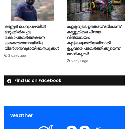
കണ്ണൂർ ചെറുപുഴയിൽ
കളക്ടറുടെ ഉത്തരവ് മറികടന്ന്
ഒഴുക്കിൽപ്പെട്ട
കണ്ണൂരിലെ ചിന്മയ
രക്ഷാപ്രവർത്തകനെ
വിദ്യാലയം;
കണ്ടെത്താനായില്ല;
കുട്ടികളെത്തിയതിനാൽ
വിമർശനവുമായി ബന്ധുക്കൾ
ഉച്ചവരെ പ്രവർത്തിക്കുമെന്ന്
അധികൃതർ
3 days ago
6 days ago
Find us on Facebook
Weather