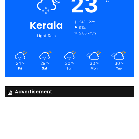
23
℃
Kerala
24º - 22º
91%
2.88 km/h
Light Rain
24
29
30
30
30
℃
℃
℃
℃
℃
Fri
Sat
Sun
Mon
Tue
Advertisement