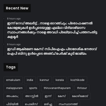
Recent New
8 hours ago
ഇന്ന് റെഡ് അലർട്ട്….നാളെ ഓറഞ്ചും; പ്രൊഫഷണൽ
കോളേജുകൾ ഉൾപ്പടെയുള്ള എല്ലാ വിദ്യാഭ്യാസ
സ്ഥാപനങ്ങൾക്കും നാളെ അവധി പ്രഖ്യാപിച്ച് പത്തനംതിട്ട
കളക്ടർ
8 hours ago
ഇഡി ആക്രമണ കേസ്: സിപിഐഎം പ്രാദേശിക നേതാവ്
ഐപി ബിനു ഉൾപ്പെടെ അഞ്ച് പേർക്ക് കൂടി ജാമ്യം
Tags
ernakulam
india
kannur
kerala
kozhikode
malappuram
sports
thiruvananthapuram
thrissur
അപകടം;
അറസ്റ്റിൽ
ഇന്ന്
കേസ്
കോഴിക്കോട്
പിടിയിൽ
പൊലീസ്
മരിച്ചു
സംസ്ഥാനത്ത്