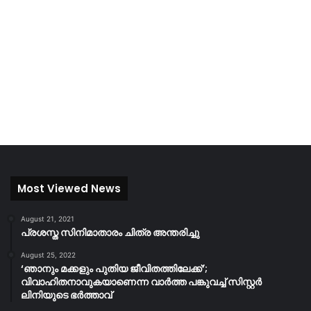
Most Viewed News
August 21, 2021
പ്രശസ്ത സിനിമാതാരം ചിത്ര അന്തരിച്ചു
August 25, 2022
‘ഞാനും മക്കളും പുതിയ ജീവിതത്തിലേക്ക്’;
വിവാഹിതനാവുകയാണെന്ന വാർത്ത പങ്കുവച്ച് സിസ്റ്റർ
ലിനിയുടെ ഭർത്താവ്