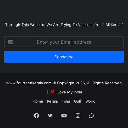
Through This Website, We Are Trying To Visualise You “ All Kerala”
Enter
your
Email
address
www.fourteenkerala.com © Copyright 2026, All Rights Reserved
|
I Love My India
Home
Kerala
India
Gulf
World
Facebook
Twitter
YouTube
Instagram
WhatsApp