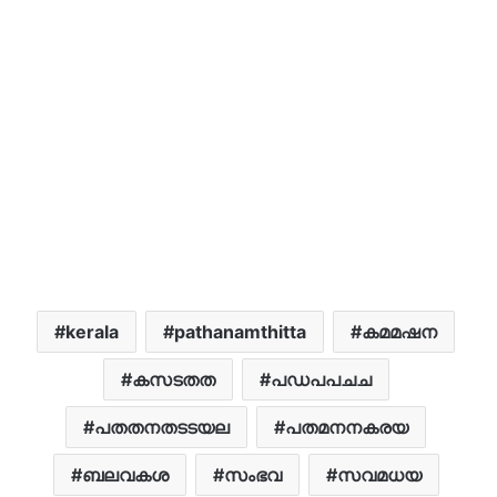
kerala
pathanamthitta
കമമഷന
കസടതത
പഡപപചച
പതതനതടടയല
പതമനനകരയ
ബലവകശ
സംഭവ
സവമധയ