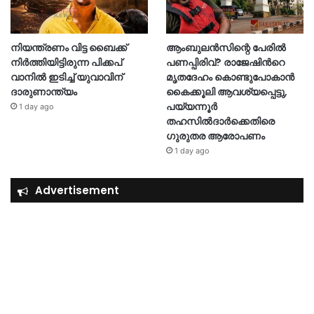
നിയന്ത്രണം വിട്ട ബൈക്ക്
ആംബുലൻസിന്റെ പേരിൽ
നിർത്തിയിട്ടിരുന്ന പിക്കപ്
പണപ്പിരിവ്? രാജേഷിന്‍റെ
വാനിൽ ഇടിച്ച് യുവാവിന്
മൃതദേഹം കൊണ്ടുപോകാൻ
ദാരുണാന്ത്യം
കൈക്കൂലി ആവശ്യപ്പെട്ടു,
പയ്യന്നൂർ
1 day ago
തഹസിൽദാർക്കെതിരെ
ഗുരുതര ആരോപണം
1 day ago
Advertisement