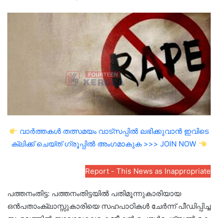
an
email
വാർത്തകൾ തത്സമയം വാട്സപ്പിൽ ലഭിക്കുവാൻ ഇവിടെ
ക്ലിക്ക് ചെയ്ത് ഗ്രൂപ്പിൽ അംഗമാകുക >>> JOIN NOW
Report - This News as Inappropriate
പത്തനംതിട്ട: പത്തനംതിട്ടയില്‍ പതിമൂന്നുകാരിയായ
ഒൻപതാംക്ലാസ്സുകാരിയെ സഹപാഠികള്‍ ചേര്‍ന്ന് പീഡിപ്പിച്ച