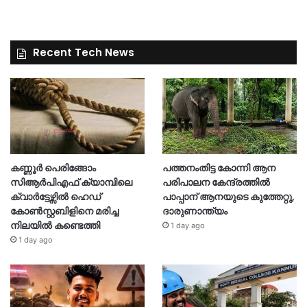
Recent Tech News
കണ്ണൂർ പെരിങ്ങോം
പത്തനംതിട്ട കോന്നി ആന
സിആർപിഎഫ് ക്യാമ്പിലെ
പരിപാലന കേന്ദ്രത്തിൽ
ക്വാർട്ടേഴ്സിൽ ഹെഡ്
പാപ്പാന് ആനയുടെ കുത്തേറ്റു,
കോൺസ്റ്റബിളിനെ മരിച്ച
ദാരുണാന്ത്യം
നിലയിൽ കണ്ടെത്തി
1 day ago
1 day ago