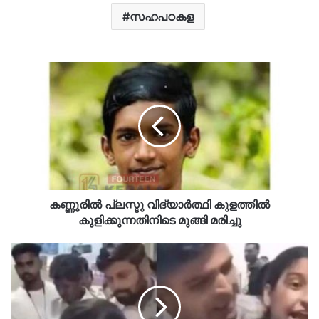
സഹപഠകള
കണ്ണൂരിൽ പ്ലസ്ടു വിദ്യാർത്ഥി കുളത്തിൽ
കുളിക്കുന്നതിനിടെ മുങ്ങി മരിച്ചു