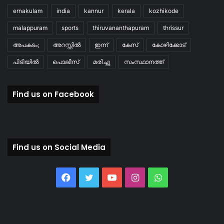
ernakulam
india
kannur
kerala
kozhikode
malappuram
sports
thiruvananthapuram
thrissur
അപകടം;
അറസ്റ്റിൽ
ഇന്ന്
കേസ്
കോഴിക്കോട്
പിടിയിൽ
പൊലീസ്
മരിച്ചു
സംസ്ഥാനത്ത്
Find us on Facebook
Find us on Social Media
Facebook
Twitter
YouTube
Instagram
WhatsApp