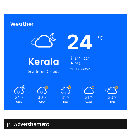
Weather
24
℃
Kerala
24º - 22º
95%
0.73 km/h
Scattered Clouds
24
30
31
31
30
℃
℃
℃
℃
℃
Sun
Mon
Tue
Wed
Thu
Advertisement