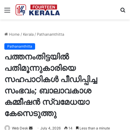
Menu
S
fo
Home
/
Kerala
/
Pathanamthitta
Pathanamthitta
പത്തനംതിട്ടയില്‍
പതിമൂന്നുകാരിയെ
സഹപാഠികള്‍ പീഡിപ്പിച്ച
സംഭവം; ബാലാവകാശ
കമ്മീഷന്‍ സ്വമേധയാ
കേസെടുത്തു
Send
Web Desk
July 4, 2026
14
Less than a minute