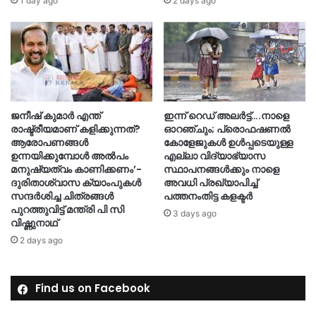
1 day ago
2 days ago
ജനീഷ് കുമാർ എന്ത്
ഇന്ന് റെഡ് അലർട്ട്….നാളെ
രാഷ്ട്രീയമാണ് കളിക്കുന്നത്?
ഓറഞ്ചും; പ്രൊഫഷണൽ
ആരോപണങ്ങൾ
കോളേജുകൾ ഉൾപ്പടെയുള്ള
ഉന്നയിക്കുമ്പോൾ അൽപം
എല്ലാ വിദ്യാഭ്യാസ
മനുഷ്യത്വം കാണിക്കണം’-
സ്ഥാപനങ്ങൾക്കും നാളെ
ദുരിതാശ്വാസ ക്യാംപുകള്‍
അവധി പ്രഖ്യാപിച്ച്
സന്ദര്‍ശിച്ച ചിത്രങ്ങള്‍
പത്തനംതിട്ട കളക്ടർ
പുറത്തുവിട്ട് മന്ത്രി പി സി
3 days ago
വിഷ്ണുനാഥ്
2 days ago
Find us on Facebook