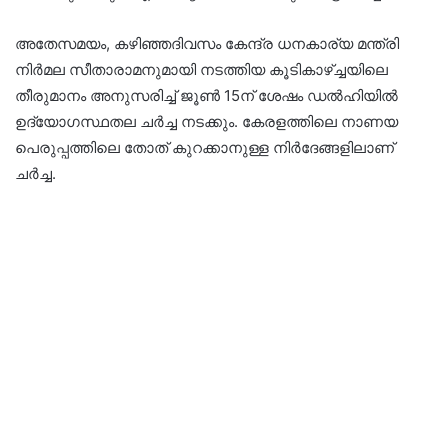
അതേസമയം, കഴിഞ്ഞദിവസം കേന്ദ്ര ധനകാര്യ മന്ത്രി
നിർമല സീതാരാമനുമായി നടത്തിയ കൂടികാഴ്ച്ചയിലെ
തീരുമാനം അനുസരിച്ച് ജൂൺ 15ന് ശേഷം ഡൽഹിയിൽ
ഉദ്യോഗസ്ഥതല ചർച്ച നടക്കും. കേരളത്തിലെ നാണയ
പെരുപ്പത്തിലെ തോത് കുറക്കാനുള്ള നിർദേങ്ങളിലാണ്
ചർച്ച.