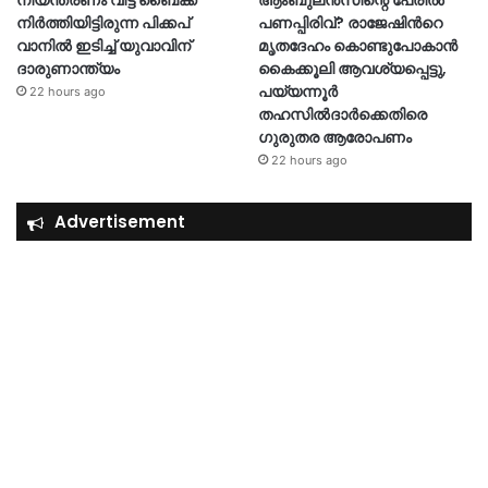
നിർത്തിയിട്ടിരുന്ന പിക്കപ്
പണപ്പിരിവ്? രാജേഷിന്‍റെ
വാനിൽ ഇടിച്ച് യുവാവിന്
മൃതദേഹം കൊണ്ടുപോകാൻ
ദാരുണാന്ത്യം
കൈക്കൂലി ആവശ്യപ്പെട്ടു,
പയ്യന്നൂർ
22 hours ago
തഹസിൽദാർക്കെതിരെ
ഗുരുതര ആരോപണം
22 hours ago
Advertisement