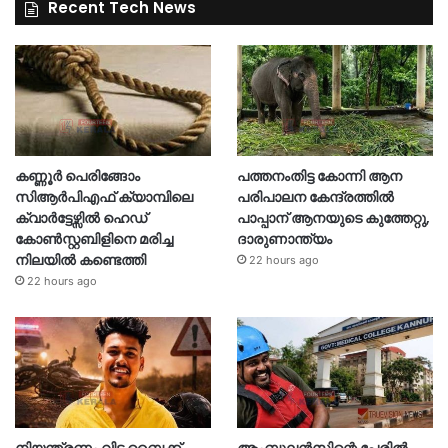
Recent Tech News
കണ്ണൂർ പെരിങ്ങോം
പത്തനംതിട്ട കോന്നി ആന
സിആർപിഎഫ് ക്യാമ്പിലെ
പരിപാലന കേന്ദ്രത്തിൽ
ക്വാർട്ടേഴ്സിൽ ഹെഡ്
പാപ്പാന് ആനയുടെ കുത്തേറ്റു,
കോൺസ്റ്റബിളിനെ മരിച്ച
ദാരുണാന്ത്യം
നിലയിൽ കണ്ടെത്തി
22 hours ago
22 hours ago
നിയന്ത്രണം വിട്ട ബൈക്ക്
ആംബുലൻസിന്റെ പേരിൽ