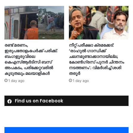
രണ്ട് മരണം,
നീറ്റ് പരീക്ഷാ ക്രമക്കേട്:
ഇരുപതോളംപേർക്ക് പരിക്ക്;
‘രാഹുൽ ഗാന്ധിക്ക്
ബംഗളൂരുവിലെ
ചലനമുണ്ടാക്കാനായില്ല,
കെഎസ്ആർടിസി ബസ്
കോൺഗ്രസ് പുനർ ചിന്തനം
അപകടം, പരിക്കേറ്റവരിൽ
നടത്തണം’; വിമർശിച്ച് ശശി
കൂടുതലും മലയാളികൾ
തരൂർ
1 day ago
1 day ago
Find us on Facebook