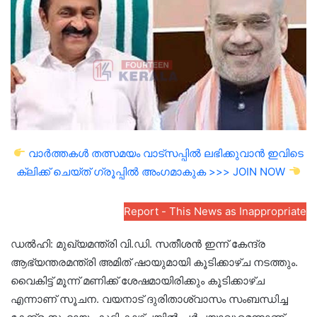
വാർത്തകൾ തത്സമയം വാട്സപ്പിൽ ലഭിക്കുവാൻ ഇവിടെ
ക്ലിക്ക് ചെയ്ത് ഗ്രൂപ്പിൽ അംഗമാകുക >>> JOIN NOW
Report - This News as Inappropriate
ഡൽഹി: മുഖ്യമന്ത്രി വി.ഡി. സതീശൻ ഇന്ന് കേന്ദ്ര
ആഭ്യന്തരമന്ത്രി അമിത് ഷായുമായി കൂടിക്കാഴ്ച നടത്തും.
വൈകിട്ട് മൂന്ന് മണിക്ക് ശേഷമായിരിക്കും കൂടിക്കാഴ്ച
എന്നാണ് സൂചന. വയനാട് ദുരിതാശ്വാസം സംബന്ധിച്ച