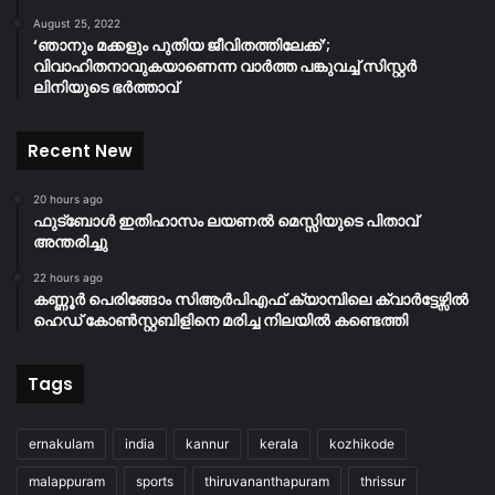
August 25, 2022
‘ഞാനും മക്കളും പുതിയ ജീവിതത്തിലേക്ക്’;
വിവാഹിതനാവുകയാണെന്ന വാർത്ത പങ്കുവച്ച് സിസ്റ്റർ
ലിനിയുടെ ഭർത്താവ്
Recent New
20 hours ago
ഫുട്ബോൾ ഇതിഹാസം ലയണൽ മെസ്സിയുടെ പിതാവ്
അന്തരിച്ചു
22 hours ago
കണ്ണൂർ പെരിങ്ങോം സിആർപിഎഫ് ക്യാമ്പിലെ ക്വാർട്ടേഴ്സിൽ
ഹെഡ് കോൺസ്റ്റബിളിനെ മരിച്ച നിലയിൽ കണ്ടെത്തി
Tags
ernakulam
india
kannur
kerala
kozhikode
malappuram
sports
thiruvananthapuram
thrissur