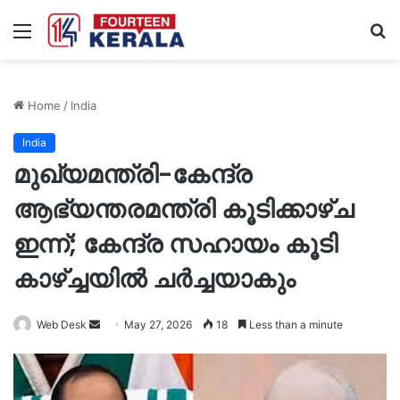
Menu
S
fo
Home
/
India
India
മുഖ്യമന്ത്രി-കേന്ദ്ര
ആഭ്യന്തരമന്ത്രി കൂടിക്കാഴ്ച
ഇന്ന്; കേന്ദ്ര സഹായം കൂടി
കാഴ്ച്ചയിൽ ചർച്ചയാകും
Send
Web Desk
May 27, 2026
18
Less than a minute
an
email