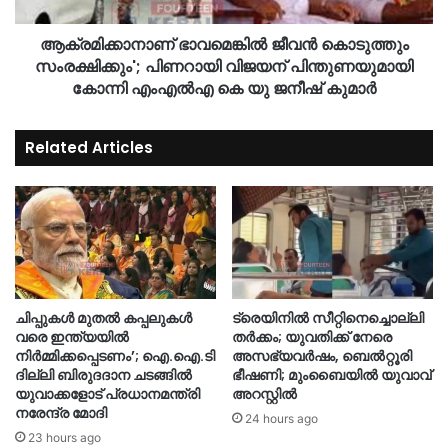
ആക്രമിക്കാനാണ് ഭാവമെങ്കിൽ ജീവൻ കൊടുത്തും
സംരക്ഷിക്കും'; പിണറായി വിജയന് പിന്തുണയുമായി
കോന്നി എംഎൽഎ കെ യു ജനീഷ് കുമാർ
Related Articles
ചിപ്പുകൾ മുതൽ കപ്പലുകൾ
ട്രെയിനിൽ സീറ്റിനെച്ചൊല്ലി
വരെ ഇന്ത്യയിൽ
തർക്കം; യുവതിക്ക് നേരെ
നിർമ്മിക്കപ്പെടണം’; ഐ.ഐ.ടി
അസഭ്യവർഷം, ബെൽറ്റൂരി
ദില്ലി ബിരുദദാന ചടങ്ങിൽ
ഭീഷണി; മുംബൈയിൽ യുവാവ്
യുവാക്കളോട് പ്രധാനമന്ത്രി
അറസ്റ്റിൽ
നരേന്ദ്ര മോദി
24 hours ago
23 hours ago