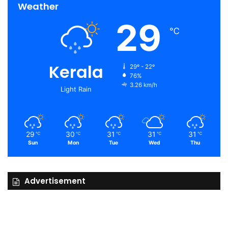
Weather
29
℃
Kerala
29º - 22º
76%
3.26 km/h
Light Rain
29
30
31
31
31
℃
℃
℃
℃
℃
Sun
Mon
Tue
Wed
Thu
Advertisement