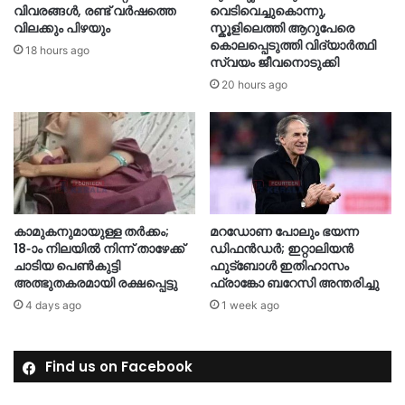
വിവരങ്ങൾ, രണ്ട് വർഷത്തെ
വെടിവെച്ചുകൊന്നു,
വിലക്കും പിഴയും
സ്കൂളിലെത്തി ആറുപേരെ
കൊലപ്പെടുത്തി വിദ്യാ‍ർത്ഥി
18 hours ago
സ്വയം ജീവനൊടുക്കി
20 hours ago
കാമുകനുമായുള്ള തർക്കം;
മറഡോണ പോലും ഭയന്ന
18-ാം നിലയിൽ നിന്ന് താഴേക്ക്
ഡിഫൻഡർ; ഇറ്റാലിയൻ
ചാടിയ പെൺകുട്ടി
ഫുട്ബോൾ ഇതിഹാസം
അത്ഭുതകരമായി രക്ഷപ്പെട്ടു
ഫ്രാങ്കോ ബറേസി അന്തരിച്ചു
4 days ago
1 week ago
Find us on Facebook