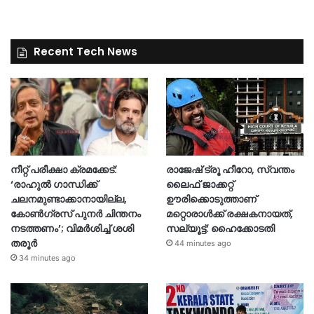
Recent Tech News
നീറ്റ് പരീക്ഷാ ക്രമക്കേട്:
രാജേഷ് ട്രൂ ഹീറോ, സ്വന്തം
‘രാഹുൽ ഗാന്ധിക്ക്
ലൈഫ് ജാക്കറ്റ്
ചലനമുണ്ടാക്കാനായില്ല,
ഊരിക്കൊടുത്താണ്
കോൺഗ്രസ് പുനർ ചിന്തനം
മറ്റൊരാള്‍ക്ക് രക്ഷകനായത്,
നടത്തണം’; വിമർശിച്ച് ശശി
സല്യൂട്ട്: ഹൈക്കോടതി
തരൂർ
44 minutes ago
34 minutes ago