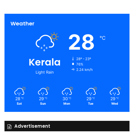
Weather
28
℃
Kerala
28º - 23º
76%
2.24 km/h
Light Rain
28
29
30
29
29
℃
℃
℃
℃
℃
Sat
Sun
Mon
Tue
Wed
Advertisement