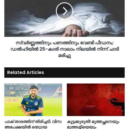
സ്വർണ്ണത്തിനും പണത്തിനും വേണ്ടി പീഡനം;
ഡൽഹിയിൽ 25-കാരി നാലാം നിലയിൽ നിന്ന് ചാടി
മരിച്ചു
Related Articles
പാക് താരത്തിന് തിരിച്ചടി; വിസ
കൂട്ടക്കുരുതി! മുത്തച്ഛനെയും
അപേക്ഷയിൽ തെറ്റായ
മുത്തശ്ശിയെയും