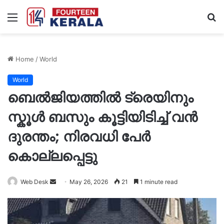
Menu
S
fo
Home
/
World
World
ബെൽജിയത്തിൽ ട്രെയിനും
സ്കൂൾ ബസും കൂട്ടിയിടിച്ച് വൻ
ദുരന്തം; നിരവധി പേർ
കൊല്ലപ്പെട്ടു
Send
Web Desk
May 26, 2026
21
1 minute read
an
email