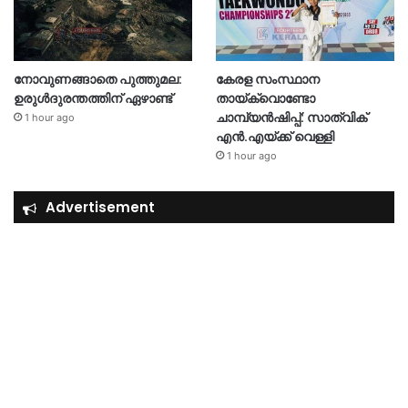
നോവുണങ്ങാതെ പുത്തുമല:
കേരള സംസ്ഥാന
ഉരുൾദുരന്തത്തിന് ഏഴാണ്ട്
തായ്‌ക്വൊണ്ടോ
ചാമ്പ്യൻഷിപ്പ്: സാത്വിക്
1 hour ago
എൻ.എയ്ക്ക് വെള്ളി
1 hour ago
Advertisement