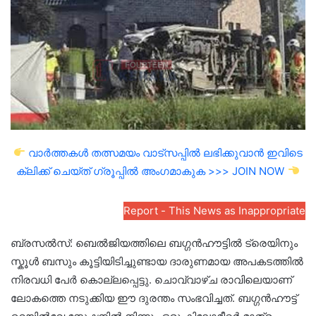
വാർത്തകൾ തത്സമയം വാട്സപ്പിൽ ലഭിക്കുവാൻ ഇവിടെ
ക്ലിക്ക് ചെയ്ത് ഗ്രൂപ്പിൽ അംഗമാകുക >>> JOIN NOW
Report - This News as Inappropriate
ബ്രസൽസ്: ബെൽജിയത്തിലെ ബഗ്ഗൻഹൗട്ടിൽ ട്രെയിനും
സ്കൂൾ ബസും കൂട്ടിയിടിച്ചുണ്ടായ ദാരുണമായ അപകടത്തിൽ
നിരവധി പേർ കൊല്ലപ്പെട്ടു. ചൊവ്വാഴ്ച രാവിലെയാണ്
ലോകത്തെ നടുക്കിയ ഈ ദുരന്തം സംഭവിച്ചത്. ബഗ്ഗൻഹൗട്ട്