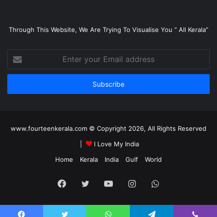
Through This Website, We Are Trying To Visualise You “ All Kerala”
Enter
your
Email
address
www.fourteenkerala.com © Copyright 2026, All Rights Reserved
|
I Love My India
Home
Kerala
India
Gulf
World
Facebook
Twitter
YouTube
Instagram
WhatsApp