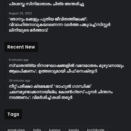
പ്രശസ്ത സിനിമാതാരം ചിത്ര അന്തരിച്ചു
August 25, 2022
‘ഞാനും മക്കളും പുതിയ ജീവിതത്തിലേക്ക്’;
വിവാഹിതനാവുകയാണെന്ന വാർത്ത പങ്കുവച്ച് സിസ്റ്റർ
ലിനിയുടെ ഭർത്താവ്
Recent New
9 minutes ago
സ്വാതന്ത്ര്യ ദിനാഘോഷങ്ങളിൽ വന്ദേമാതരം മുഴുവനായും
ആലപിക്കണം’; ഉത്തരവുമായി ചീഫ് സെക്രട്ടറി
34 minutes ago
നീറ്റ് പരീക്ഷാ ക്രമക്കേട്: ‘രാഹുൽ ഗാന്ധിക്ക്
ചലനമുണ്ടാക്കാനായില്ല, കോൺഗ്രസ് പുനർ ചിന്തനം
നടത്തണം’; വിമർശിച്ച് ശശി തരൂർ
Tags
ernakulam
india
kannur
kerala
kozhikode