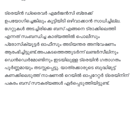
ട്രെയിൻ ഡ്രൈവർ എമർജൻസി ബ്രേക്ക്
ഉപയോഗിച്ചെങ്കിലും കൂട്ടിയിടി ഒഴിവാക്കാൻ സാധിച്ചില്ല.
ഗേറ്റുകൾ അടച്ചിരിക്കെ ബസ് എങ്ങനെ ട്രാക്കിലെത്തി
എന്നത് സംബന്ധിച്ച കാര്യത്തിൽ പൊലീസും
പ്രോസിക്യൂട്ടർ ഓഫീസും അടിയന്തര അന്വേഷണം
ആരംഭിച്ചിട്ടുണ്ട്.അപകടത്തെത്തുടർന്ന് ലണ്ടർസീലിനും
ഡെൻഡെർമോണ്ടിനും ഇടയിലുള്ള ട്രെയിൻ ഗതാഗതം
പൂർണ്ണമായും തടസ്സപ്പെട്ടു. യാത്രക്കാരുടെ ബുദ്ധിമുട്ട്
കണക്കിലെടുത്ത് നാഷണൽ റെയിൽ ഓപ്പറേറ്റർ ട്രെയിനിന്
പകരം ബസ് സൗകര്യങ്ങൾ ഏർപ്പെടുത്തിയിട്ടുണ്ട്.