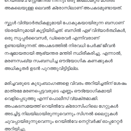
റെയിൽവേ സ്റ്റേഷനിൽ നിന്നും ഒരു കിലോമീറ്റർ മാത്രം
അകലെയുള്ള ലെവൽ ക്രോസിലാണ് അപകടമുണ്ടായത്.
സ്കൂൾ വിദ്യാർത്ഥികളുമായി പോകുകയായിരുന്ന ബസാണ്
ട്രെയിനുമായി കൂട്ടിയിടിച്ചത്. ബസിൽ ഏഴ് വിദ്യാർത്ഥികൾ,
ഒരു സൂപ്പർവൈസർ, ഡ്രൈവർ എന്നിവരാണ്
ഉണ്ടായിരുന്നത്. അപകടത്തിൽ നിരവധി പേർക്ക് ജീവൻ
നഷ്ടമായതായി ആഭ്യന്തര മന്ത്രി സ്ഥിരീകരിച്ചു. എന്നാൽ,
മരണസംഖ്യ സംബന്ധിച്ച ഔദ്യോഗിക കണക്കുകൾ
അധികൃതർ ഉടൻ പുറത്തുവിട്ടിട്ടില്ല.
മരിച്ചവരുടെ കുടുംബാംഗങ്ങളെ വിവരം അറിയിച്ചതിന് ശേഷം
മാത്രമേ മരണപ്പെട്ടവരുടെ എണ്ണം ഔദ്യോഗികമായി
വെളിപ്പെടുത്തൂ എന്ന് പൊലീസ് വ്യക്തമാക്കി.
അപകടസമയത്ത് റെയിൽവേ ക്രോസിംഗിലെ ഗേറ്റുകൾ
അടച്ചിട്ട നിലയിലായിരുന്നുവെന്നും സിഗ്നൽ ലൈറ്റുകൾ
ചുവപ്പായിരുന്നുവെന്നും റെയിൽവേ നെറ്റ്‌വർക്ക് ഓപ്പറേറ്റർ
അറിയിച്ചു.