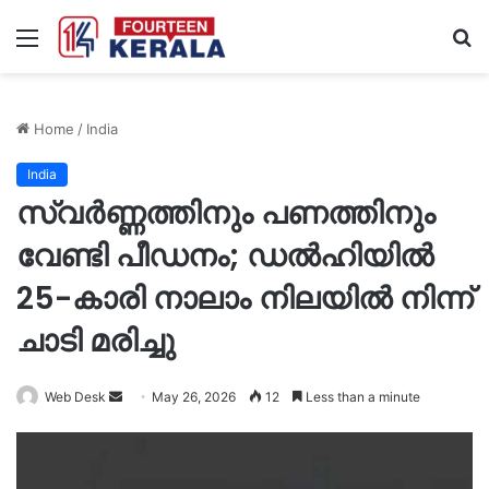
Menu
S
fo
Home
/
India
India
സ്വർണ്ണത്തിനും പണത്തിനും
വേണ്ടി പീഡനം; ഡൽഹിയിൽ
25-കാരി നാലാം നിലയിൽ നിന്ന്
ചാടി മരിച്ചു
Send
Web Desk
May 26, 2026
12
Less than a minute
an
email