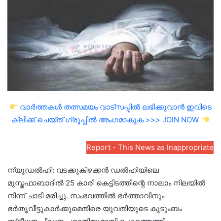
വാർത്തകൾ തത്സമയം വാട്സപ്പിൽ ലഭിക്കുവാൻ ഇവിടെ
ക്ലിക്ക് ചെയ്ത് ഗ്രൂപ്പിൽ അംഗമാകുക >>> JOIN NOW
Report - This News as Inappropriate
ന്യൂഡൽഹി: വടക്കുകിഴക്കൻ ഡൽഹിയിലെ
മുസ്തഫാബാദിൽ 25 കാരി കെട്ടിടത്തിന്റെ നാലാം നിലയിൽ
നിന്ന് ചാടി മരിച്ചു. സംഭവത്തിൽ ഭർത്താവിനും
ഭർതൃവീട്ടുകാർക്കുമെതിരെ യുവതിയുടെ കുടുംബം