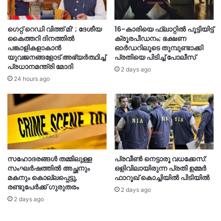
ഗെറ്റ് റെഡി വിത്ത് മി’ ; ദേശീയ
16-കാരിയെ ഫ്ലാറ്റിൽ പൂട്ടിയിട്ട്
കൈത്തറി ദിനത്തിൽ
ക്രൂരപീഡനം; ഭക്ഷണ
പങ്കാളികളാകാൻ
ഓർഡറിലൂടെ തുമ്പുണ്ടാക്കി
യുവജനങ്ങളോട് അഭ്യർത്ഥിച്ച്
പ്രതിയെ പിടിച്ച് പോലീസ്
പ്രധാനമന്ത്രി മോദി
2 days ago
24 hours ago
സഹോദരങ്ങൾ തമ്മിലുള്ള
പ്രവീൺ നെട്ടാരൂ വധക്കേസ്:
സംഘർഷത്തിൽ അച്ഛനും
ഒളിവിലായിരുന്ന പ്രതി ഉമ്മർ
മകനും കൊല്ലപ്പെട്ടു,
ഫാറൂഖ് കൊച്ചിയിൽ പിടിയിൽ
രണ്ടുപേർക്ക് ഗുരുതരം
2 days ago
2 days ago