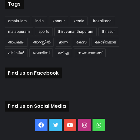
Tags
ernakulam
india
kannur
kerala
kozhikode
malappuram
sports
thiruvananthapuram
thrissur
അപകടം;
അറസ്റ്റിൽ
ഇന്ന്
കേസ്
കോഴിക്കോട്
പിടിയിൽ
പൊലീസ്
മരിച്ചു
സംസ്ഥാനത്ത്
Find us on Facebook
Find us on Social Media
Facebook
Twitter
YouTube
Instagram
WhatsApp