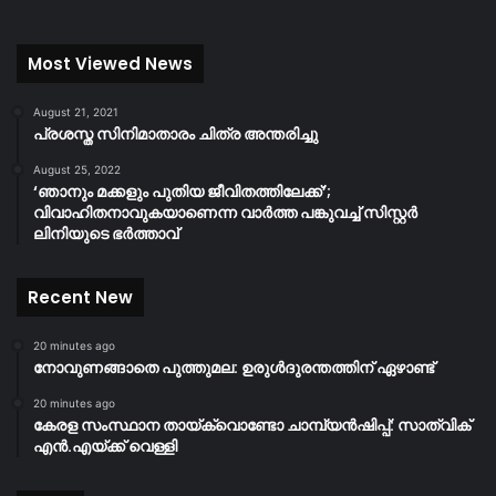
Most Viewed News
August 21, 2021
പ്രശസ്ത സിനിമാതാരം ചിത്ര അന്തരിച്ചു
August 25, 2022
‘ഞാനും മക്കളും പുതിയ ജീവിതത്തിലേക്ക്’;
വിവാഹിതനാവുകയാണെന്ന വാർത്ത പങ്കുവച്ച് സിസ്റ്റർ
ലിനിയുടെ ഭർത്താവ്
Recent New
20 minutes ago
നോവുണങ്ങാതെ പുത്തുമല: ഉരുൾദുരന്തത്തിന് ഏഴാണ്ട്
20 minutes ago
കേരള സംസ്ഥാന തായ്‌ക്വൊണ്ടോ ചാമ്പ്യൻഷിപ്പ്: സാത്വിക്
എൻ.എയ്ക്ക് വെള്ളി