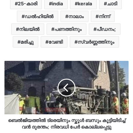
25-കാരി
india
kerala
ചാടി
ഡൽഹിയിൽ
നാലാം
നിന്ന്
നിലയിൽ
പണത്തിനും
പീഡനം;
മരിച്ചു
വേണ്ടി
സ്വർണ്ണത്തിനും
ബെൽജിയത്തിൽ ട്രെയിനും സ്കൂൾ ബസും കൂട്ടിയിടിച്ച്
വൻ ദുരന്തം; നിരവധി പേർ കൊല്ലപ്പെട്ടു