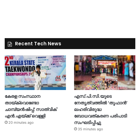
Recent Tech News
കേരള സംസ്ഥാന
എസ്.പി.സി.യുടെ
തായ്‌ക്വൊണ്ടോ
നേതൃത്വത്തിൽ ‘തൂഫാൻ’
ചാമ്പ്യൻഷിപ്പ്: സാത്വിക്
ലഹരിവിരുദ്ധ
എൻ.എയ്ക്ക് വെള്ളി
ബോധവത്കരണ പരിപാടി
സംഘടിപ്പിച്ചു
20 minutes ago
35 minutes ago