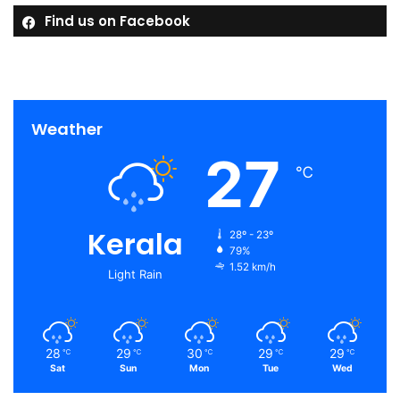
Find us on Facebook
Weather
27
℃
Kerala
28º - 23º
79%
1.52 km/h
Light Rain
28
29
30
29
29
℃
℃
℃
℃
℃
Sat
Sun
Mon
Tue
Wed