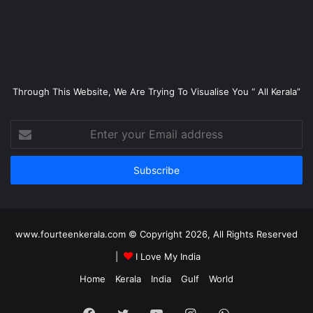
Through This Website, We Are Trying To Visualise You “ All Kerala”
Enter
your
Email
address
www.fourteenkerala.com © Copyright 2026, All Rights Reserved
|
I Love My India
Home
Kerala
India
Gulf
World
Facebook
Twitter
YouTube
Instagram
WhatsApp