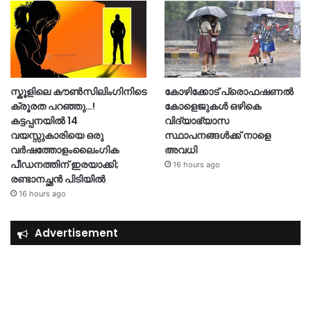
സ്കൂളിലെ കൗൺസിലിംഗിനിടെ
കോഴിക്കോട് പ്രൊഫഷണൽ
ക്രൂരത പറഞ്ഞു…!
കോളെജുകൾ ഒഴികെ
കട്ടപ്പനയിൽ 14
വിദ്യാഭ്യാസ
വയസ്സുകാരിയെ ഒരു
സ്ഥാപനങ്ങൾക്ക് നാളെ
വർഷത്തോളംലൈംഗിക
അവധി
പീഡനത്തിന് ഇരയാക്കി;
16 hours ago
രണ്ടാനച്ഛൻ പിടിയിൽ
16 hours ago
Advertisement