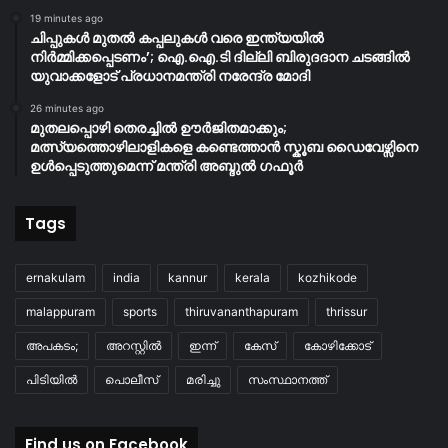
19 minutes ago
ചിപ്പുകൾ മുതൽ കപ്പലുകൾ വരെ ഇന്ത്യയിൽ
നിർമ്മിക്കപ്പെടണം’; ഐ.ഐ.ടി ദില്ലി ബിരുദദാന ചടങ്ങിൽ
യുവാക്കളോട് പ്രധാനമന്ത്രി നരേന്ദ്ര മോദി
26 minutes ago
മുതലപ്പൊഴി തെരച്ചിൽ ഊർജിതമാക്കും;
മത്സ്യത്തൊഴിലാളികളെ കണ്ടെത്താൻ സ്കൂബ ഡൈവേഴ്സിനെ
ഉൾപ്പെടുത്തുമെന്ന് മന്ത്രി അബ്ദുൽ ഗഫൂർ
Tags
ernakulam
india
kannur
kerala
kozhikode
malappuram
sports
thiruvananthapuram
thrissur
അപകടം;
അറസ്റ്റിൽ
ഇന്ന്
കേസ്
കോഴിക്കോട്
പിടിയിൽ
പൊലീസ്
മരിച്ചു
സംസ്ഥാനത്ത്
Find us on Facebook