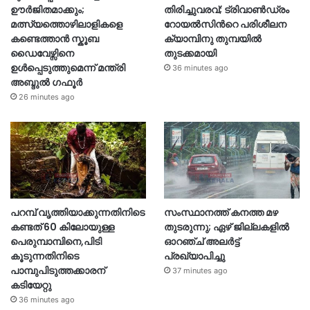
ഊർജിതമാക്കും;
തിരിച്ചുവരവ്; ട്രിവാൺഡ്രം
മത്സ്യത്തൊഴിലാളികളെ
റോയൽസിന്‍റെ പരിശീലന
കണ്ടെത്താൻ സ്കൂബ
ക്യാമ്പിനു തുമ്പയില്‍
ഡൈവേഴ്സിനെ
തുടക്കമായി
ഉൾപ്പെടുത്തുമെന്ന് മന്ത്രി
36 minutes ago
അബ്ദുൽ ഗഫൂർ
26 minutes ago
പറമ്പ് വൃത്തിയാക്കുന്നതിനിടെ
സംസ്ഥാനത്ത് കനത്ത മഴ
കണ്ടത് 60 കിലോയുള്ള
തുടരുന്നു; ഏഴ് ജില്ലകളിൽ
പെരുമ്പാമ്പിനെ,പിടി
ഓറഞ്ച് അലർട്ട്
കൂടുന്നതിനിടെ
പ്രഖ്യാപിച്ചു
പാമ്പുപിടുത്തക്കാരന്
37 minutes ago
കടിയേറ്റു
36 minutes ago