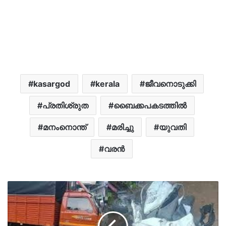
kasargod
kerala
ജീവനൊടുക്കി
പ്രതിശ്രുത
ബൈക്കപകടത്തില്‍
മനംനൊന്ത്
മരിച്ചു
യുവതി
വരൻ