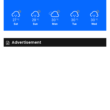
27
29
30
30
30
℃
℃
℃
℃
℃
Sat
Sun
Mon
Tue
Wed
Advertisement