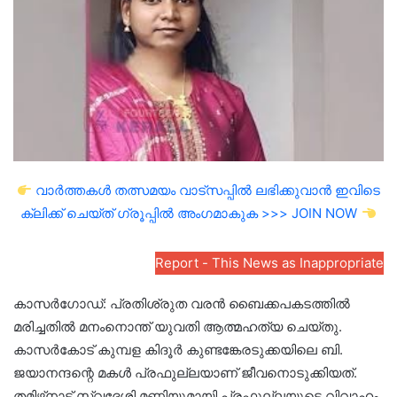
വാർത്തകൾ തത്സമയം വാട്സപ്പിൽ ലഭിക്കുവാൻ ഇവിടെ
ക്ലിക്ക് ചെയ്ത് ഗ്രൂപ്പിൽ അംഗമാകുക >>> JOIN NOW
Report - This News as Inappropriate
കാസർഗോഡ്: പ്രതിശ്രുത വരൻ ബൈക്കപകടത്തിൽ
മരിച്ചതിൽ മനംനൊന്ത് യുവതി ആത്മഹത്യ ചെയ്തു.
കാസർകോട് കുമ്പള കിദൂർ കുണ്ടങ്കേരടുക്കയിലെ ബി.
ജയാനന്ദന്റെ മകൾ പ്രഫുല്ലയാണ് ജീവനൊടുക്കിയത്.
തമിഴ്‌നാട് സ്വദേശി മണിയുമായി പ്രഫുല്ലയുടെ വിവാഹം