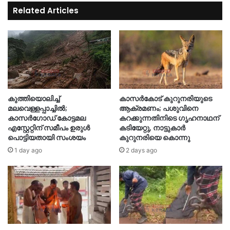
Related Articles
കുത്തിയൊലിച്ച്
കാസർകോട് കുറുനരിയുടെ
മലവെള്ളപ്പാച്ചിൽ;
ആക്രമണം; പശുവിനെ
കാസർഗോഡ് കോട്ടമല
കറക്കുന്നതിനിടെ ഗൃഹനാഥന്
എസ്റ്റേറ്റിന് സമീപം ഉരുൾ
കടിയേറ്റു, നാട്ടുകാർ
പൊട്ടിയതായി സംശയം
കുറുനരിയെ കൊന്നു
1 day ago
2 days ago