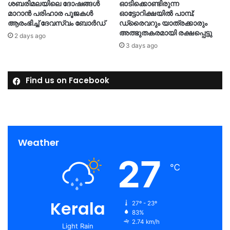
ശബരിമലയിലെ ദോഷങ്ങള്‍
ഓടിക്കൊണ്ടിരുന്ന
മാറാൻ പരിഹാര പൂജകൾ
ഓട്ടോറിക്ഷയിൽ പാമ്പ്;
ആരംഭിച്ച് ദേവസ്വം ബോർഡ്
ഡ്രൈവറും യാത്രക്കാരും
അത്ഭുതകരമായി രക്ഷപ്പെട്ടു
2 days ago
3 days ago
Find us on Facebook
Weather
27
℃
Kerala
27º - 23º
83%
2.74 km/h
Light Rain