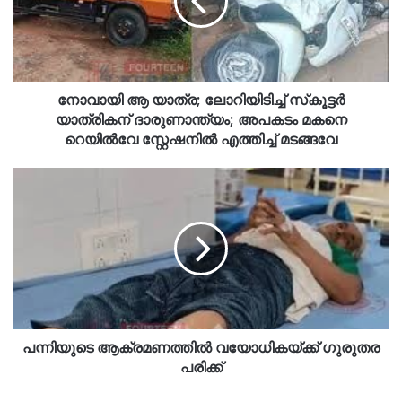
നോവായി ആ യാത്ര; ലോറിയിടിച്ച് സ്‌കൂട്ടർ
യാത്രികന് ദാരുണാന്ത്യം; അപകടം മകനെ
റെയിൽവേ സ്റ്റേഷനിൽ എത്തിച്ച് മടങ്ങവേ
പന്നിയുടെ ആക്രമണത്തിൽ വയോധികയ്ക്ക് ഗുരുതര
പരിക്ക്