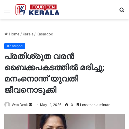
Menu
S
fo
Home
/
Kerala
/
Kasargod
Kasargod
പ്രതിശ്രുത വരൻ
ബൈക്കപകടത്തിൽ മരിച്ചു;
മനംനൊന്ത് യുവതി
ജീവനൊടുക്കി
Send
Web Desk
May 11, 2026
10
Less than a minute
an
email