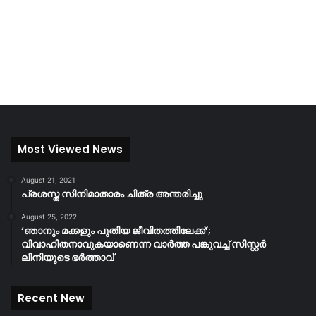
Most Viewed News
August 21, 2021
പ്രശസ്ത സിനിമാതാരം ചിത്ര അന്തരിച്ചു
August 25, 2022
‘ഞാനും മക്കളും പുതിയ ജീവിതത്തിലേക്ക്’;
വിവാഹിതനാവുകയാണെന്ന വാർത്ത പങ്കുവച്ച് സിസ്റ്റർ
ലിനിയുടെ ഭർത്താവ്
Recent New