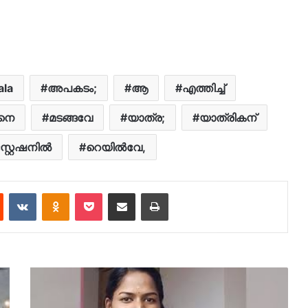
ala
അപകടം;
ആ
എത്തിച്ച്
നെ
മടങ്ങവേ
യാത്ര;
യാത്രികന്
്റ്റേഷനിൽ
റെയിൽവേ,
est
Reddit
VKontakte
Odnoklassniki
Pocket
Share via Email
Print