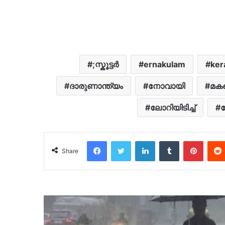
;സ്കൂട്ടർ
ernakulam
ker
ദാരുണാന്ത്യം
നോവായി
മക
ലോറിയിടിച്ച്
സ
Facebook
Twitter
LinkedIn
Tumblr
Pinter
Share