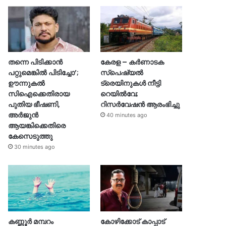
തന്നെ പിടിക്കാൻ
കേരള – കർണാടക
പറ്റുമെങ്കിൽ പിടിച്ചോ’;
സ്പെഷ്യൽ
ഊന്നുകൽ
ട്രെയിനുകൾ നീട്ടി
സിഐക്കെതിരായ
റെയിൽവേ;
പുതിയ ഭീഷണി,
റിസർവേഷൻ ആരംഭിച്ചു
അർജുൻ
40 minutes ago
ആയങ്കിക്കെതിരെ
കേസെടുത്തു
30 minutes ago
കണ്ണൂർ മമ്പറം
കോഴിക്കോട് കാപ്പാട്