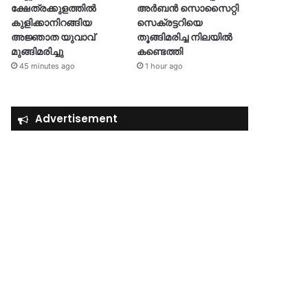
ക്ഷേത്രക്കുളത്തിൽ
അര്‍ബന്‍ സൊസൈറ്റി
കുളിക്കാനിറങ്ങിയ
സെക്രട്ടറിയെ
അജ്ഞാത യുവാവ്
തൂങ്ങിമരിച്ച നിലയിൽ
മുങ്ങിമരിച്ചു
കണ്ടെത്തി
45 minutes ago
1 hour ago
Advertisement