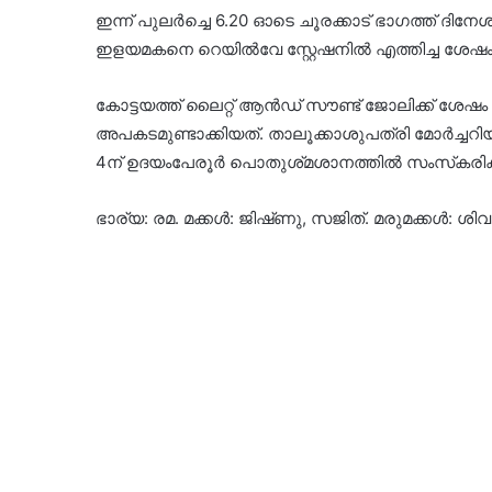
ഇന്ന് പുലർച്ചെ 6.20 ഓടെ ചൂരക്കാട് ഭാഗത്ത് ദിനേ
ഇളയമകനെ റെയിൽവേ സ്റ്റേഷനിൽ എത്തിച്ച ശേഷം ത
കോട്ടയത്ത് ലൈറ്റ് ആൻഡ് സൗണ്ട് ജോലിക്ക് ശേഷം
അപകടമുണ്ടാക്കിയത്. താലൂക്കാശുപത്രി മോർച്ചറിയില
4ന് ഉദയംപേരൂർ പൊതുശ്‌മശാനത്തിൽ സംസ്‌കരിക്
ഭാര്യ: രമ. മക്കൾ: ജിഷ്‌ണു, സജിത്. മരുമക്കൾ: ശ