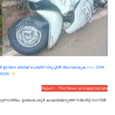
ഇവിടെ ക്ലിക്ക് ചെയ്ത് ഗ്രൂപ്പിൽ അംഗമാകുക >>> JOIN
NOW
Report - This News as Inappropriate
രുണാന്ത്യം. ഉദയംപേരൂർ കവലയ്ക്കടുത്ത് സ്‌മാർട്ട് നഗറിൽ