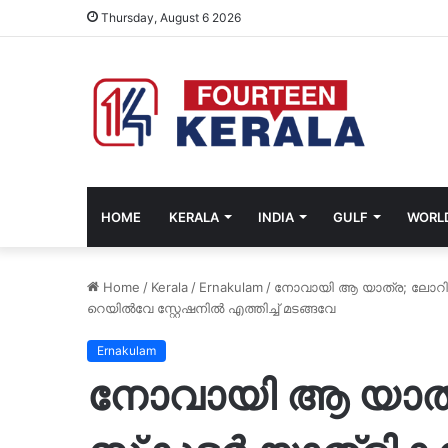
Thursday, August 6 2026
HOME
KERALA
INDIA
GULF
WORL
Home
/
Kerala
/
Ernakulam
/
നോവായി ആ യാത്ര; ലോറിയിട
റെയിൽവേ സ്റ്റേഷനിൽ എത്തിച്ച് മടങ്ങവേ
Ernakulam
നോവായി ആ യാത്ര;