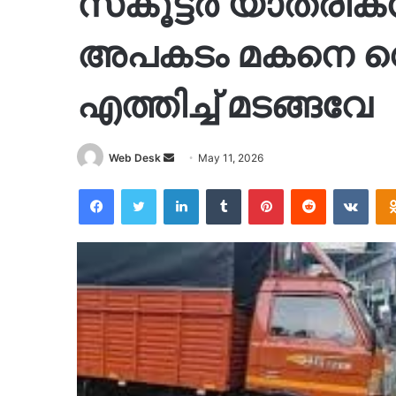
സ്‌കൂട്ടർ യാത്രിക
അപകടം മകനെ റെ
എത്തിച്ച് മടങ്ങവേ
Send
Web Desk
May 11, 2026
an
Facebook
Twitter
LinkedIn
Tumblr
Pinterest
Reddit
VKon
email