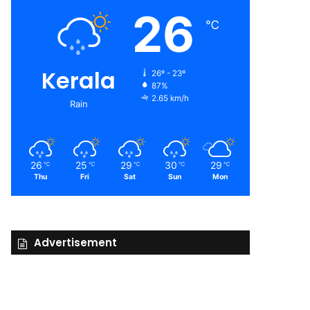
26
℃
Kerala
26º - 23º
87%
2.65 km/h
Rain
26
25
29
30
29
℃
℃
℃
℃
℃
Thu
Fri
Sat
Sun
Mon
Advertisement