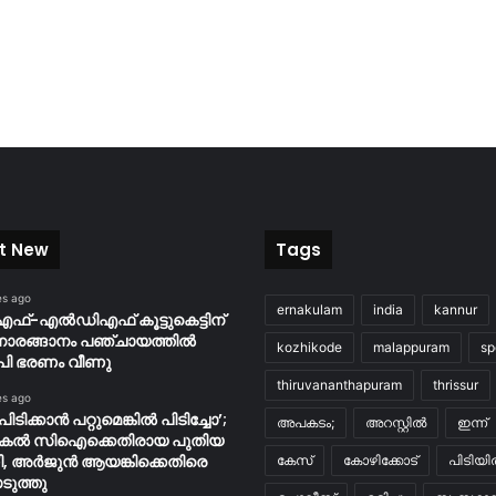
t New
Tags
es ago
ernakulam
india
kannur
ഫ്-എൽഡിഎഫ് കൂട്ടുകെട്ടിന്
നാരങ്ങാനം പഞ്ചായത്തില്‍
kozhikode
malappuram
sp
ി ഭരണം വീണു
thiruvananthapuram
thrissur
es ago
ിടിക്കാൻ പറ്റുമെങ്കിൽ പിടിച്ചോ’;
അപകടം;
അറസ്റ്റിൽ
ഇന്ന്
ുകൽ സിഐക്കെതിരായ പുതിയ
, അർജുൻ ആയങ്കിക്കെതിരെ
കേസ്
കോഴിക്കോട്
പിടിയ
ുത്തു