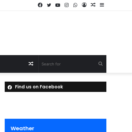
Facebook
Twitter
YouTube
Instagram
WhatsApp
Log
Random
Sidebar
In
Article
Random
Search
Article
for
Find us on Facebook
Weather