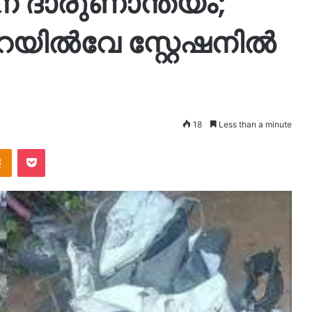
ന് ദാരുണാന്ത്യം;
യിൽവേ സ്റ്റേഷനിൽ
18
Less than a minute
takte
Odnoklassniki
Pocket