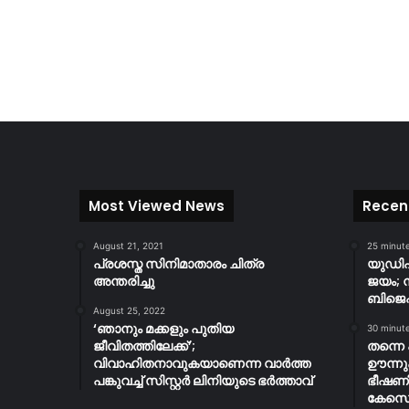
Most Viewed News
Recen
August 21, 2021
25 minut
പ്രശസ്ത സിനിമാതാരം ചിത്ര
യുഡിഎ
അന്തരിച്ചു
ജയം; 
ബിജെപ
August 25, 2022
‘ഞാനും മക്കളും പുതിയ
30 minut
ജീവിതത്തിലേക്ക്’;
തന്നെ പ
വിവാഹിതനാവുകയാണെന്ന വാർത്ത
ഊന്ന
പങ്കുവച്ച് സിസ്റ്റർ ലിനിയുടെ ഭർത്താവ്
ഭീഷണി
കേസെട