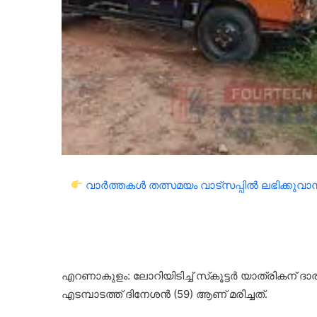
വാർത്തകൾ തത്സമയം വാട്സപ്പിൽ ലഭിക്കുവാൻ 
എറണാകുളം: ലോറിയിടിച്ച് സ്‌കൂട്ടർ യാത്രികന് ദാ
എടമ്പാടത്ത് ദിനേശൻ (59) ആണ് മരിച്ചത്.