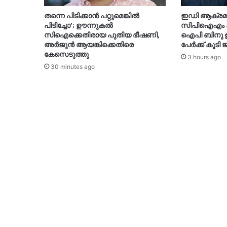
തന്നെ പിടിക്കാൻ പറ്റുമെങ്കിൽ
ഇഡി ആക്രമ
പിടിച്ചോ’; ഊന്നുകൽ
സിപിഐഎം പ
സിഐക്കെതിരായ പുതിയ ഭീഷണി,
ഐപി ബിനു ഉ
അർജുൻ ആയങ്കിക്കെതിരെ
പേർക്ക് കൂടി 
കേസെടുത്തു
3 hours ago
30 minutes ago