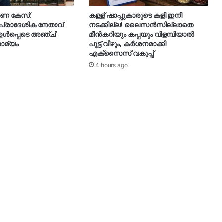
ണ കേസ്:
കള്ള് ഷാപ്പുകാരുടെ കളി ഇനി
്രാദേശിക നേതാവ്
നടക്കില്ല! ലൈസൻസില്ലാതെ
ൾപ്പെടെ അഞ്ച്
മീൻകറിയും കപ്പയും വിളമ്പിയാൽ
ജാമ്യം
പൂട്ട് വീഴും, കര്‍ശനമാക്കി
എക്‌സൈസ് വകുപ്പ്
4 hours ago