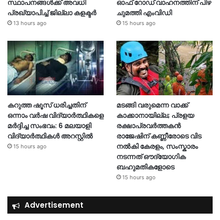
സ്ഥാപനങ്ങള്‍ക്ക് അവധി
ഓഫ് റോഡ് വാഹനത്തിന് പിഴ
പ്രഖ്യാപിച്ച് ജില്ലാ കളക്ടർ
ചുമത്തി എംവിഡി
13 hours ago
15 hours ago
കറുത്ത ഷൂസ് ധരിച്ചതിന്
മടങ്ങി വരുമെന്ന വാക്ക്
ഒന്നാം വർഷ വിദ്യാർത്ഥികളെ
കാക്കാനായില്ല; പ്രളയ
മർദ്ദിച്ച സംഭവം: 6 മലയാളി
രക്ഷാപ്രവർത്തകൻ
വിദ്യാർത്ഥികൾ അറസ്റ്റിൽ
രാജേഷിന് കണ്ണീരോടെ വിട
നൽകി കേരളം, സംസ്കാരം
15 hours ago
നടന്നത് ഔദ്യോ​ഗിക
ബഹുമതികളോടെ
15 hours ago
Advertisement