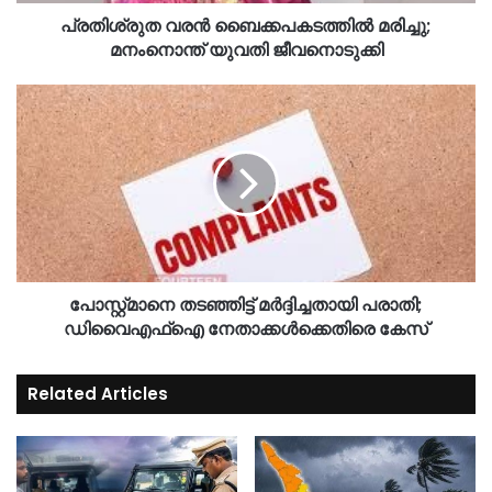
പ്രതിശ്രുത വരൻ ബൈക്കപകടത്തിൽ മരിച്ചു;
മനംനൊന്ത് യുവതി ജീവനൊടുക്കി
പോസ്റ്റ്മാനെ തടഞ്ഞിട്ട് മർദ്ദിച്ചതായി പരാതി;
ഡിവൈഎഫ്ഐ നേതാക്കൾക്കെതിരെ കേസ്
Related Articles