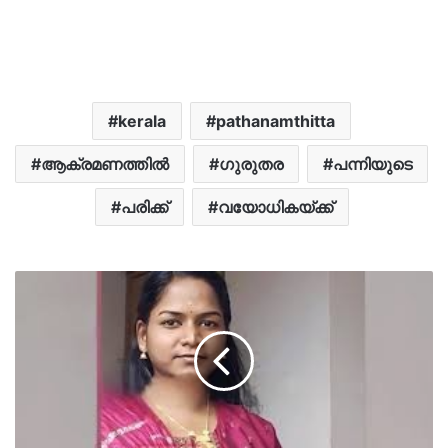
kerala
pathanamthitta
ആക്രമണത്തിൽ
​ഗുരുതര
പന്നിയുടെ
പരിക്ക്
വയോധികയ്ക്ക്