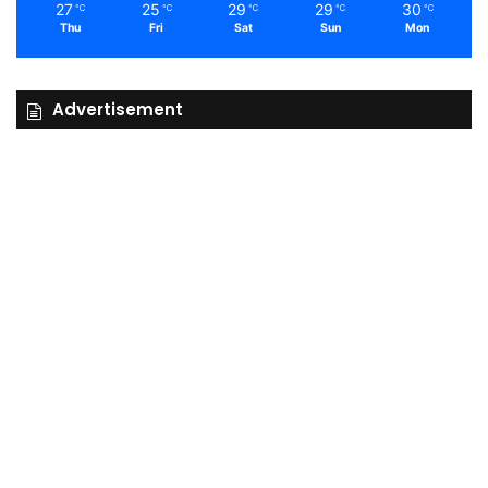
27
25
29
29
30
℃
℃
℃
℃
℃
Thu
Fri
Sat
Sun
Mon
Advertisement