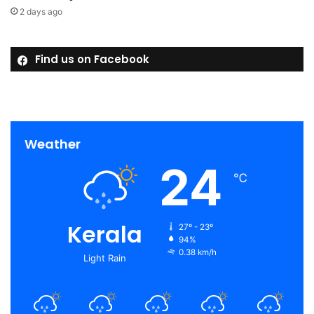
2 days ago
Find us on Facebook
Weather
24
℃
Kerala
27º - 23º
94%
0.38 km/h
Light Rain