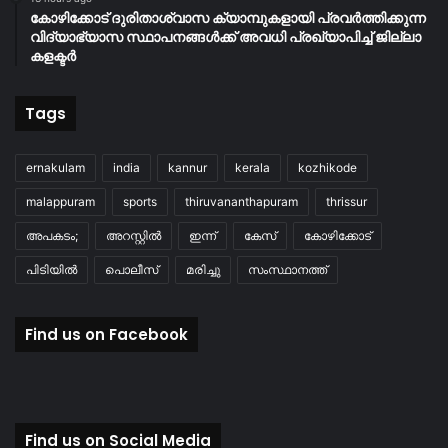
കോഴിക്കോട് ദുരിതാശ്വാസ ക്യാമ്പുകളായി പ്രവര്‍ത്തിക്കുന്ന
വിദ്യാഭ്യാസ സ്ഥാപനങ്ങള്‍ക്ക് അവധി പ്രഖ്യാപിച്ച് ജില്ലാ
കളക്ടർ
Tags
ernakulam
india
kannur
kerala
kozhikode
malappuram
sports
thiruvananthapuram
thrissur
അപകടം;
അറസ്റ്റിൽ
ഇന്ന്
കേസ്
കോഴിക്കോട്
പിടിയിൽ
പൊലീസ്
മരിച്ചു
സംസ്ഥാനത്ത്
Find us on Facebook
Find us on Social Media