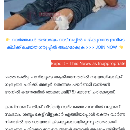
വാർത്തകൾ തത്സമയം വാട്സപ്പിൽ ലഭിക്കുവാൻ ഇവിടെ
ക്ലിക്ക് ചെയ്ത് ഗ്രൂപ്പിൽ അംഗമാകുക >>> JOIN NOW
Report - This News as Inappropriate
പത്തനംതിട്ട: പന്നിയുടെ ആക്രമണത്തിൽ വയോധികയ്ക്ക്
ഗുരുതര പരിക്ക്. അടൂർ തെങ്ങമം പൗർണമി ജങ്ഷൻ
അനിൽ ഭവനത്തിൽ താമരാക്ഷി(75) ക്കാണ് പരിക്കേറ്റത്.
കാലിനാണ് പരിക്ക്. വീടിന്റെ സമീപത്തെ പറമ്പിൽ വച്ചാണ്
സംഭവം. ശബ്ദം കേട്ട് വീട്ടുകാർ എത്തിയപ്പോൾ രക്തം വാർന്ന
നിലയിൽ അവശയായി കിടക്കുകയായിരുന്നു താമരാക്ഷി.
ഗുരുതര പരിക്കേറ്റ ഇവരെ അടൂർ ജനറൽ ആശുപത്രിയിൽ