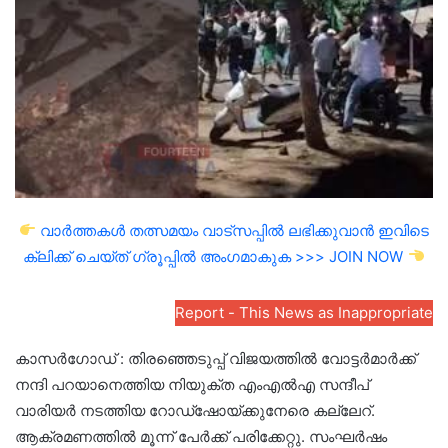
email
വാർത്തകൾ തത്സമയം വാട്സപ്പിൽ ലഭിക്കുവാൻ ഇവിടെ
ക്ലിക്ക് ചെയ്ത് ഗ്രൂപ്പിൽ അംഗമാകുക >>> JOIN NOW
Report - This News as Inappropriate
കാസർഗോഡ് : തിരഞ്ഞെടുപ്പ് വിജയത്തിൽ വോട്ടർമാർക്ക്
നന്ദി പറയാനെത്തിയ നിയുക്ത എംഎൽഎ സന്ദീപ്
വാരിയർ നടത്തിയ റോഡ്ഷോയ്ക്കുനേരെ കല്ലേറ്.
ആക്രമണത്തിൽ മൂന്ന് പേർക്ക് പരിക്കേറ്റു. സംഘർഷം