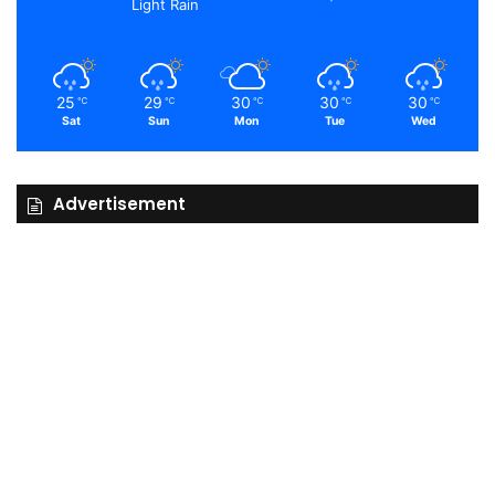
Light Rain
25
29
30
30
30
℃
℃
℃
℃
℃
Sat
Sun
Mon
Tue
Wed
Advertisement