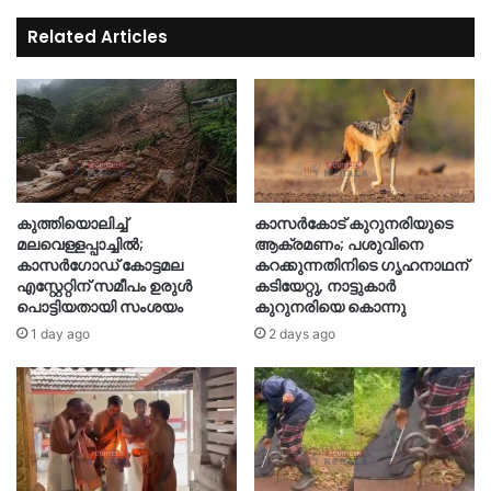
Related Articles
കുത്തിയൊലിച്ച്
കാസർകോട് കുറുനരിയുടെ
മലവെള്ളപ്പാച്ചിൽ;
ആക്രമണം; പശുവിനെ
കാസർഗോഡ് കോട്ടമല
കറക്കുന്നതിനിടെ ഗൃഹനാഥന്
എസ്റ്റേറ്റിന് സമീപം ഉരുൾ
കടിയേറ്റു, നാട്ടുകാർ
പൊട്ടിയതായി സംശയം
കുറുനരിയെ കൊന്നു
1 day ago
2 days ago