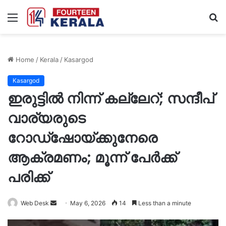
Menu
S
fo
Home
/
Kerala
/
Kasargod
Kasargod
ഇരുട്ടിൽ നിന്ന് കല്ലേറ്; സന്ദീപ്
വാര്യരുടെ
റോഡ്ഷോയ്ക്കുനേരെ
ആക്രമണം; മൂന്ന് പേർക്ക്
പരിക്ക്
Send
Web Desk
May 6, 2026
14
Less than a minute
an