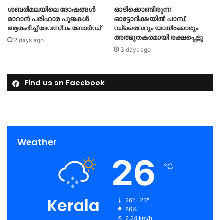
ശബരിമലയിലെ ദോഷങ്ങള്‍
ഓടിക്കൊണ്ടിരുന്ന
മാറാൻ പരിഹാര പൂജകൾ
ഓട്ടോറിക്ഷയിൽ പാമ്പ്;
ആരംഭിച്ച് ദേവസ്വം ബോർഡ്
ഡ്രൈവറും യാത്രക്കാരും
അത്ഭുതകരമായി രക്ഷപ്പെട്ടു
2 days ago
3 days ago
Find us on Facebook
Weather
26
℃
Kerala
26º - 23º
86%
2.24 km/h