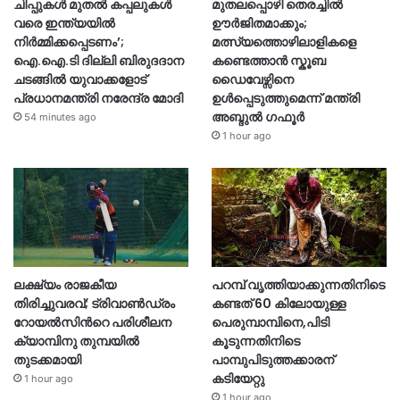
ചിപ്പുകൾ മുതൽ കപ്പലുകൾ
മുതലപ്പൊഴി തെരച്ചിൽ
വരെ ഇന്ത്യയിൽ
ഊർജിതമാക്കും;
നിർമ്മിക്കപ്പെടണം’;
മത്സ്യത്തൊഴിലാളികളെ
ഐ.ഐ.ടി ദില്ലി ബിരുദദാന
കണ്ടെത്താൻ സ്കൂബ
ചടങ്ങിൽ യുവാക്കളോട്
ഡൈവേഴ്സിനെ
പ്രധാനമന്ത്രി നരേന്ദ്ര മോദി
ഉൾപ്പെടുത്തുമെന്ന് മന്ത്രി
അബ്ദുൽ ഗഫൂർ
54 minutes ago
1 hour ago
ലക്ഷ്യം രാജകീയ
പറമ്പ് വൃത്തിയാക്കുന്നതിനിടെ
തിരിച്ചുവരവ്; ട്രിവാൺഡ്രം
കണ്ടത് 60 കിലോയുള്ള
റോയൽസിന്‍റെ പരിശീലന
പെരുമ്പാമ്പിനെ,പിടി
ക്യാമ്പിനു തുമ്പയില്‍
കൂടുന്നതിനിടെ
തുടക്കമായി
പാമ്പുപിടുത്തക്കാരന്
കടിയേറ്റു
1 hour ago
1 hour ago