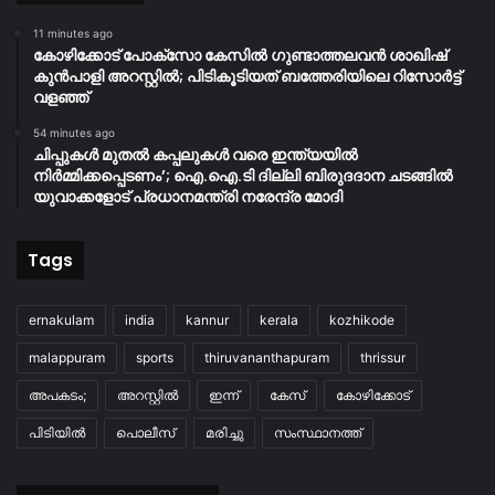
11 minutes ago
കോഴിക്കോട് പോക്സോ കേസിൽ ഗുണ്ടാത്തലവൻ ശാഖിഷ്
കുൻപാളി അറസ്റ്റിൽ; പിടികൂടിയത് ബത്തേരിയിലെ റിസോർട്ട്
വളഞ്ഞ്
54 minutes ago
ചിപ്പുകൾ മുതൽ കപ്പലുകൾ വരെ ഇന്ത്യയിൽ
നിർമ്മിക്കപ്പെടണം’; ഐ.ഐ.ടി ദില്ലി ബിരുദദാന ചടങ്ങിൽ
യുവാക്കളോട് പ്രധാനമന്ത്രി നരേന്ദ്ര മോദി
Tags
ernakulam
india
kannur
kerala
kozhikode
malappuram
sports
thiruvananthapuram
thrissur
അപകടം;
അറസ്റ്റിൽ
ഇന്ന്
കേസ്
കോഴിക്കോട്
പിടിയിൽ
പൊലീസ്
മരിച്ചു
സംസ്ഥാനത്ത്