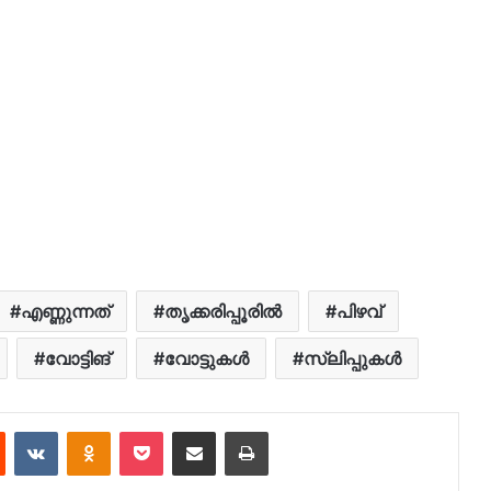
എണ്ണുന്നത്
തൃക്കരിപ്പൂരിൽ
പിഴവ്
വോട്ടിങ്
വോട്ടുകൾ
സ്ലിപ്പുകൾ
est
Reddit
VKontakte
Odnoklassniki
Pocket
Share via Email
Print