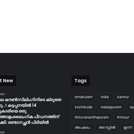
t New
Tags
 ago
ernakulam
india
kannur
ിലെ കൗൺസിലിംഗിനിടെ ക്രൂരത
…! കട്ടപ്പനയിൽ 14
kozhikode
malappuram
sp
ുകാരിയെ ഒരു
്തോളംലൈംഗിക പീഡനത്തിന്
thiruvananthapuram
thrissur
കി; രണ്ടാനച്ഛൻ പിടിയിൽ
അപകടം;
അറസ്റ്റിൽ
ഇന്ന്
 ago