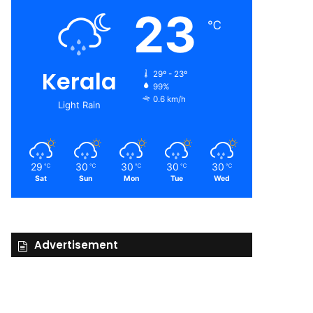
23
℃
Kerala
29º - 23º
99%
0.6 km/h
Light Rain
29
30
30
30
30
℃
℃
℃
℃
℃
Sat
Sun
Mon
Tue
Wed
Advertisement