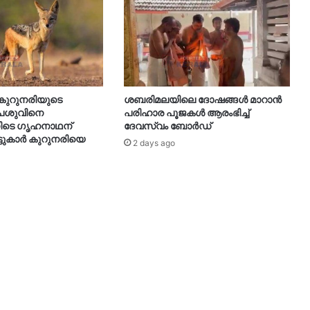
ുറുനരിയുടെ
ശബരിമലയിലെ ദോഷങ്ങള്‍ മാറാൻ
പശുവിനെ
പരിഹാര പൂജകൾ ആരംഭിച്ച്
നിടെ ഗൃഹനാഥന്
ദേവസ്വം ബോർഡ്
ാട്ടുകാർ കുറുനരിയെ
2 days ago