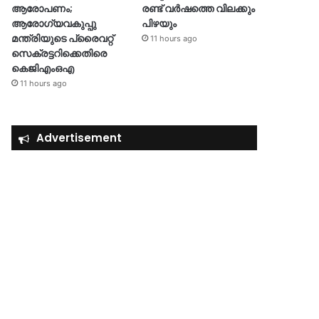
ആരോപണം;
രണ്ട് വർഷത്തെ വിലക്കും
ആരോഗ്യവകുപ്പു
പിഴയും
മന്ത്രിയുടെ പ്രൈവറ്റ്
11 hours ago
സെക്രട്ടറിക്കെതിരെ
കെജിഎംഒഎ
11 hours ago
Advertisement