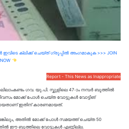
ഇവിടെ ക്ലിക്ക് ചെയ്ത് ഗ്രൂപ്പിൽ അംഗമാകുക >>> JOIN
NOW
Report - This News as Inappropriate
ാലിലാംകണ്ടം ഗവ. യു.പി. സ്കൂളിലെ 47-ാം നമ്പർ ബൂത്തിൽ
 ദിവസം മോക്ക് പോൾ ചെയ്ത വോട്ടുകൾ വോട്ടിങ്
്ടുപോയതാണ് ഇതിന് കാരണമായത്.
്ടെങ്കിലും, അതിൽ മോക്ക് പോൾ സമയത്ത് ചെയ്ത 50
ടത്തിൽ ഈ ബൂത്തിലെ വോട്ടുകൾ എണ്ണില്ല.