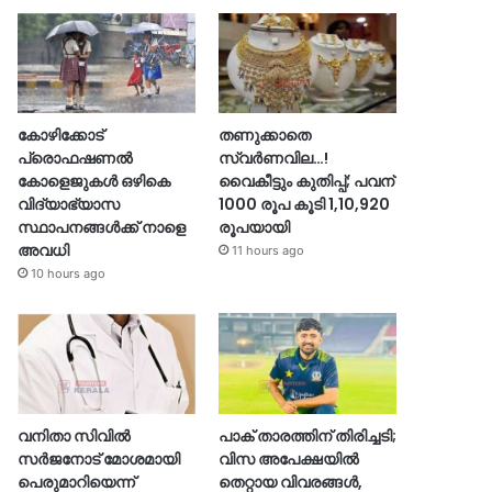
കോഴിക്കോട്
തണുക്കാതെ
പ്രൊഫഷണൽ
സ്വർണവില…!
കോളെജുകൾ ഒഴികെ
വൈകീട്ടും കുതിപ്പ്; പവന്
വിദ്യാഭ്യാസ
1000 രൂപ കൂടി 1,10,920
സ്ഥാപനങ്ങൾക്ക് നാളെ
രൂപയായി
അവധി
11 hours ago
10 hours ago
വനിതാ സിവിൽ
പാക് താരത്തിന് തിരിച്ചടി;
സർജനോട് മോശമായി
വിസ അപേക്ഷയിൽ
പെരുമാറിയെന്ന്
തെറ്റായ വിവരങ്ങൾ,