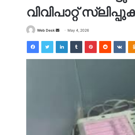
വിവിപാറ്റ് സ്ലിപ്പ
Send
Web Desk
May 4, 2026
an
Facebook
Twitter
LinkedIn
Tumblr
Pinterest
Reddit
VKon
email