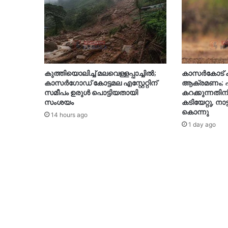
കുത്തിയൊലിച്ച് മലവെള്ളപ്പാച്ചിൽ;
കാസർകോട് ക
കാസർഗോഡ് കോട്ടമല എസ്റ്റേറ്റിന്
ആക്രമണം; 
സമീപം ഉരുൾ പൊട്ടിയതായി
കറക്കുന്നതി
സംശയം
കടിയേറ്റു, ന
കൊന്നു
14 hours ago
1 day ago