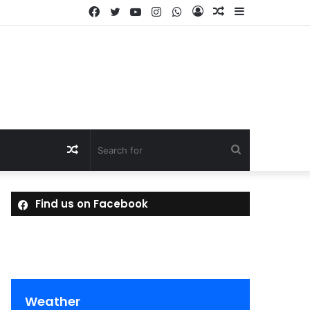
Facebook
Twitter
YouTube
Instagram
WhatsApp
Log
Random
Sidebar
In
Article
Random
Search
Article
for
Find us on Facebook
Weather