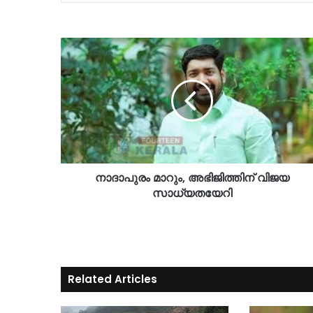
നാദാപുരം മാറും, അഭിജിത്തിന് വിജയ
സാധ്യതയേറി
Related Articles