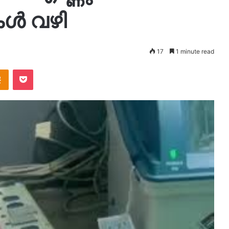
ുകൾ വഴി
17
1 minute read
takte
Odnoklassniki
Pocket