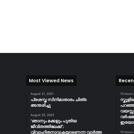
Most Viewed News
Recen
August 21, 2021
10 hours
പ്രശസ്ത സിനിമാതാരം ചിത്ര
സ്കൂള
അന്തരിച്ചു
പറഞ്ഞു
വയസ്സ
August 25, 2022
വർഷത
‘ഞാനും മക്കളും പുതിയ
ഇരയാക്
ജീവിതത്തിലേക്ക്’;
വിവാഹിതനാവുകയാണെന്ന വാർത്ത
10 hours