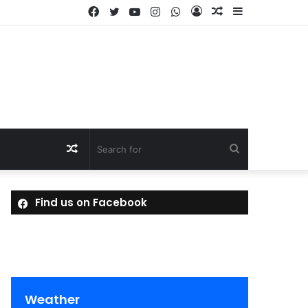
Facebook
Twitter
YouTube
Instagram
WhatsApp
Log
Random
Sidebar
In
Article
Random
Search
Article
for
Find us on Facebook
Weather