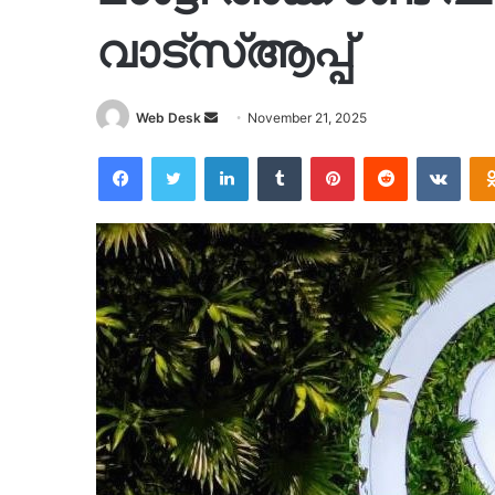
വാട്സ്ആപ്പ്
Send
Web Desk
November 21, 2025
an
Facebook
Twitter
LinkedIn
Tumblr
Pinterest
Reddit
VKon
email