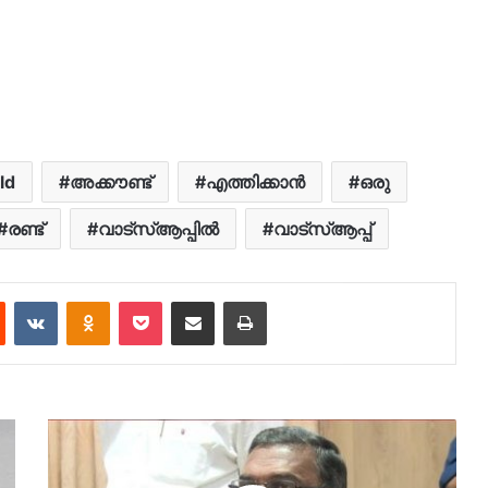
ld
അക്കൗണ്ട്
എത്തിക്കാൻ
ഒരു
രണ്ട്
വാട്സ്ആപ്പിൽ
വാട്സ്ആപ്പ്
est
Reddit
VKontakte
Odnoklassniki
Pocket
Share via Email
Print