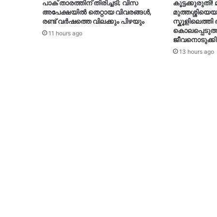
പാക് താരത്തിന് തിരിച്ചടി; വിസ
കൂട്ടക്കുരുതി!
അപേക്ഷയിൽ തെറ്റായ വിവരങ്ങൾ,
മുത്തശ്ശിയെയ
രണ്ട് വർഷത്തെ വിലക്കും പിഴയും
സ്കൂളിലെത്ത
കൊലപ്പെടുത്ത
11 hours ago
ജീവനൊടുക്കി
13 hours ago