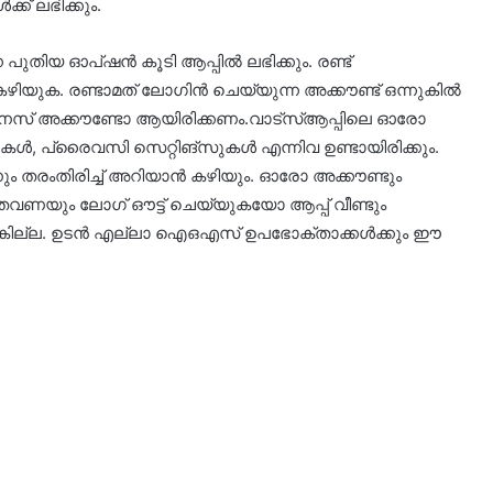
്ക് ലഭിക്കും.
ന പുതിയ ഓപ്ഷൻ കൂടി ആപ്പിൽ ലഭിക്കും. രണ്ട്
യുക. രണ്ടാമത് ലോഗിൻ ചെയ്യുന്ന അക്കൗണ്ട് ഒന്നുകിൽ
സിനസ് അക്കൗണ്ടോ ആയിരിക്കണം.വാട്‌സ്ആപ്പിലെ ഓരോ
പ്പുകൾ, പ്രൈവസി സെറ്റിങ്‌സുകൾ എന്നിവ ഉണ്ടായിരിക്കും.
ഷനും തരംതിരിച്ച് അറിയാൻ കഴിയും. ഓരോ അക്കൗണ്ടും
ണയും ലോഗ് ഔട്ട് ചെയ്യുകയോ ആപ്പ് വീണ്ടും
ാകില്ല. ഉടൻ എല്ലാ ഐഒഎസ് ഉപഭോക്താക്കൾക്കും ഈ