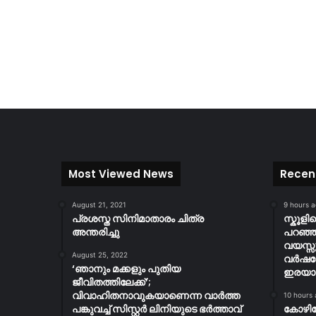
Most Viewed News
Recen
August 21, 2021
9 hours 
പ്രശസ്ത സിനിമാതാരം ചിത്ര
സ്കൂള
അന്തരിച്ചു
പറഞ്ഞു
വയസ്സ
August 25, 2022
വർഷത
‘ഞാനും മക്കളും പുതിയ
ഇരയാക്
ജീവിതത്തിലേക്ക്’;
വിവാഹിതനാവുകയാണെന്ന വാർത്ത
10 hours
പങ്കുവച്ച് സിസ്റ്റർ ലിനിയുടെ ഭർത്താവ്
കോഴി