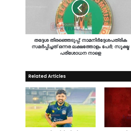
തദ്ദേശ തിരഞ്ഞെടുപ്പ്: നാമനിർദ്ദേശപത്രിക
സമർപ്പിച്ചത് ഒന്നര ലക്ഷത്തോളം പേർ; സൂക്ഷ്മ
പരിശോധന നാളെ
Related Articles