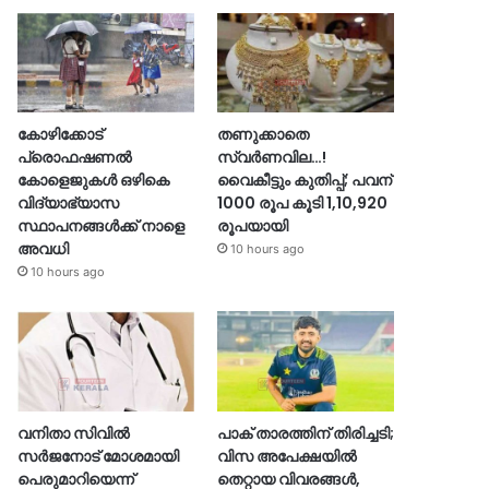
കോഴിക്കോട്
തണുക്കാതെ
പ്രൊഫഷണൽ
സ്വർണവില…!
കോളെജുകൾ ഒഴികെ
വൈകീട്ടും കുതിപ്പ്; പവന്
വിദ്യാഭ്യാസ
1000 രൂപ കൂടി 1,10,920
സ്ഥാപനങ്ങൾക്ക് നാളെ
രൂപയായി
അവധി
10 hours ago
10 hours ago
വനിതാ സിവിൽ
പാക് താരത്തിന് തിരിച്ചടി;
സർജനോട് മോശമായി
വിസ അപേക്ഷയിൽ
പെരുമാറിയെന്ന്
തെറ്റായ വിവരങ്ങൾ,