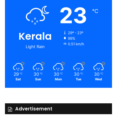
23
℃
Kerala
29º - 23º
99%
0.51 km/h
Light Rain
29
30
30
30
30
℃
℃
℃
℃
℃
Sat
Sun
Mon
Tue
Wed
Advertisement