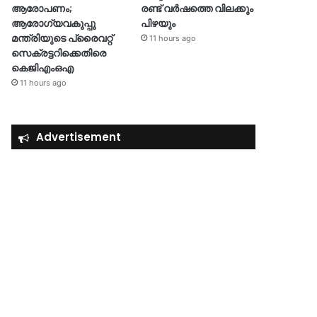
ആരോപണം;
രണ്ട് വർഷത്തെ വിലക്കും
ആരോഗ്യവകുപ്പു
പിഴയും
മന്ത്രിയുടെ പ്രൈവറ്റ്
11 hours ago
സെക്രട്ടറിക്കെതിരെ
കെജിഎംഒഎ
11 hours ago
Advertisement