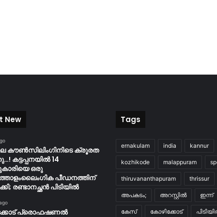
t New
Tags
ago
ernakulam
india
kannur
ിലെ കൗൺസിലിംഗിനിടെ ക്രൂരത
…! കട്ടപ്പനയിൽ 14
kozhikode
malappuram
sp
ുകാരിയെ ഒരു
്തോളംലൈംഗിക പീഡനത്തിന്
thiruvananthapuram
thrissur
കി; രണ്ടാനച്ഛൻ പിടിയിൽ
അപകടം;
അറസ്റ്റിൽ
ഇന്ന്
 ago
ക്കോട് പ്രൊഫഷണൽ
കേസ്
കോഴിക്കോട്
പിടിയ