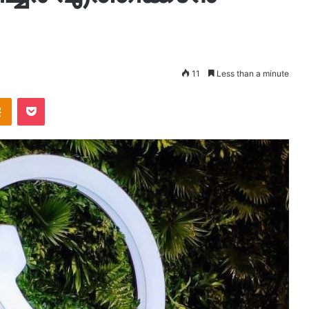
11
Less than a minute
takte
Odnoklassniki
Pocket