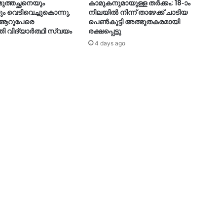
 മുത്തച്ഛനെയും
കാമുകനുമായുള്ള തർക്കം; 18-ാം
ും വെടിവെച്ചുകൊന്നു,
നിലയിൽ നിന്ന് താഴേക്ക് ചാടിയ
ി ആറുപേരെ
പെൺകുട്ടി അത്ഭുതകരമായി
ി വിദ്യാ‍ർത്ഥി സ്വയം
രക്ഷപ്പെട്ടു
4 days ago