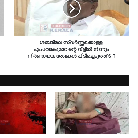
ശബരിമല സ്വർണ്ണക്കൊള്ള:
എ.പത്മകുമാറിന്റെ വീട്ടിൽ നിന്നും
നിർണായക രേഖകൾ പിടിച്ചെടുത്ത് SIT