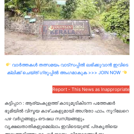
a
n
e
m
a
i
l
വാർത്തകൾ തത്സമയം വാട്സപ്പിൽ ലഭിക്കുവാൻ ഇവിടെ
ക്ലിക്ക് ചെയ്ത് ഗ്രൂപ്പിൽ അംഗമാകുക >>> JOIN NOW
Report - This News as Inappropriate
കട്ടിപ്പാറ : ആര്യംകുളത്ത് കാടുമൂടികിടന്ന പത്തേക്കർ
ഭൂമിയിൽ വിസ്മയ കാഴ്ചകളുമായി അഗ്രോ ഫാം. നൂറിലേറെ
പഴ വർഗ്ഗങ്ങളും ഔഷധ സസ്യങ്ങളും
വൃക്ഷലതാതികളുമെല്ലാം ഇവിടെയുണ്ട്. പ്രകൃതിയെ