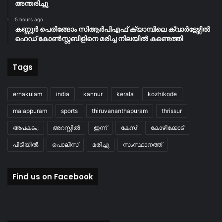
അന്തരിച്ചു
5 hours ago
കണ്ണൂർ പെരിങ്ങോം സിആർപിഎഫ് ക്യാമ്പിലെ ക്വാർട്ടേഴ്സിൽ
ഹെഡ് കോൺസ്റ്റബിളിനെ മരിച്ച നിലയിൽ കണ്ടെത്തി
Tags
ernakulam
india
kannur
kerala
kozhikode
malappuram
sports
thiruvananthapuram
thrissur
അപകടം;
അറസ്റ്റിൽ
ഇന്ന്
കേസ്
കോഴിക്കോട്
പിടിയിൽ
പൊലീസ്
മരിച്ചു
സംസ്ഥാനത്ത്
Find us on Facebook