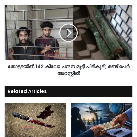
തോട്ടടയിൽ 142 കിലോ ചന്ദന മുട്ടി പിടികൂടി; രണ്ട് പേർ
അറസ്റ്റിൽ
Related Articles