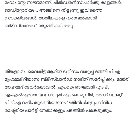
ഹോം സ്റ്റേ സജ്ജമാണ്. ചിൽഡ്രൻസ് പാർക്ക്, കുളങ്ങൾ,
ഓഡിറ്റോറിയം… അങ്ങിനെ നീളുന്നു ഇവിടത്തെ
സൗകര്യങ്ങൾ. അതിഥികളെ വരവേൽക്കാൻ
ബ്രീസ്‌ലാൻഡ് ഒരുങ്ങി കഴിഞ്ഞു.
തിങ്കളാഴ്ച വൈകിട്ട് ആറിന് ടൂറിസം വകുപ്പ് മന്ത്രി പി.എ
മുഹമ്മദ് റിയാസ് ബ്രീസ്‌ലാൻഡ് നാടിന് സമർപ്പിക്കും. മന്ത്രി
അഹമ്മദ് ദേവർകോവിൽ, എം.കെ രാഘവൻ എംപി,
എംഎൽഎമാരായ ഡോക്ടർ എം.കെ മുനീർ, അഡ്വക്കേറ്റ്
പി.ടി.എ റഹീം തുടങ്ങിയ ജനപ്രതിനിധികളും വിവിധ
രാഷ്ട്രീയ പാർട്ടി നേതാക്കളും ചടങ്ങിൽ പങ്കെടുക്കും.