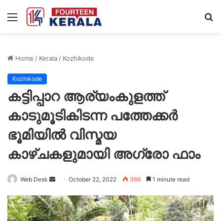
Menu
S
fo
Home
/
Kerala
/
Kozhikode
Kozhikode
കട്ടിപ്പാറ ആര്യംകുളത്ത്
കാടുമൂടികിടന്ന പത്തേക്കർ
ഭൂമിയിൽ വിസ്മയ
കാഴ്ചകളുമായി അഗ്രോ ഫാം
Web Desk
S
October 22, 2022
389
1 minute read
e
n
d