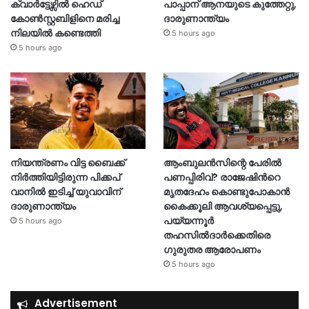
ക്വാർട്ടേഴ്സിൽ ഹെഡ്
പാപ്പാന് ആനയുടെ കുത്തേറ്റു,
കോൺസ്റ്റബിളിനെ മരിച്ച
ദാരുണാന്ത്യം
നിലയിൽ കണ്ടെത്തി
5 hours ago
5 hours ago
നിയന്ത്രണം വിട്ട ബൈക്ക്
ആംബുലൻസിന്റെ പേരിൽ
നിർത്തിയിട്ടിരുന്ന പിക്കപ്
പണപ്പിരിവ്? രാജേഷിന്‍റെ
വാനിൽ ഇടിച്ച് യുവാവിന്
മൃതദേഹം കൊണ്ടുപോകാൻ
ദാരുണാന്ത്യം
കൈക്കൂലി ആവശ്യപ്പെട്ടു,
പയ്യന്നൂർ
5 hours ago
തഹസിൽദാർക്കെതിരെ
ഗുരുതര ആരോപണം
5 hours ago
Advertisement