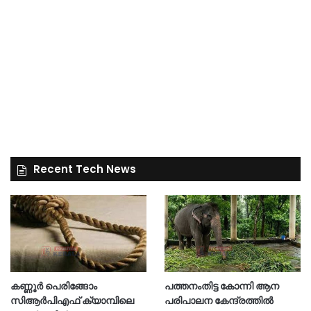
Recent Tech News
കണ്ണൂർ പെരിങ്ങോം
പത്തനംതിട്ട കോന്നി ആന
സിആർപിഎഫ് ക്യാമ്പിലെ
പരിപാലന കേന്ദ്രത്തിൽ