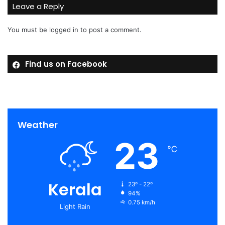
Leave a Reply
You must be
logged in
to post a comment.
Find us on Facebook
Weather
23
℃
Kerala
23º - 22º
94%
0.75 km/h
Light Rain