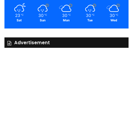
23
30
30
30
30
℃
℃
℃
℃
℃
Sat
Sun
Mon
Tue
Wed
Advertisement