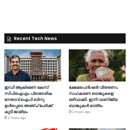
Recent Tech News
ഇഡി ആക്രമണ കേസ്:
ക്ഷേമപെൻഷൻ വിതരണം:
സിപിഐഎം പ്രാദേശിക
സഹകരണ ബാങ്കുകളെ
നേതാവ് ഐപി ബിനു
ഒഴിവാക്കി; ഇനി വാണിജ്യ
ഉൾപ്പെടെ അഞ്ച് പേർക്ക്
ബാങ്കുകൾ മാത്രം
കൂടി ജാമ്യം
2 hours ago
2 hours ago