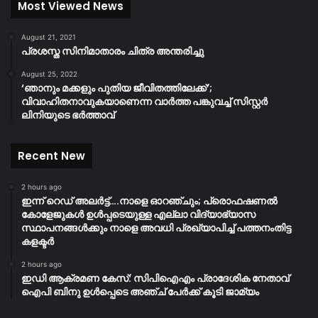
Most Viewed News
August 21, 2021
പ്രശസ്ത സിനിമാതാരം ചിത്ര അന്തരിച്ചു
August 25, 2022
‘ഞാനും മക്കളും പുതിയ ജീവിതത്തിലേക്ക്’;
വിവാഹിതനാവുകയാണെന്ന വാർത്ത പങ്കുവച്ച് സിസ്റ്റർ
ലിനിയുടെ ഭർത്താവ്
Recent New
2 hours ago
ഇന്ന് റെഡ് അലർട്ട്….നാളെ ഓറഞ്ചും; പ്രൊഫഷണൽ
കോളേജുകൾ ഉൾപ്പടെയുള്ള എല്ലാ വിദ്യാഭ്യാസ
സ്ഥാപനങ്ങൾക്കും നാളെ അവധി പ്രഖ്യാപിച്ച് പത്തനംതിട്ട
കളക്ടർ
2 hours ago
ഇഡി ആക്രമണ കേസ്: സിപിഐഎം പ്രാദേശിക നേതാവ്
ഐപി ബിനു ഉൾപ്പെടെ അഞ്ച് പേർക്ക് കൂടി ജാമ്യം