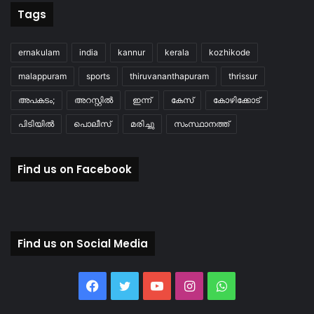
Tags
ernakulam
india
kannur
kerala
kozhikode
malappuram
sports
thiruvananthapuram
thrissur
അപകടം;
അറസ്റ്റിൽ
ഇന്ന്
കേസ്
കോഴിക്കോട്
പിടിയിൽ
പൊലീസ്
മരിച്ചു
സംസ്ഥാനത്ത്
Find us on Facebook
Find us on Social Media
Facebook
Twitter
YouTube
Instagram
WhatsApp