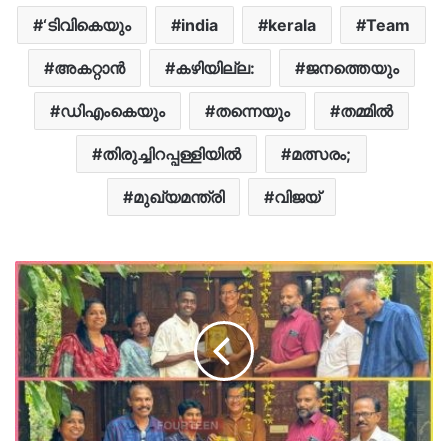
‘ടിവികെയും
india
kerala
Team
അകറ്റാൻ
കഴിയില്ല:
ജനത്തെയും
ഡിഎംകെയും
തന്നെയും
തമ്മിൽ
തിരുച്ചിറപ്പള്ളിയിൽ
മത്സരം;
മുഖ്യമന്ത്രി
വിജയ്