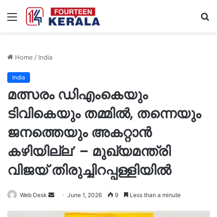
Menu
S
fo
Home
/
India
India
മത്സരം ഡിഎംകെയും
ടിവികെയും തമ്മിൽ, തന്നെയും
ജനത്തെയും അകറ്റാൻ
കഴിയില്ല’ – മുഖ്യമന്ത്രി
വിജയ് തിരുച്ചിറപ്പള്ളിയിൽ
Send
Web Desk
June 1, 2026
9
Less than a minute
an