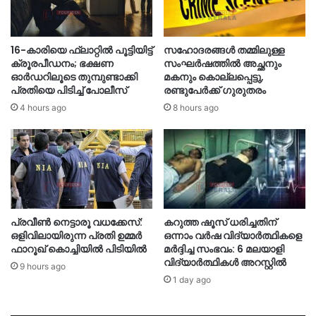
16-കാരിയെ ഫ്ലാറ്റിൽ പൂട്ടിയിട്ട്
സഹോദരങ്ങൾ തമ്മിലുള്ള
ക്രൂരപീഡനം; ഭക്ഷണ
സംഘർഷത്തിൽ അച്ഛനും
ഓർഡറിലൂടെ തുമ്പുണ്ടാക്കി
മകനും കൊല്ലപ്പെട്ടു,
പ്രതിയെ പിടിച്ച് പോലീസ്
രണ്ടുപേർക്ക് ഗുരുതരം
4 hours ago
8 hours ago
പ്രവീൺ നെട്ടാരൂ വധക്കേസ്:
കറുത്ത ഷൂസ് ധരിച്ചതിന്
ഒളിവിലായിരുന്ന പ്രതി ഉമ്മർ
ഒന്നാം വർഷ വിദ്യാർത്ഥികളെ
ഫാറൂഖ് കൊച്ചിയിൽ പിടിയിൽ
മർദ്ദിച്ച സംഭവം: 6 മലയാളി
വിദ്യാർത്ഥികൾ അറസ്റ്റിൽ
9 hours ago
1 day ago