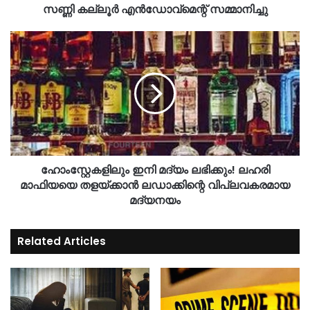
സണ്ണി കല്ലൂർ എൻഡോവ്മെന്റ് സമ്മാനിച്ചു
ഹോംസ്റ്റേകളിലും ഇനി മദ്യം ലഭിക്കും! ലഹരി
മാഫിയയെ തളയ്ക്കാൻ ലഡാക്കിന്റെ വിപ്ലവകരമായ
മദ്യനയം
Related Articles