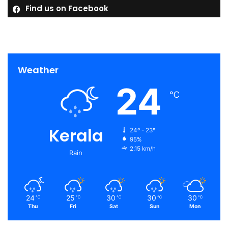
Find us on Facebook
Weather
24
℃
Kerala
24º - 23º
95%
2.15 km/h
Rain
24
25
30
30
30
℃
℃
℃
℃
℃
Thu
Fri
Sat
Sun
Mon