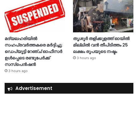
മദ്യലഹരിയിൽ
തൃശൂര്‍ തളിക്കുളത്ത് ഓയില്‍
സഹപ്രവർത്തകരെ മർദ്ദിച്ചു;
മില്ലില്‍ വൻ തീപിടിത്തം 25
ഡെപ്യൂട്ടി റേഞ്ച് ഓഫീസർ
ലക്ഷം രൂപയുടെ നഷ്ടം
ഉൾപ്പെടെ രണ്ടുപേർക്ക്
3 hours ago
സസ്‌പെൻഷൻ
3 hours ago
Advertisement