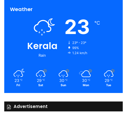
Weather
23
℃
Kerala
23º - 23º
99%
1.24 km/h
Rain
23
29
30
30
29
℃
℃
℃
℃
℃
Fri
Sat
Sun
Mon
Tue
Advertisement