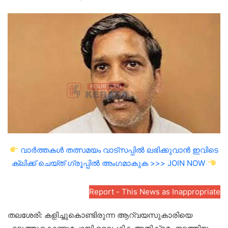
an
email
വാർത്തകൾ തത്സമയം വാട്സപ്പിൽ ലഭിക്കുവാൻ ഇവിടെ
ക്ലിക്ക് ചെയ്ത് ഗ്രൂപ്പിൽ അംഗമാകുക >>> JOIN NOW
Report - This News as Inappropriate
തലശേരി: കളിച്ചുകൊണ്ടിരുന്ന ആറ്‌വയസുകാരിയെ