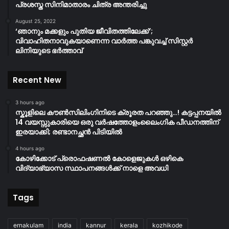
പ്രശസ്ത സിനിമാതാരം ചിത്ര അന്തരിച്ചു
August 25, 2022
‘ഞാനും മക്കളും പുതിയ ജീവിതത്തിലേക്ക്’;
വിവാഹിതനാവുകയാണെന്ന വാർത്ത പങ്കുവച്ച് സിസ്റ്റർ
ലിനിയുടെ ഭർത്താവ്
Recent New
3 hours ago
സ്കൂളിലെ കൗൺസിലിംഗിനിടെ ക്രൂരത പറഞ്ഞു…! കട്ടപ്പനയിൽ
14 വയസ്സുകാരിയെ ഒരു വർഷത്തോളംലൈംഗിക പീഡനത്തിന്
ഇരയാക്കി; രണ്ടാനച്ഛൻ പിടിയിൽ
4 hours ago
കോഴിക്കോട് പ്രൊഫഷണൽ കോളെജുകൾ ഒഴികെ
വിദ്യാഭ്യാസ സ്ഥാപനങ്ങൾക്ക് നാളെ അവധി
Tags
ernakulam
india
kannur
kerala
kozhikode