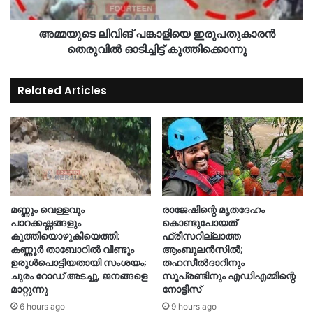
അമ്മയുടെ ലിവിങ് പങ്കാളിയെ ഇരുപതുകാരൻ
തെരുവിൽ ഓടിച്ചിട്ട് കുത്തിക്കൊന്നു
Related Articles
മണ്ണും വെള്ളവും
രാജേഷിന്റെ മൃതദേഹം
പാറക്കഷ്ണങ്ങളും
കൊണ്ടുപോയത്
കുത്തിയൊഴുകിയെത്തി;
ഫ്രീസറില്ലാത്ത
കണ്ണൂർ താബോറിൽ വീണ്ടും
ആംബുലൻസിൽ;
ഉരുൾപൊട്ടിയതായി സംശയം;
തഹസീൽദാറിനും
ചുരം റോഡ് അടച്ചു, ജനങ്ങളെ
സൂപ്രണ്ടിനും എഡിഎമ്മിന്റെ
മാറ്റുന്നു
നോട്ടീസ്
6 hours ago
9 hours ago