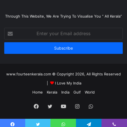
Through This Website, We Are Trying To Visualise You “ All Kerala”
Enter
your
Email
address
www.fourteenkerala.com © Copyright 2026, All Rights Reserved
|
I Love My India
Home
Kerala
India
Gulf
World
Facebook
Twitter
YouTube
Instagram
WhatsApp