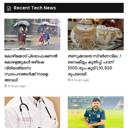
Recent Tech News
കോഴിക്കോട് പ്രൊഫഷണൽ
തണുക്കാതെ സ്വർണവില…!
കോളെജുകൾ ഒഴികെ
വൈകീട്ടും കുതിപ്പ്; പവന്
വിദ്യാഭ്യാസ
1000 രൂപ കൂടി 1,10,920
സ്ഥാപനങ്ങൾക്ക് നാളെ
രൂപയായി
അവധി
4 hours ago
4 hours ago