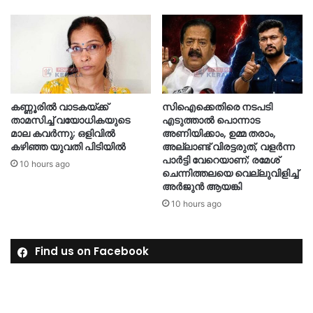
കണ്ണൂരിൽ വാടകയ്ക്ക്
സിഐക്കെതിരെ നടപടി
താമസിച്ച് വയോധികയുടെ
എടുത്താൽ പൊന്നാട
മാല കവർന്നു; ഒളിവിൽ
അണിയിക്കാം, ഉമ്മ തരാം,
കഴിഞ്ഞ യുവതി പിടിയിൽ
അല്ലാണ്ട് വിരട്ടരുത്, വളർന്ന
പാർട്ടി വേറെയാണ്; രമേശ്
10 hours ago
ചെന്നിത്തലയെ വെല്ലുവിളിച്ച്
അർജുൻ ആയങ്കി
10 hours ago
Find us on Facebook