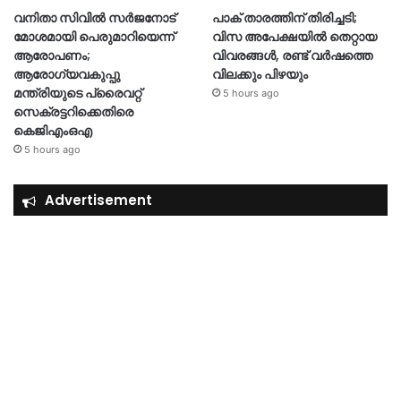
വനിതാ സിവിൽ സർജനോട്
പാക് താരത്തിന് തിരിച്ചടി;
മോശമായി പെരുമാറിയെന്ന്
വിസ അപേക്ഷയിൽ തെറ്റായ
ആരോപണം;
വിവരങ്ങൾ, രണ്ട് വർഷത്തെ
ആരോഗ്യവകുപ്പു
വിലക്കും പിഴയും
മന്ത്രിയുടെ പ്രൈവറ്റ്
5 hours ago
സെക്രട്ടറിക്കെതിരെ
കെജിഎംഒഎ
5 hours ago
Advertisement