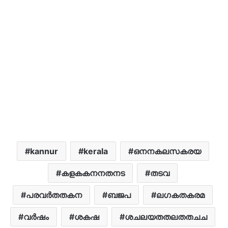
kannur
kerala
ഒനനകലസകരയ
കളകകനനതനട
തടവ
പരവർതതകന
ബജപ
ലഗകതകരമ
വർഷം
ശകഷ
ശചലയതതലതതചച