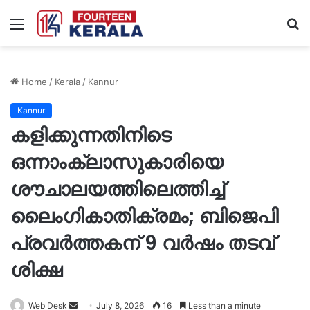
Menu
S
fo
Home
/
Kerala
/
Kannur
Kannur
കളിക്കുന്നതിനിടെ
ഒന്നാംക്ലാസുകാരിയെ
ശ‍ൗചാലയത്തിലെത്തിച്ച്‌
ലൈംഗികാതിക്രമം; ബിജെപി
പ്രവർത്തകന്‌ 9 വർഷം തടവ്
ശിക്ഷ
Send
Web Desk
July 8, 2026
16
Less than a minute