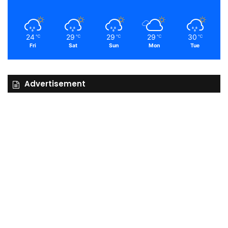
24
29
29
29
30
℃
℃
℃
℃
℃
Fri
Sat
Sun
Mon
Tue
Advertisement