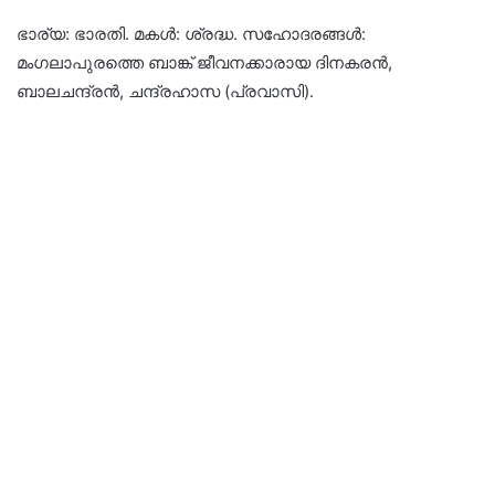
ഭാര്യ: ഭാരതി. മകൾ: ശ്രദ്ധ. സഹോദരങ്ങൾ:
മംഗലാപുരത്തെ ബാങ്ക് ജീവനക്കാരായ ദിനകരൻ,
ബാലചന്ദ്രൻ, ചന്ദ്രഹാസ (പ്രവാസി).