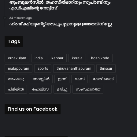
ആംബുലൻസിൽ; തഹസീൽദാറിനും സൂപ്രണ്ടിനും
എഡിഎമ്മിന്റെ നോട്ടീസ്
34 minutes ago
ഫ്രഷ് കട്ട് യൂണിറ്റ് അടച്ചുപൂട്ടാനുള്ള ഉത്തരവിന് സ്റ്റേ
Tags
ernakulam
india
kannur
kerala
kozhikode
malappuram
sports
thiruvananthapuram
thrissur
അപകടം;
അറസ്റ്റിൽ
ഇന്ന്
കേസ്
കോഴിക്കോട്
പിടിയിൽ
പൊലീസ്
മരിച്ചു
സംസ്ഥാനത്ത്
Find us on Facebook