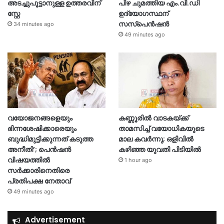
അടച്ചുപൂട്ടാനുള്ള ഉത്തരവിന്
പിഴ ചുമത്തിയ എം.വി.ഡി
സ്റ്റേ
ഉദ്യോഗസ്ഥന്
സസ്‌പെൻഷൻ
34 minutes ago
49 minutes ago
വയോജനങ്ങളെയും
കണ്ണൂരിൽ വാടകയ്ക്ക്
ഭിന്നശേഷിക്കാരെയും
താമസിച്ച് വയോധികയുടെ
ബുദ്ധിമുട്ടിക്കുന്നത് കടുത്ത
മാല കവർന്നു; ഒളിവിൽ
അനീതി’; പെൻഷൻ
കഴിഞ്ഞ യുവതി പിടിയിൽ
വിഷയത്തിൽ
1 hour ago
സർക്കാരിനെതിരെ
പ്രതിപക്ഷ നേതാവ്
49 minutes ago
Advertisement