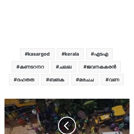
kasargod
kerala
എടഎ
കണടറനറ
ചലല
ജവനകകരൻ
ദഹതത
ബങക
മരചച
വണ