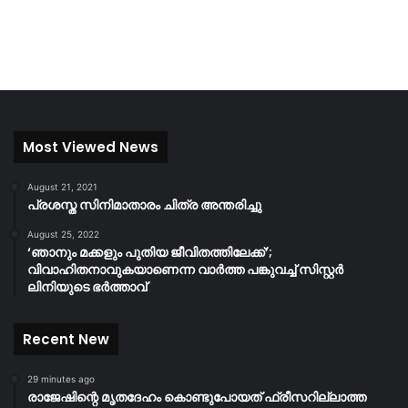
Most Viewed News
August 21, 2021
പ്രശസ്ത സിനിമാതാരം ചിത്ര അന്തരിച്ചു
August 25, 2022
‘ഞാനും മക്കളും പുതിയ ജീവിതത്തിലേക്ക്’;
വിവാഹിതനാവുകയാണെന്ന വാർത്ത പങ്കുവച്ച് സിസ്റ്റർ
ലിനിയുടെ ഭർത്താവ്
Recent New
29 minutes ago
രാജേഷിന്റെ മൃതദേഹം കൊണ്ടുപോയത് ഫ്രീസറില്ലാത്ത