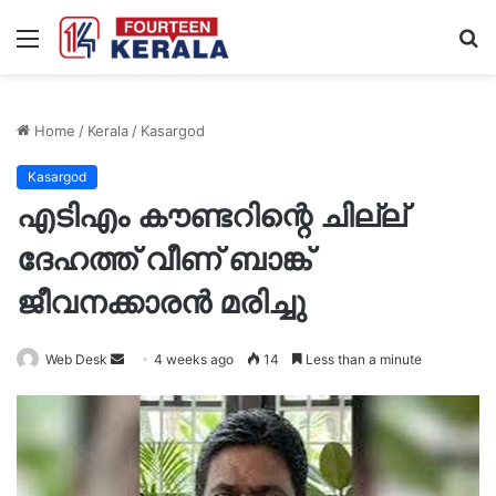
Menu
S
fo
Home
/
Kerala
/
Kasargod
Kasargod
എടിഎം കൗണ്ടറിന്റെ ചില്ല്
ദേഹത്ത് വീണ് ബാങ്ക്
ജീവനക്കാരൻ മരിച്ചു
Send
Web Desk
4 weeks ago
14
Less than a minute
an
email