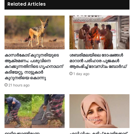
Related Articles
കാസർകോട് കുറുനരിയുടെ
ശബരിമലയിലെ ദോഷങ്ങള്‍
ആക്രമണം; പശുവിനെ
മാറാൻ പരിഹാര പൂജകൾ
കറക്കുന്നതിനിടെ ഗൃഹനാഥന്
ആരംഭിച്ച് ദേവസ്വം ബോർഡ്
കടിയേറ്റു, നാട്ടുകാർ
1 day ago
കുറുനരിയെ കൊന്നു
21 hours ago
ഓടിക്കൊണ്ടിരുന്ന
എലി വിഷം കഴിച്ച് കോഴിക്കോട്