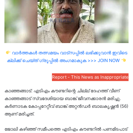
വാർത്തകൾ തത്സമയം വാട്സപ്പിൽ ലഭിക്കുവാൻ ഇവിടെ
ക്ലിക്ക് ചെയ്ത് ഗ്രൂപ്പിൽ അംഗമാകുക >>> JOIN NOW
Report - This News as Inappropriate
കാഞ്ഞങ്ങാട്: എടിഎം കൗണ്ടറിന്റെ ചില്ല് ദേഹത്ത് വീണ്
കാഞ്ഞങ്ങാട് സ്വദേശിയായ ബാങ്ക് ജീവനക്കാരൻ മരിച്ചു.
കർണാടക കോപ്പറേറ്റീവ് ബാങ്ക് അറ്റൻഡർ ബാലകൃഷ്ണൻ (56)
ആണ് മരിച്ചത്.
ജോലി കഴിഞ്ഞ് സമീപത്തെ എടിഎം കൗണ്ടറിൽ പണമിടപാട്