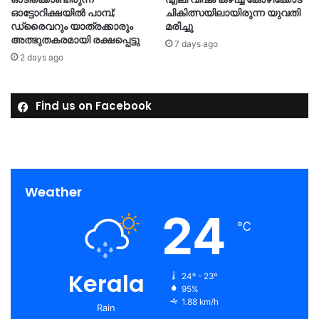
ഓട്ടോറിക്ഷയിൽ പാമ്പ്;
ചികിത്സയിലായിരുന്ന യുവതി
ഡ്രൈവറും യാത്രക്കാരും
മരിച്ചു
അത്ഭുതകരമായി രക്ഷപ്പെട്ടു
7 days ago
2 days ago
Find us on Facebook
Weather
24
℃
Kerala
24º - 23º
95%
1.88 km/h
Rain