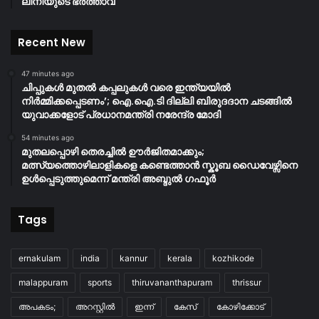
ലിനിയുടെ ഭർത്താവ്
Recent New
47 minutes ago
ചിപ്പുകൾ മുതൽ കപ്പലുകൾ വരെ ഇന്ത്യയിൽ
നിർമ്മിക്കപ്പെടണം’; ഐ.ഐ.ടി ദില്ലി ബിരുദദാന ചടങ്ങിൽ
യുവാക്കളോട് പ്രധാനമന്ത്രി നരേന്ദ്ര മോദി
54 minutes ago
മുതലപ്പൊഴി തെരച്ചിൽ ഊർജിതമാക്കും;
മത്സ്യത്തൊഴിലാളികളെ കണ്ടെത്താൻ സ്കൂബ ഡൈവേഴ്സിനെ
ഉൾപ്പെടുത്തുമെന്ന് മന്ത്രി അബ്ദുൽ ഗഫൂർ
Tags
ernakulam
india
kannur
kerala
kozhikode
malappuram
sports
thiruvananthapuram
thrissur
അപകടം;
അറസ്റ്റിൽ
ഇന്ന്
കേസ്
കോഴിക്കോട്