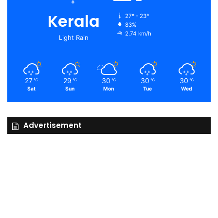
Kerala
27º - 23º
83%
2.74 km/h
Light Rain
27
29
30
30
30
℃
℃
℃
℃
℃
Sat
Sun
Mon
Tue
Wed
Advertisement