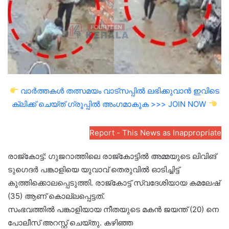
വാർത്തകൾ തത്സമയം വാട്സപ്പിൽ ലഭിക്കുവാൻ ഇവിടെ
ക്ലിക്ക് ചെയ്ത് ഗ്രൂപ്പിൽ അംഗമാകുക >>> JOIN NOW
Report - This News as Inappropriate
രാജ്കോട്ട്: ഗുജറാത്തിലെ രാജ്‌കോട്ടിൽ അമ്മയുടെ ലിവിങ്
ടുഗെദർ പങ്കാളിയെ യുവാവ് തെരുവിൽ ഓടിച്ചിട്ട്
കുത്തിക്കൊലപ്പെടുത്തി. രാജ്‌കോട്ട് സ്വദേശിയായ കമലേഷ്
(35) ആണ് കൊല്ലപ്പെട്ടത്.
സംഭവത്തിൽ പങ്കാളിയായ നീതയുടെ മകൻ ജയന്ത് (20) നെ
പോലീസ് അറസ്റ്റ് ചെയ്തു. കഴിഞ്ഞ