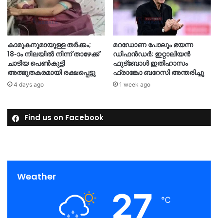
കാമുകനുമായുള്ള തർക്കം;
മറഡോണ പോലും ഭയന്ന
18-ാം നിലയിൽ നിന്ന് താഴേക്ക്
ഡിഫൻഡർ; ഇറ്റാലിയൻ
ചാടിയ പെൺകുട്ടി
ഫുട്ബോൾ ഇതിഹാസം
അത്ഭുതകരമായി രക്ഷപ്പെട്ടു
ഫ്രാങ്കോ ബറേസി അന്തരിച്ചു
4 days ago
1 week ago
Find us on Facebook
Weather
27
℃