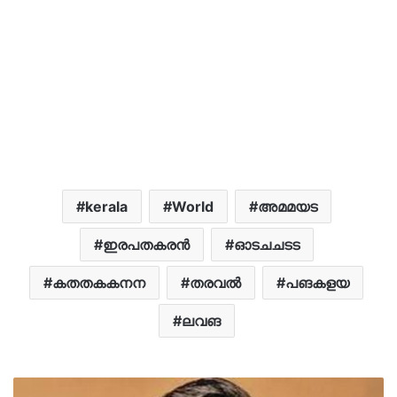
kerala
World
അമമയട
ഇരപതകരൻ
ഓടചചടട
കതതകകനന
തരവൽ
പങകളയ
ലവങ