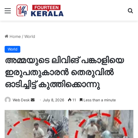
Menu
S
fo
Home
/
World
World
അമ്മയുടെ ലിവിങ് പങ്കാളിയെ
ഇരുപതുകാരൻ തെരുവിൽ
ഓടിച്ചിട്ട് കുത്തിക്കൊന്നു
Send
Web Desk
July 8, 2026
11
Less than a minute
an
email