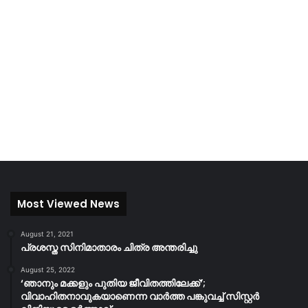
Most Viewed News
August 21, 2021
പ്രശസ്ത സിനിമാതാരം ചിത്ര അന്തരിച്ചു
August 25, 2022
‘ഞാനും മക്കളും പുതിയ ജീവിതത്തിലേക്ക്’;
വിവാഹിതനാവുകയാണെന്ന വാർത്ത പങ്കുവച്ച് സിസ്റ്റർ