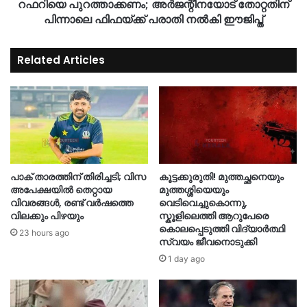
റഫറിയെ പുറത്താക്കണം; അർജന്റീനയോട് തോറ്റതിന്
പിന്നാലെ ഫിഫയ്ക്ക്‌ പരാതി നൽകി ഈജിപ്ത്
Related Articles
പാക് താരത്തിന് തിരിച്ചടി; വിസ
കൂട്ടക്കുരുതി! മുത്തച്ഛനെയും
അപേക്ഷയിൽ തെറ്റായ
മുത്തശ്ശിയെയും
വിവരങ്ങൾ, രണ്ട് വർഷത്തെ
വെടിവെച്ചുകൊന്നു,
വിലക്കും പിഴയും
സ്കൂളിലെത്തി ആറുപേരെ
കൊലപ്പെടുത്തി വിദ്യാ‍ർത്ഥി
23 hours ago
സ്വയം ജീവനൊടുക്കി
1 day ago