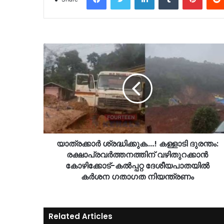
യാത്രക്കാർ ശ്രദ്ധിക്കുക….! കള്ളാടി ദുരന്തം:
രക്ഷാപ്രവർത്തനത്തിന് വഴിതുറക്കാൻ
കോഴിക്കോട്-കൽപ്പറ്റ ദേശീയപാതയിൽ
കർശന ഗതാഗത നിയന്ത്രണം
Related Articles