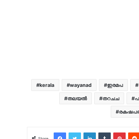
kerala
wayanad
ഇരമപ
തലയൽ
തറചച
പ
രകഷപ
Facebook
Twitter
LinkedIn
Tumblr
Pinter
Share