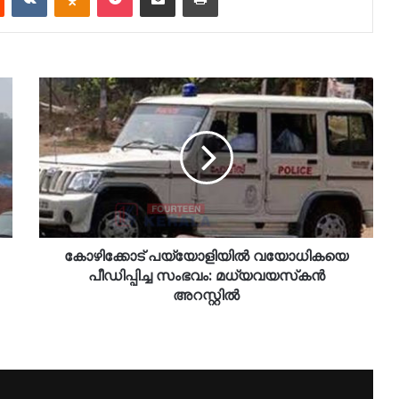
കോഴിക്കോട് പയ്യോളിയിൽ വയോധികയെ
പീഡിപ്പിച്ച സംഭവം: മധ്യവയസ്‌കൻ
അറസ്റ്റിൽ