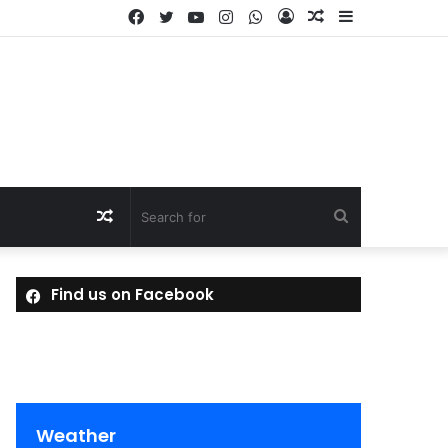
Facebook
Twitter
YouTube
Instagram
WhatsApp
Log
Random
Sidebar
In
Article
Random
Search
Article
for
Find us on Facebook
Weather