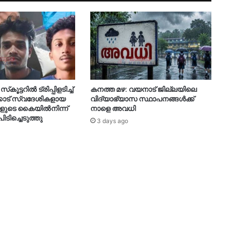
കൂട്ടറിൽ ട്രിപ്പിളടിച്ച്
കനത്ത മഴ: വയനാട് ജില്ലയിലെ
കോട് സ്വദേശികളായ
വിദ്യാഭ്യാസ സ്ഥാപനങ്ങൾക്ക്
്കളുടെ കൈയിൽനിന്ന്
നാളെ അവധി
ിച്ചെടുത്തു
3 days ago