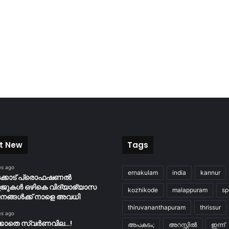
t New
Tags
es ago
ernakulam
india
kannur
ക്കോട് പ്രൊഫഷണൽ
ുകൾ ഒഴികെ വിദ്യാഭ്യാസ
kozhikode
malappuram
sp
നങ്ങൾക്ക് നാളെ അവധി
thiruvananthapuram
thrissur
es ago
്കാതെ സ്വർണവില…!
അപകടം;
അറസ്റ്റിൽ
ഇന്ന്