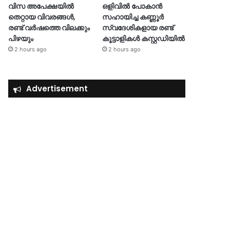
വിസ അപേക്ഷയിൽ
ഒളിവില്‍ പോകാൻ
തെറ്റായ വിവരങ്ങൾ,
സഹായിച്ച കണ്ണൂർ
രണ്ട് വർഷത്തെ വിലക്കും
സ്വദേശികളായ രണ്ട്
പിഴയും
കൂട്ടാളികൾ കസ്റ്റഡിയിൽ
2 hours ago
2 hours ago
Advertisement