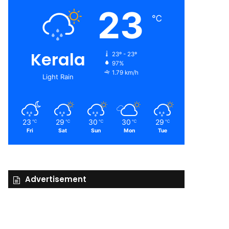
23
℃
Kerala
23º - 23º
97%
1.79 km/h
Light Rain
23
29
30
30
29
℃
℃
℃
℃
℃
Fri
Sat
Sun
Mon
Tue
Advertisement