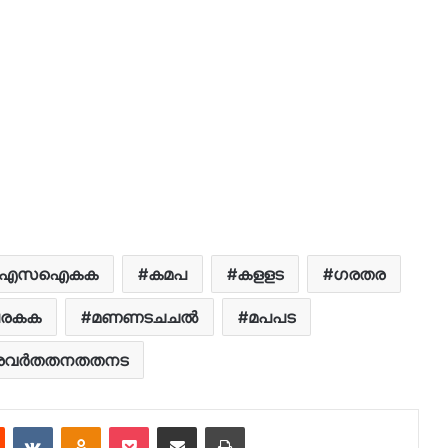
എസഐകക
കമപ
കളളട
ഗരതര
രകക
മണണടചചൽ
മപപട
രവർതതനതതനട
est
Reddit
VKontakte
Odnoklassniki
Pocket
Share via Email
Print