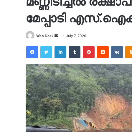
മണ്ണിടിച്ചൽ രക്ഷ
മേപ്പാടി എസ്.ഐക്ക
Send
Web Desk
July 7, 2026
an
Facebook
Twitter
LinkedIn
Tumblr
Pinterest
Reddit
VKon
email