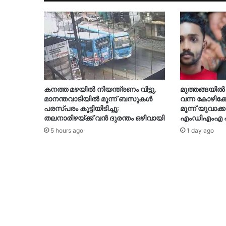
കനത്ത മഴയിൽ നിയന്ത്രണം വിട്ടു,
മുത്തങ്ങയിൽ സ്‌
മാനന്തവാടിയിൽ മൂന്ന് ബസുകൾ
വന്ന കോഴിക്
പരസ്പരം കൂട്ടിയിടിച്ചു;
മൂന്ന് യുവാക
തലനാരിഴയ്ക്ക് വൻ ദുരന്തം ഒഴിവായി
എംഡിഎംഎ പിട
5 hours ago
1 day ago