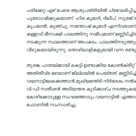
പരിക്കേറ്റ ഏഴ് പേരെ ആശുപത്രിയിൽ പ്രവേശിപ്പിച്
പുരോ​ഗമിക്കുകയാണ്. ഹിര കുമാർ, ദിലീപ്, സൂരജ് 
കൂപമാൽ, കുഞ്ചു, സന്തോഷ് കുമാർ എന്നിവരാണ്
കള്ളാടി മീനാക്ഷി പാലത്തിനു സമീപമാണ് മണ്ണിടിച
നടക്കുന്ന സ്ഥലത്താണ് അപകടം. പാലത്തിനടുത്തുള്
വീഴുകയായിരുന്നു. തൊഴിലാളികളുമായി വന്ന രണ്ടു ബ
തുരങ്ക പാതയ്ക്കായി കെട്ടി ഉണ്ടാക്കിയ കോൺക്രീറ
അതിതീവ്ര മഴയാണ് ജില്ലയിൽ പെയ്തത്. മണ്ണിടിച്ച
വയനാട്ടിലേക്കെത്താൻ മുഖ്യമന്ത്രി നിർദേശം നൽകി.ജ
വി ഡി സതീശൻ അടിയന്തര കൂടിക്കാഴ്ച നടത്തുകയു
കോഴിക്കോടുള്ള സംഘത്തോടും വയനാട്ടിൽ എത്താൻ ന
ഫോണിൽ സംസാരിച്ചു.