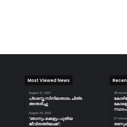
Most Viewed News
Recen
August 21, 2021
38 minut
പ്രശസ്ത സിനിമാതാരം ചിത്ര
കോഴി
അന്തരിച്ചു
കോളെജ
സ്ഥാപ
August 25, 2022
‘ഞാനും മക്കളും പുതിയ
57 minut
ജീവിതത്തിലേക്ക്’;
തണുക