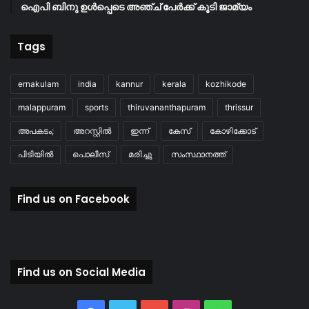
ഐപി ബിനു ഉൾപ്പെടെ അഞ്ച് പേർക്ക് കൂടി ജാമ്യം
Tags
ernakulam
india
kannur
kerala
kozhikode
malappuram
sports
thiruvananthapuram
thrissur
അപകടം;
അറസ്റ്റിൽ
ഇന്ന്
കേസ്
കോഴിക്കോട്
പിടിയിൽ
പൊലീസ്
മരിച്ചു
സംസ്ഥാനത്ത്
Find us on Facebook
Find us on Social Media