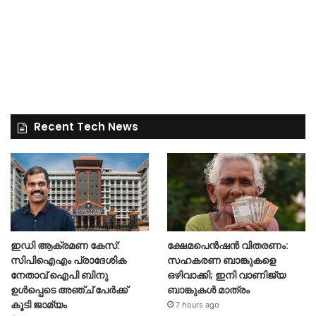
Recent Tech News
ഇഡി ആക്രമണ കേസ്:
ക്ഷേമപെൻഷൻ വിതരണം:
സിപിഐഎം പ്രാദേശിക
സഹകരണ ബാങ്കുകളെ
നേതാവ് ഐപി ബിനു
ഒഴിവാക്കി; ഇനി വാണിജ്യ
ഉൾപ്പെടെ അഞ്ച് പേർക്ക്
ബാങ്കുകൾ മാത്രം
കൂടി ജാമ്യം
7 hours ago