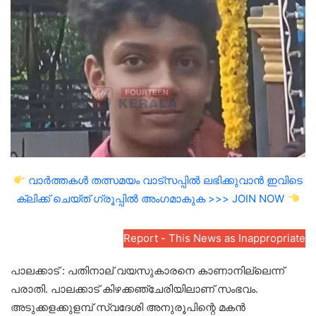
email
വാർത്തകൾ തത്സമയം വാട്സപ്പിൽ ലഭിക്കുവാൻ ഇവിടെ
ക്ലിക്ക് ചെയ്ത് ഗ്രൂപ്പിൽ അംഗമാകുക >>> JOIN NOW
Report - This News as Inappropriate
പാലക്കാട് : പതിനാല് വയസുകാരനെ കാണാനില്ലെന്ന്
പരാതി. പാലക്കാട് കിഴക്കഞ്ചേരിയിലാണ് സംഭവം.
അടുക്കളക്കുളമ്പ് സ്വദേശി അനുരൂപിന്റെ മകൻ