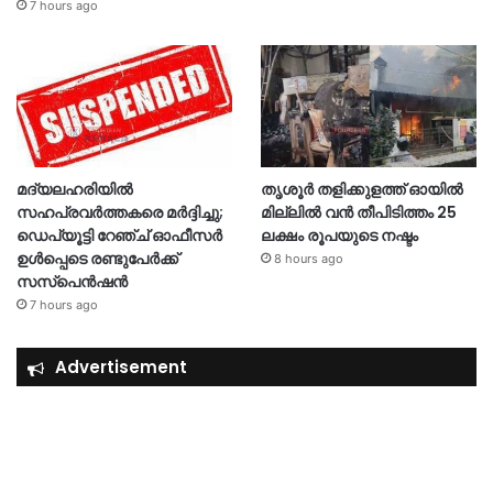
7 hours ago
മദ്യലഹരിയിൽ
തൃശൂര്‍ തളിക്കുളത്ത് ഓയില്‍
സഹപ്രവർത്തകരെ മർദ്ദിച്ചു;
മില്ലില്‍ വൻ തീപിടിത്തം 25
ഡെപ്യൂട്ടി റേഞ്ച് ഓഫീസർ
ലക്ഷം രൂപയുടെ നഷ്ടം
ഉൾപ്പെടെ രണ്ടുപേർക്ക്
8 hours ago
സസ്‌പെൻഷൻ
7 hours ago
Advertisement