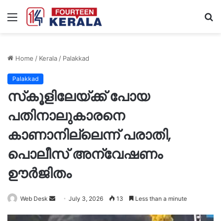
Menu
S
fo
Home
/
Kerala
/
Palakkad
Palakkad
സ്‌കൂളിലേയ്ക്ക് പോയ
പതിനാലുകാരനെ
കാണാനില്ലെന്ന് പരാതി,
പൊലീസ് അന്വേഷണം
ഊർജിതം
Send
Web Desk
July 3, 2026
13
Less than a minute
an