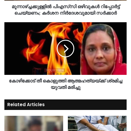
മൂന്നാഴ്ച്ചക്കുള്ളിൽ പിഎസ്‌സി ഒഴിവുകൾ റിപ്പോർട്ട്
ചെയ്യണം; കർശന നിർദേശവുമായി സർക്കാർ
കോഴിക്കോട് തീ കൊളുത്തി ആത്മഹത്യയ്ക്ക് ശ്രമിച്ച
യുവതി മരിച്ചു
Related Articles