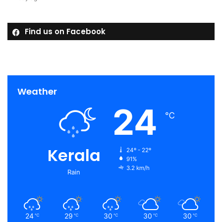
Find us on Facebook
Weather
24
℃
Kerala
24º - 22º
91%
3.2 km/h
Rain
24
29
30
30
30
℃
℃
℃
℃
℃