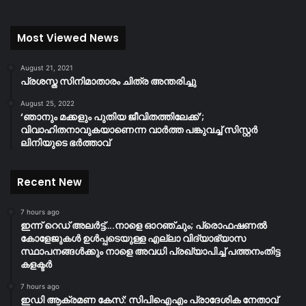
Most Viewed News
August 21, 2021
പ്രശസ്ത സിനിമാതാരം ചിത്ര അന്തരിച്ചു
August 25, 2022
‘ഞാനും മക്കളും പുതിയ ജീവിതത്തിലേക്ക്’;
വിവാഹിതനാവുകയാണെന്ന വാർത്ത പങ്കുവച്ച് സിസ്റ്റർ
ലിനിയുടെ ഭർത്താവ്
Recent New
7 hours ago
ഇന്ന് റെഡ് അലർട്ട്….നാളെ ഓറഞ്ചും; പ്രൊഫഷണൽ
കോളേജുകൾ ഉൾപ്പടെയുള്ള എല്ലാ വിദ്യാഭ്യാസ
സ്ഥാപനങ്ങൾക്കും നാളെ അവധി പ്രഖ്യാപിച്ച് പത്തനംതിട്ട
കളക്ടർ
7 hours ago
ഇഡി ആക്രമണ കേസ്: സിപിഐഎം പ്രാദേശിക നേതാവ്