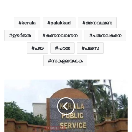
kerala
palakkad
അനവഷണ
ഊർജത
കണനലലനന
പതനലകരന
പയ
പരത
പലസ
സകളലയകക