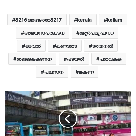
8216അഭജതത8217
kerala
kollam
അഭയസപരകടന
ആർപഎഫനറ
ഒടവൽ
കണടതട
ടരയനൽ
തങങകകടനന
പടയൽ
പതവകക
പലസന
മഷണ