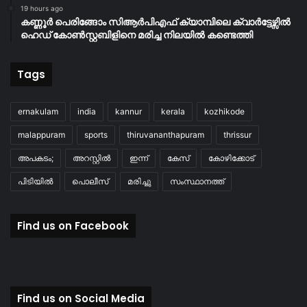
19 hours ago
കണ്ണൂർ പെരിങ്ങോം സിആർപിഎഫ് ക്യാമ്പിലെ ക്വാർട്ടേഴ്സിൽ
ഹെഡ് കോൺസ്റ്റബിളിനെ മരിച്ച നിലയിൽ കണ്ടെത്തി
Tags
ernakulam
india
kannur
kerala
kozhikode
malappuram
sports
thiruvananthapuram
thrissur
അപകടം;
അറസ്റ്റിൽ
ഇന്ന്
കേസ്
കോഴിക്കോട്
പിടിയിൽ
പൊലീസ്
മരിച്ചു
സംസ്ഥാനത്ത്
Find us on Facebook
Find us on Social Media