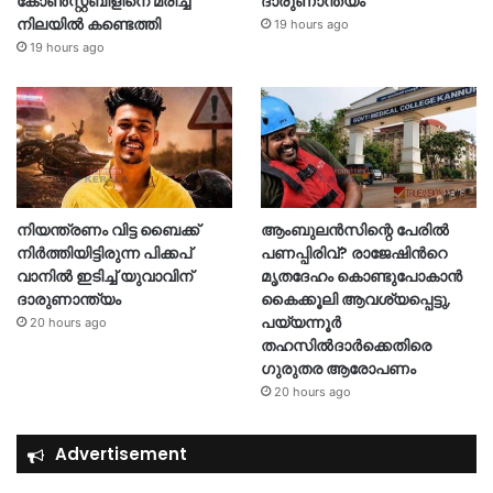
കോൺസ്റ്റബിളിനെ മരിച്ച
ദാരുണാന്ത്യം
നിലയിൽ കണ്ടെത്തി
19 hours ago
19 hours ago
നിയന്ത്രണം വിട്ട ബൈക്ക്
ആംബുലൻസിന്റെ പേരിൽ
നിർത്തിയിട്ടിരുന്ന പിക്കപ്
പണപ്പിരിവ്? രാജേഷിന്‍റെ
വാനിൽ ഇടിച്ച് യുവാവിന്
മൃതദേഹം കൊണ്ടുപോകാൻ
ദാരുണാന്ത്യം
കൈക്കൂലി ആവശ്യപ്പെട്ടു,
പയ്യന്നൂർ
20 hours ago
തഹസിൽദാർക്കെതിരെ
ഗുരുതര ആരോപണം
20 hours ago
Advertisement