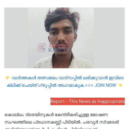
an
email
വാർത്തകൾ തത്സമയം വാട്സപ്പിൽ ലഭിക്കുവാൻ ഇവിടെ
ക്ലിക്ക് ചെയ്ത് ഗ്രൂപ്പിൽ അംഗമാകുക >>> JOIN NOW
Report - This News as Inappropriate
കൊല്ലം: ട്രെയിനുകൾ കേന്ദ്രീകരിച്ചുള്ള മോഷണ
സംഘത്തിലെ പ്രധാനകണ്ണി പിടിയിൽ. പരവൂർ സ്വദേശി