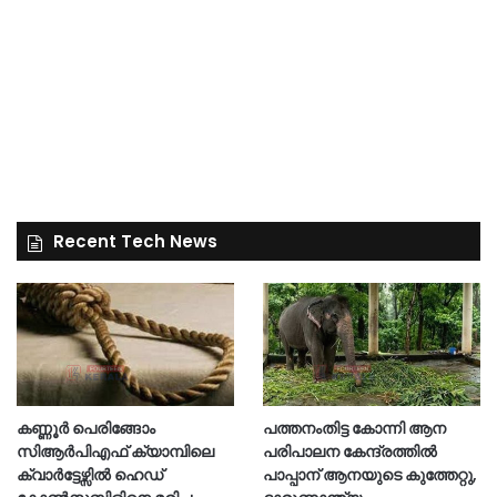
Recent Tech News
കണ്ണൂർ പെരിങ്ങോം
പത്തനംതിട്ട കോന്നി ആന
സിആർപിഎഫ് ക്യാമ്പിലെ
പരിപാലന കേന്ദ്രത്തിൽ
ക്വാർട്ടേഴ്സിൽ ഹെഡ്
പാപ്പാന് ആനയുടെ കുത്തേറ്റു,