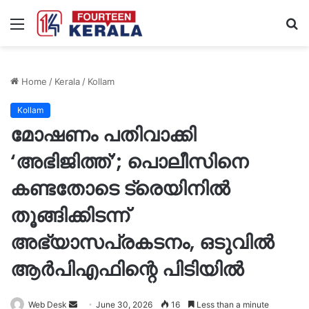
Menu
S
fo
Home
/
Kerala
/
Kollam
Kollam
മോഷണം പതിവാക്കി
‘അഭിജിത്ത്’; പൊലീസിനെ
കണ്ടതോടെ ട്രെയിനിൽ
തൂങ്ങിക്കിടന്ന്
അഭ്യാസപ്രകടനം, ഒടുവിൽ
ആർപിഎഫിന്റെ പിടിയിൽ
Send
Web Desk
June 30, 2026
16
Less than a minute