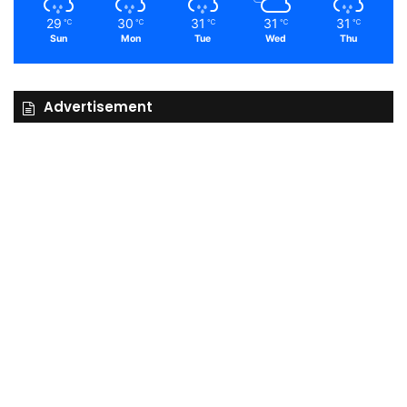
29
30
31
31
31
℃
℃
℃
℃
℃
Sun
Mon
Tue
Wed
Thu
Advertisement