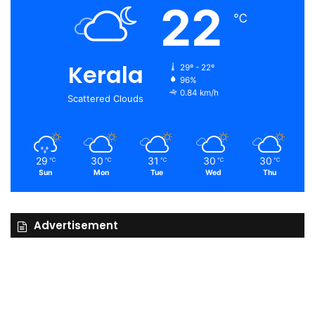
22
℃
Kerala
29º - 22º
96%
0.84 km/h
Scattered Clouds
29
30
31
30
30
℃
℃
℃
℃
℃
Sun
Mon
Tue
Wed
Thu
Advertisement