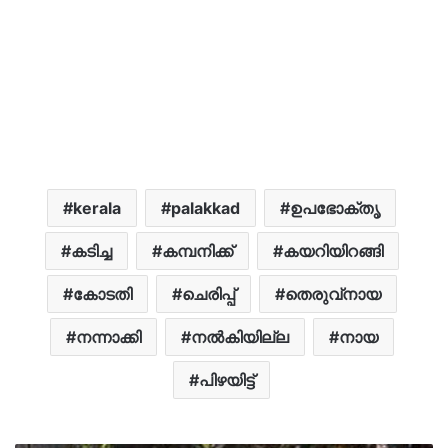
kerala
palakkad
ഉപഭോക്തൃ
കടിച്ച
കമ്പനിക്ക്
കയറിയിറങ്ങി
കോടതി
ചെരിപ്പ്
തെരുവ്‌നായ
നന്നാക്കി
നൽകിയില്ല
നായ
പിഴയിട്ട്