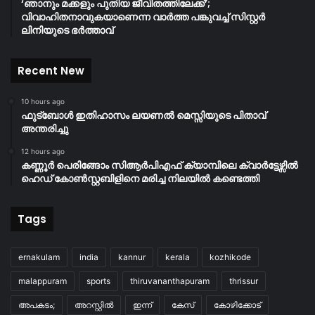
‘ഞാനും മക്കളും പുതിയ ജീവിതത്തിലേക്ക്’;
വിവാഹിതനാവുകയാണെന്ന വാർത്ത പങ്കുവച്ച് സിസ്റ്റർ
ലിനിയുടെ ഭർത്താവ്
Recent New
10 hours ago
ഫുട്ബോൾ ഇതിഹാസം ലയണൽ മെസ്സിയുടെ പിതാവ്
അന്തരിച്ചു
12 hours ago
കണ്ണൂർ പെരിങ്ങോം സിആർപിഎഫ് ക്യാമ്പിലെ ക്വാർട്ടേഴ്സിൽ
ഹെഡ് കോൺസ്റ്റബിളിനെ മരിച്ച നിലയിൽ കണ്ടെത്തി
Tags
ernakulam
india
kannur
kerala
kozhikode
malappuram
sports
thiruvananthapuram
thrissur
അപകടം;
അറസ്റ്റിൽ
ഇന്ന്
കേസ്
കോഴിക്കോട്