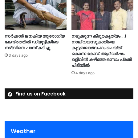
സർക്കാർ ജനകീയ ആരോഗ്യ
നടുക്കുന്ന ക്രൂരകൃത്യം….!
കേന്ദ്രത്തിൽ ഡ്യൂട്ടിക്കിടെ
നാല് വയസുകാരിയെ
നഴ്‌സിനെ പാമ്പ് കടിച്ചു
കൂട്ടബലാത്സംഗം ചെയ്ത്
കൊന്ന കേസ്: ആറ് വർഷം
3 days ago
ഒളിവിൽ കഴിഞ്ഞ ഒന്നാം പ്രതി
പിടിയിൽ
4 days ago
Find us on Facebook
Weather