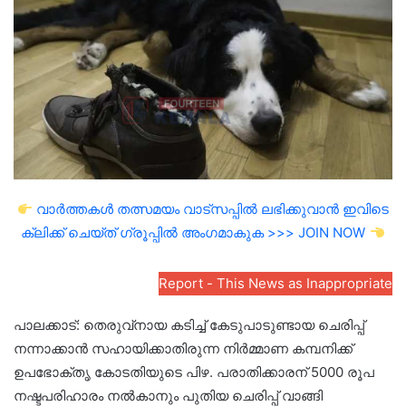
email
വാർത്തകൾ തത്സമയം വാട്സപ്പിൽ ലഭിക്കുവാൻ ഇവിടെ
ക്ലിക്ക് ചെയ്ത് ഗ്രൂപ്പിൽ അംഗമാകുക >>> JOIN NOW
Report - This News as Inappropriate
പാലക്കാട്: തെരുവ്‌നായ കടിച്ച് കേടുപാടുണ്ടായ ചെരിപ്പ്
നന്നാക്കാൻ സഹായിക്കാതിരുന്ന നിർമ്മാണ കമ്പനിക്ക്
ഉപഭോക്തൃ കോടതിയുടെ പിഴ. പരാതിക്കാരന് 5000 രൂപ
നഷ്ടപരിഹാരം നൽകാനും പുതിയ ചെരിപ്പ് വാങ്ങി