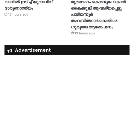
വാനിൽ ഇടിച്ച് യുവാവിന്
മൃതദേഹം കൊണ്ടുപോകാൻ
ദാരുണാന്ത്യം
കൈക്കൂലി ആവശ്യപ്പെട്ടു,
പയ്യന്നൂർ
13 hours ago
തഹസിൽദാർക്കെതിരെ
ഗുരുതര ആരോപണം
13 hours ago
Advertisement