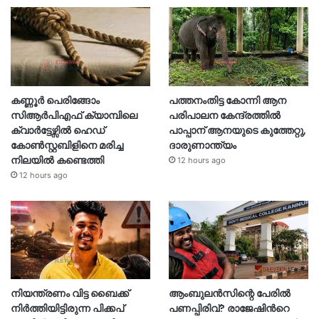
കണ്ണൂർ പെരിങ്ങോം
പത്തനംതിട്ട കോന്നി ആന
സിആർപിഎഫ് ക്യാമ്പിലെ
പരിപാലന കേന്ദ്രത്തിൽ
ക്വാർട്ടേഴ്സിൽ ഹെഡ്
പാപ്പാന് ആനയുടെ കുത്തേറ്റു,
കോൺസ്റ്റബിളിനെ മരിച്ച
ദാരുണാന്ത്യം
നിലയിൽ കണ്ടെത്തി
12 hours ago
12 hours ago
നിയന്ത്രണം വിട്ട ബൈക്ക്
ആംബുലൻസിന്റെ പേരിൽ
നിർത്തിയിട്ടിരുന്ന പിക്കപ്
പണപ്പിരിവ്? രാജേഷിന്‍റെ