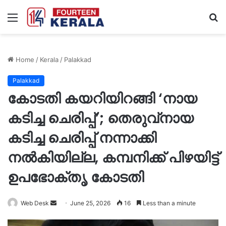
Menu
S
fo
Home
/
Kerala
/
Palakkad
Palakkad
കോടതി കയറിയിറങ്ങി ‘നായ
കടിച്ച ചെരിപ്പ്’; തെരുവ്‌നായ
കടിച്ച ചെരിപ്പ് നന്നാക്കി
നൽകിയില്ല, കമ്പനിക്ക് പിഴയിട്ട്
ഉപഭോക്തൃ കോടതി
Send
Web Desk
June 25, 2026
16
Less than a minute
an