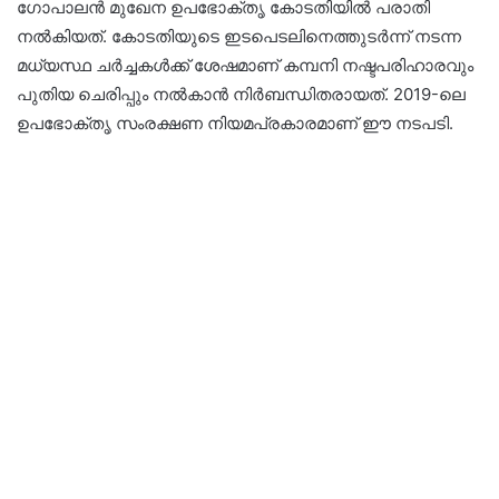
ഗോപാലൻ മുഖേന ഉപഭോക്തൃ കോടതിയിൽ പരാതി
നൽകിയത്. കോടതിയുടെ ഇടപെടലിനെത്തുടർന്ന് നടന്ന
മധ്യസ്ഥ ചർച്ചകൾക്ക് ശേഷമാണ് കമ്പനി നഷ്ടപരിഹാരവും
പുതിയ ചെരിപ്പും നൽകാൻ നിർബന്ധിതരായത്. 2019-ലെ
ഉപഭോക്തൃ സംരക്ഷണ നിയമപ്രകാരമാണ് ഈ നടപടി.