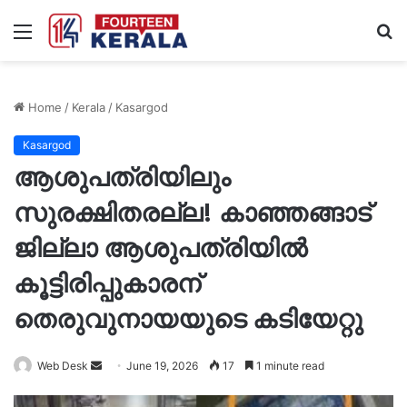
Menu
S
fo
Home
/
Kerala
/
Kasargod
Kasargod
ആശുപത്രിയിലും
സുരക്ഷിതരല്ല! കാഞ്ഞങ്ങാട്
ജില്ലാ ആശുപത്രിയിൽ
കൂട്ടിരിപ്പുകാരന്
തെരുവുനായയുടെ കടിയേറ്റു
Send
Web Desk
June 19, 2026
17
1 minute read
an