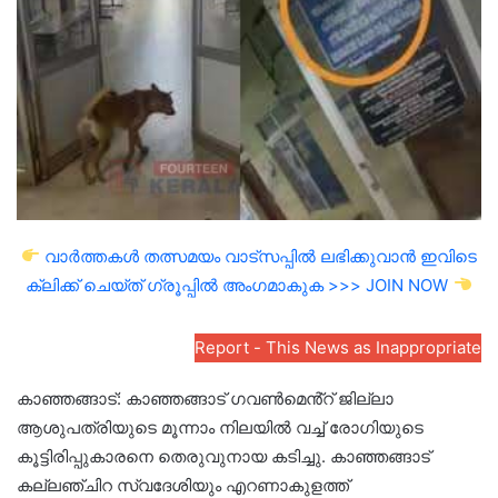
email
വാർത്തകൾ തത്സമയം വാട്സപ്പിൽ ലഭിക്കുവാൻ ഇവിടെ
ക്ലിക്ക് ചെയ്ത് ഗ്രൂപ്പിൽ അംഗമാകുക >>> JOIN NOW
Report - This News as Inappropriate
കാഞ്ഞങ്ങാട്: കാഞ്ഞങ്ങാട് ഗവൺമെൻ്റ് ജില്ലാ
ആശുപത്രിയുടെ മൂന്നാം നിലയിൽ വച്ച് രോഗിയുടെ
കൂട്ടിരിപ്പുകാരനെ തെരുവുനായ കടിച്ചു. കാഞ്ഞങ്ങാട്
കല്ലഞ്ചിറ സ്വദേശിയും എറണാകുളത്ത്