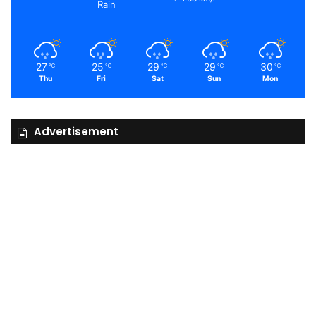
Rain
27
25
29
29
30
℃
℃
℃
℃
℃
Thu
Fri
Sat
Sun
Mon
Advertisement