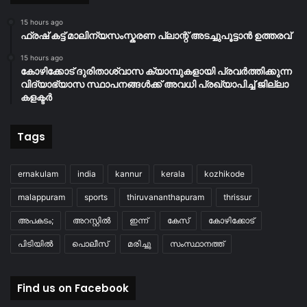
15 hours ago
ഫ്രഷ് കട്ട് മാലിന്യസംസ്കരണ പ്ലാന്റ് അടച്ചുപൂട്ടാൻ ഉത്തരവ്
15 hours ago
കോഴിക്കോട് ദുരിതാശ്വാസ ക്യാമ്പുകളായി പ്രവര്‍ത്തിക്കുന്ന
വിദ്യാഭ്യാസ സ്ഥാപനങ്ങള്‍ക്ക് അവധി പ്രഖ്യാപിച്ച് ജില്ലാ
കളക്ടർ
Tags
ernakulam
india
kannur
kerala
kozhikode
malappuram
sports
thiruvananthapuram
thrissur
അപകടം;
അറസ്റ്റിൽ
ഇന്ന്
കേസ്
കോഴിക്കോട്
പിടിയിൽ
പൊലീസ്
മരിച്ചു
സംസ്ഥാനത്ത്
Find us on Facebook