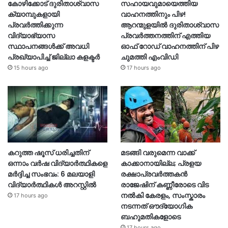
കോഴിക്കോട് ദുരിതാശ്വാസ
സഹായവുമായെത്തിയ
ക്യാമ്പുകളായി
വാഹനത്തിനും പിഴ!
പ്രവര്‍ത്തിക്കുന്ന
ആറന്മുളയില്‍ ദുരിതാശ്വാസ
വിദ്യാഭ്യാസ
പ്രവര്‍ത്തനത്തിന് എത്തിയ
സ്ഥാപനങ്ങള്‍ക്ക് അവധി
ഓഫ് റോഡ് വാഹനത്തിന് പിഴ
പ്രഖ്യാപിച്ച് ജില്ലാ കളക്ടർ
ചുമത്തി എംവിഡി
15 hours ago
17 hours ago
കറുത്ത ഷൂസ് ധരിച്ചതിന്
മടങ്ങി വരുമെന്ന വാക്ക്
ഒന്നാം വർഷ വിദ്യാർത്ഥികളെ
കാക്കാനായില്ല; പ്രളയ
മർദ്ദിച്ച സംഭവം: 6 മലയാളി
രക്ഷാപ്രവർത്തകൻ
വിദ്യാർത്ഥികൾ അറസ്റ്റിൽ
രാജേഷിന് കണ്ണീരോടെ വിട
നൽകി കേരളം, സംസ്കാരം
17 hours ago
നടന്നത് ഔദ്യോ​ഗിക
ബഹുമതികളോടെ
17 hours ago