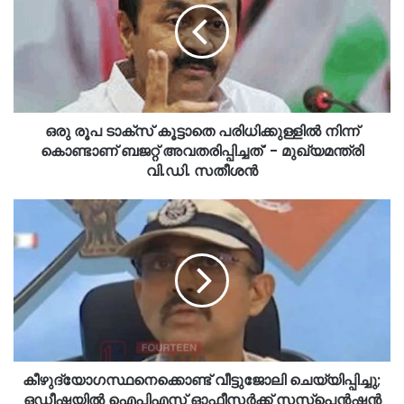
ഒരു രൂപ ടാക്സ് കൂട്ടാതെ പരിധിക്കുള്ളിൽ നിന്ന്
കൊണ്ടാണ് ബജറ്റ് അവതരിപ്പിച്ചത്' - മുഖ്യമന്ത്രി
വി.ഡി. സതീശൻ
കീഴുദ്യോഗസ്ഥനെക്കൊണ്ട് വീട്ടുജോലി ചെയ്യിപ്പിച്ചു;
ഒഡീഷയിൽ ഐപിഎസ് ഓഫീസർക്ക് സസ്പെൻഷൻ