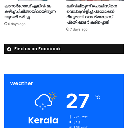
കാസർഗോഡ് എലിവിഷം
ഒളിവിലിരുന്ന് പൊലീസിനെ
കഴിച്ച് ചികിത്സയിലായിരുന്ന
വെല്ലുവിളിച്ച് പ്രമോഷൻ
യുവതി മരിച്ചു
റീലുമായി വധശ്രമകേസ്
പ്രതി ഖാദർ കരിപ്പൊടി
6 days ago
7 days ago
Find us on Facebook
Weather
27
℃
Kerala
27º - 23º
84%
1.68 km/h