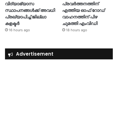
വിദ്യാഭ്യാസ
പ്രവര്‍ത്തനത്തിന്
സ്ഥാപനങ്ങള്‍ക്ക് അവധി
എത്തിയ ഓഫ് റോഡ്
പ്രഖ്യാപിച്ച് ജില്ലാ
വാഹനത്തിന് പിഴ
കളക്ടർ
ചുമത്തി എംവിഡി
16 hours ago
18 hours ago
Advertisement