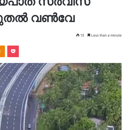
ീയപാത സര്‍വീസ്
ുതല്‍ വണ്‍വേ
15
Less than a minute
takte
Odnoklassniki
Pocket