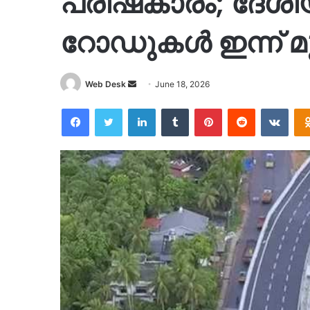
പരിഷ്‌കാരം; ദേശ
റോഡുകള്‍ ഇന്ന് മ
Send
Web Desk
June 18, 2026
an
Facebook
Twitter
LinkedIn
Tumblr
Pinterest
Reddit
VKon
email