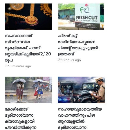
സംസ്ഥാനത്ത്
ഫ്രഷ് കട്ട്
സ്വർണവില
മാലിന്യസംസ്കരണ
മുകളിലേക്ക്, പവന്
പ്ലാന്റ് അടച്ചുപൂട്ടാൻ
ഒറ്റയടിക്ക് കൂടിയത് 2,120
ഉത്തരവ്
രൂപ
16 hours ago
10 minutes ago
കോഴിക്കോട്
സഹായവുമായെത്തിയ
ദുരിതാശ്വാസ
വാഹനത്തിനും പിഴ!
ക്യാമ്പുകളായി
ആറന്മുളയില്‍
പ്രവര്‍ത്തിക്കുന്ന
ദുരിതാശ്വാസ