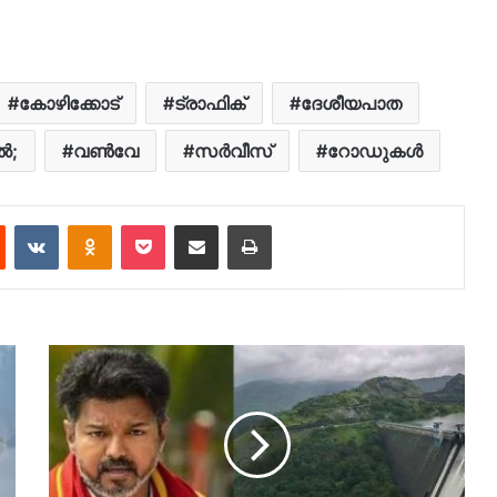
കോഴിക്കോട്
ട്രാഫിക്
ദേശീയപാത
്‍;
വണ്‍വേ
സർവീസ്
റോഡുകൾ
est
Reddit
VKontakte
Odnoklassniki
Pocket
Share via Email
Print