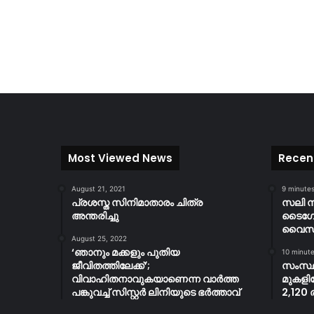
Most Viewed News
Recen
August 21, 2021
9 minute
പ്രശസ്ത സിനിമാതാരം ചിത്ര
സലി സ
അന്തരിച്ചു
ടൈഗേഴ്
വൈസ് ക
August 25, 2022
‘ഞാനും മക്കളും പുതിയ
10 minut
ജീവിതത്തിലേക്ക്’;
സംസ്ഥ
വിവാഹിതനാവുകയാണെന്ന വാർത്ത
മുകളിലേ
പങ്കുവച്ച് സിസ്റ്റർ ലിനിയുടെ ഭർത്താവ്
2,120 