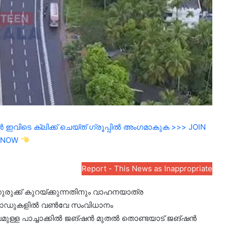
ഇവിടെ ക്ലിക്ക് ചെയ്ത് ഗ്രൂപ്പിൽ അംഗമാകുക >>> JOIN
NOW
Report - This News as Inappropriate
രുക്ക് കുറയ്ക്കുന്നതിനും വാഹനയാത്ര
റോഡുകളില്‍ വണ്‍വേ സംവിധാനം
മുള്ള പാച്ചാക്കില്‍ ജങ്ഷന്‍ മുതല്‍ തൊണ്ടയാട് ജങ്ഷന്‍