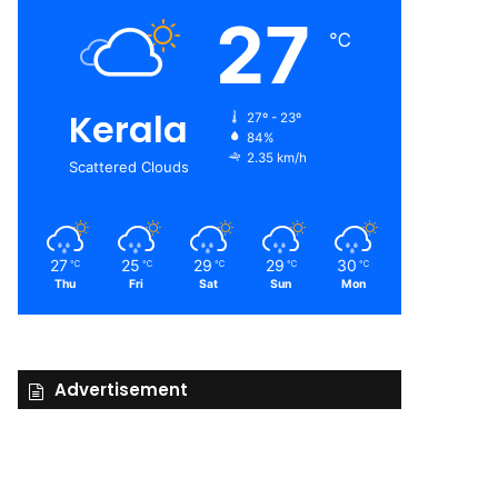
27
℃
Kerala
27º - 23º
84%
2.35 km/h
Scattered Clouds
27
25
29
29
30
℃
℃
℃
℃
℃
Thu
Fri
Sat
Sun
Mon
Advertisement