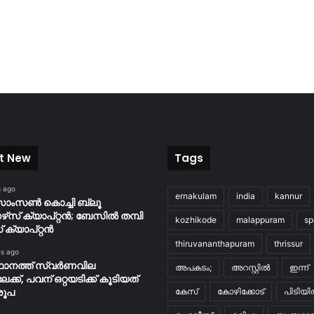
t New
Tags
s ago
ernakulam
india
kannur
ാംസണ്‍ കൊച്ചി ബ്ലൂ
‌സ് ക്യാപ്റ്റന്‍; ബേസില്‍ തമ്പി
kozhikode
malappuram
sp
്യാപ്റ്റന്‍
thiruvananthapuram
thrissur
es ago
ാനത്ത് സ്വർണവില
അപകടം;
അറസ്റ്റിൽ
ഇന്ന്
ക്ക്, പവന് ഒറ്റയടിക്ക് കൂടിയത്
രൂപ
കേസ്
കോഴിക്കോട്
പിടിയ