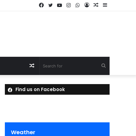
Facebook
Twitter
YouTube
Instagram
WhatsApp
Log
Random
Sidebar
In
Article
Random
Search
Article
for
Find us on Facebook
Weather