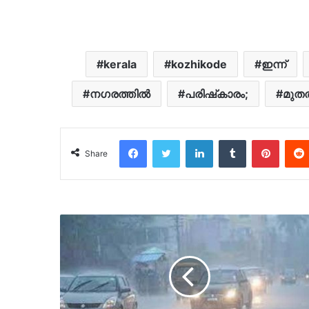
kerala
kozhikode
ഇന്ന്
നഗരത്തിൽ
പരിഷ്‌കാരം;
മുതല
Facebook
Twitter
LinkedIn
Tumblr
Pinter
Share