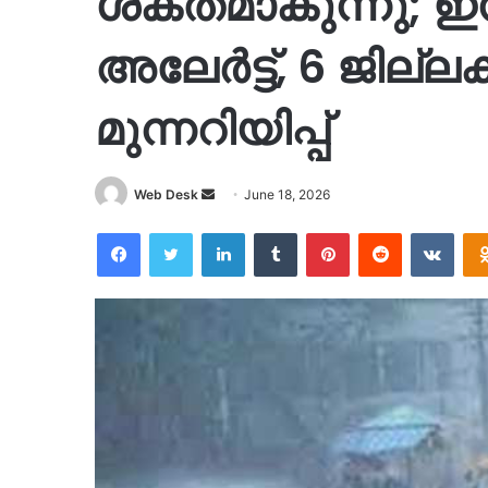
ശക്തമാകുന്നു; ഇന്
അലേർട്ട്, 6 ജില
മുന്നറിയിപ്പ്
Send
Web Desk
June 18, 2026
an
Facebook
Twitter
LinkedIn
Tumblr
Pinterest
Reddit
VKon
email