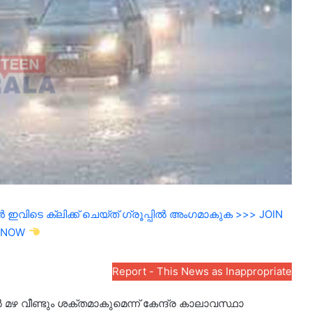
ഇവിടെ ക്ലിക്ക് ചെയ്ത് ഗ്രൂപ്പിൽ അംഗമാകുക >>> JOIN
NOW
Report - This News as Inappropriate
മഴ വീണ്ടും ശക്തമാകുമെന്ന് കേന്ദ്ര കാലാവസ്ഥാ