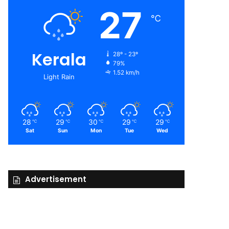
27
℃
Kerala
28º - 23º
79%
1.52 km/h
Light Rain
28
29
30
29
29
℃
℃
℃
℃
℃
Sat
Sun
Mon
Tue
Wed
Advertisement