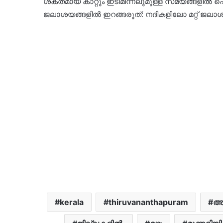
ശക്തമായ കാറ്റും ഇടിമിന്നലുമുള്ള സമയങ്ങള
ജലാശയങ്ങളിൽ ഇറങ്ങരുത്: നദികളിലോ മറ്റ് ജലാ
kerala
thiruvananthapuram
അല