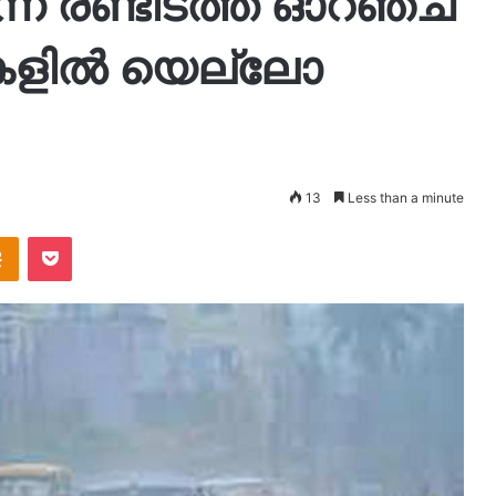
ന് രണ്ടിടത്ത് ഓറഞ്ച്
്ലകളിൽ യെല്ലോ
13
Less than a minute
takte
Odnoklassniki
Pocket