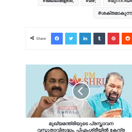
ജില്ലകളില്‍,
മഴ;
മുന്നറിയിപ്
ശക്തമാകുന്ന
Facebook
Twitter
LinkedIn
Tumblr
Pinter
Share
മുഖ്യമന്ത്രിയുടെ പ്രസ്താവന
വസ്തുതാവിരുദ്ധം, പിഎംശ്രീയിൽ കേന്ദ്ര