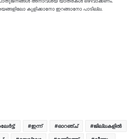
ിൽ പൊതുജനങ്ങൾ അനാവശ്യ യാത്രകൾ ഒഴിവാക്കണം.
ശയങ്ങളിലോ കുളിക്കാനോ ഇറങ്ങാനോ പാടില്ല.
േർട്ട്;
ഇന്ന്
ഓറഞ്ച്
ജില്ലകളില്‍