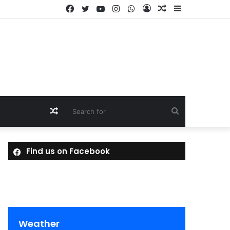
Facebook
Twitter
YouTube
Instagram
WhatsApp
Log
Random
Sidebar
In
Article
Random
Search
Article
for
Find us on Facebook
Weather