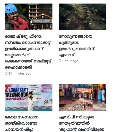
രാജേഷ് ട്രൂ ഹീറോ,
നോവുണങ്ങാതെ
സ്വന്തം ലൈഫ് ജാക്കറ്റ്
പുത്തുമല:
ഊരിക്കൊടുത്താണ്
ഉരുൾദുരന്തത്തിന്
മറ്റൊരാള്‍ക്ക്
ഏഴാണ്ട്
രക്ഷകനായത്, സല്യൂട്ട്:
1 hour ago
ഹൈക്കോടതി
31 minutes ago
കേരള സംസ്ഥാന
എസ്.പി.സി.യുടെ
തായ്‌ക്വൊണ്ടോ
നേതൃത്വത്തിൽ
ചാമ്പ്യൻഷിപ്പ്:
‘തൂഫാൻ’ ലഹരിവിരുദ്ധ