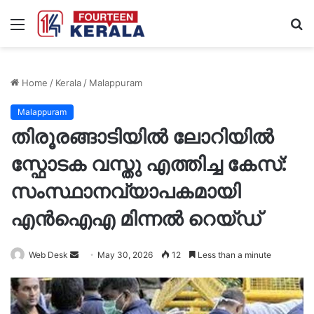
Menu
S
fo
Home
/
Kerala
/
Malappuram
Malappuram
തിരൂരങ്ങാടിയിൽ ലോറിയിൽ
സ്ഫോടക വസ്തു എത്തിച്ച കേസ്:
സംസ്ഥാനവ്യാപകമായി
എൻഐഎ മിന്നൽ റെയ്ഡ്
Send
Web Desk
May 30, 2026
12
Less than a minute
an
email