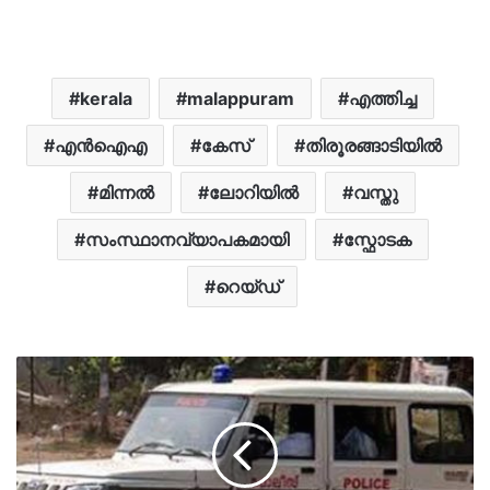
kerala
malappuram
എത്തിച്ച
എൻഐഎ
കേസ്
തിരൂരങ്ങാടിയിൽ
മിന്നൽ
ലോറിയിൽ
വസ്തു
സംസ്ഥാനവ്യാപകമായി
സ്ഫോടക
റെയ്ഡ്