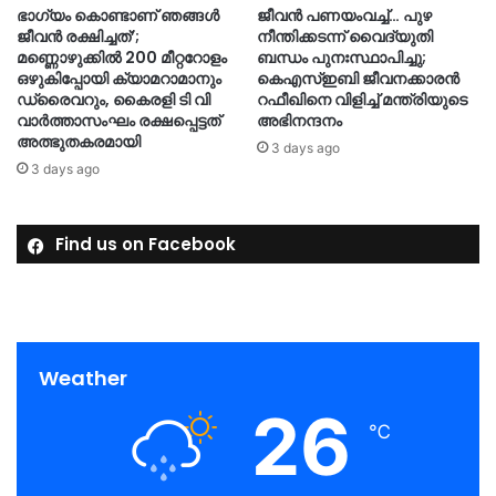
ഭാഗ്യം കൊണ്ടാണ് ഞങ്ങൾ
ജീവന്‍ പണയംവച്ച്… പുഴ
ജീവൻ രക്ഷിച്ചത്’;
നീന്തിക്കടന്ന് വൈദ്യുതി
മണ്ണൊഴുക്കിൽ 200 മീറ്ററോളം
ബന്ധം പുനഃസ്ഥാപിച്ചു;
ഒഴുകിപ്പോയി ക്യാമറാമാനും
കെഎസ്ഇബി ജീവനക്കാരന്‍
ഡ്രൈവറും, കൈരളി ടി വി
റഫീഖിനെ വിളിച്ച് മന്ത്രിയുടെ
വാർത്താസംഘം രക്ഷപ്പെട്ടത്
അഭിനന്ദനം
അത്ഭുതകരമായി
3 days ago
3 days ago
Find us on Facebook
Weather
26
℃