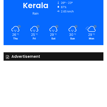
Kerala
26º - 23º
87%
2.65 km/h
Rain
26
25
29
30
29
℃
℃
℃
℃
℃
Thu
Fri
Sat
Sun
Mon
Advertisement