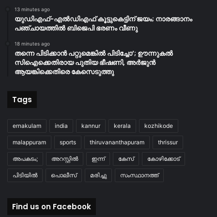
13 minutes ago
യുഡിഎഫ്-എൽഡിഎഫ് കൂട്ടുകെട്ടിന് ജയം; നാരങ്ങാനം
പഞ്ചായത്തില്‍ ബിജെപി ഭരണം വീണു
18 minutes ago
തന്നെ പിടിക്കാൻ പറ്റുമെങ്കിൽ പിടിച്ചോ’; ഊന്നുകൽ
സിഐക്കെതിരായ പുതിയ ഭീഷണി, അർജുൻ
ആയങ്കിക്കെതിരെ കേസെടുത്തു
Tags
ernakulam
india
kannur
kerala
kozhikode
malappuram
sports
thiruvananthapuram
thrissur
അപകടം;
അറസ്റ്റിൽ
ഇന്ന്
കേസ്
കോഴിക്കോട്
പിടിയിൽ
പൊലീസ്
മരിച്ചു
സംസ്ഥാനത്ത്
Find us on Facebook