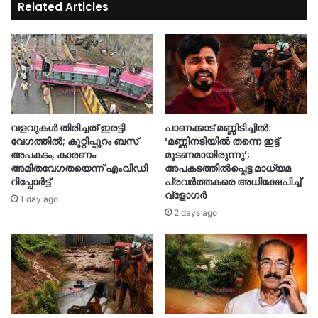
Related Articles
വളവുകൾ തിരിച്ചത് ഇരട്ടി
പാണക്കാട് മണ്ണിടിച്ചിൽ:
വേഗത്തിൽ; കുറ്റിപ്പുറം ബസ്
‘മണ്ണിനടിയില്‍ തന്നെ ഇട്ട്
അപകടം, കാരണം
മൂടണമായിരുന്നു’;
അമിതവേഗതയെന്ന് എംവിഡി
അപകടത്തില്‍പ്പെട്ട മാധ്യമ
റിപ്പോർട്ട്
പ്രവര്‍ത്തകരെ അധിക്ഷേപിച്ച്
വ്ളോഗർ
1 day ago
2 days ago