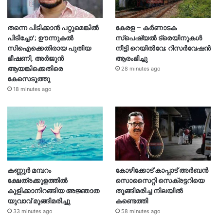
തന്നെ പിടിക്കാൻ പറ്റുമെങ്കിൽ
കേരള – കർണാടക
പിടിച്ചോ’; ഊന്നുകൽ
സ്പെഷ്യൽ ട്രെയിനുകൾ
സിഐക്കെതിരായ പുതിയ
നീട്ടി റെയിൽവേ; റിസർവേഷൻ
ഭീഷണി, അർജുൻ
ആരംഭിച്ചു
ആയങ്കിക്കെതിരെ
28 minutes ago
കേസെടുത്തു
18 minutes ago
കണ്ണൂർ മമ്പറം
കോഴിക്കോട് കാപ്പാട് അര്‍ബന്‍
ക്ഷേത്രക്കുളത്തിൽ
സൊസൈറ്റി സെക്രട്ടറിയെ
കുളിക്കാനിറങ്ങിയ അജ്ഞാത
തൂങ്ങിമരിച്ച നിലയിൽ
യുവാവ് മുങ്ങിമരിച്ചു
കണ്ടെത്തി
33 minutes ago
58 minutes ago