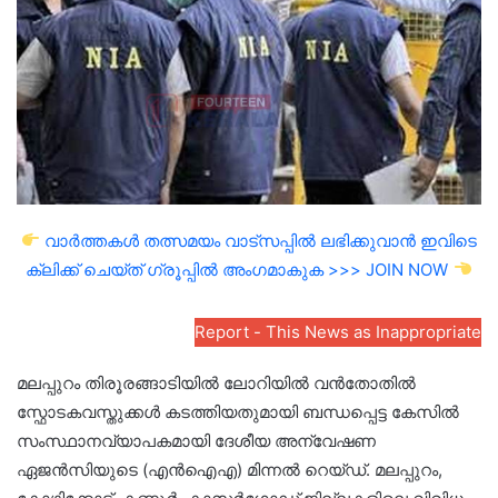
വാർത്തകൾ തത്സമയം വാട്സപ്പിൽ ലഭിക്കുവാൻ ഇവിടെ
ക്ലിക്ക് ചെയ്ത് ഗ്രൂപ്പിൽ അംഗമാകുക >>> JOIN NOW
Report - This News as Inappropriate
മലപ്പുറം തിരൂരങ്ങാടിയിൽ ലോറിയിൽ വൻതോതിൽ
സ്ഫോടകവസ്തുക്കൾ കടത്തിയതുമായി ബന്ധപ്പെട്ട കേസിൽ
സംസ്ഥാനവ്യാപകമായി ദേശീയ അന്വേഷണ
ഏജൻസിയുടെ (എൻഐഎ) മിന്നൽ റെയ്ഡ്. മലപ്പുറം,