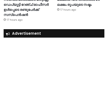
ഡെപ്യൂട്ടി റേഞ്ച് ഓഫീസർ
ലക്ഷം രൂപയുടെ നഷ്ടം
ഉൾപ്പെടെ രണ്ടുപേർക്ക്
17 hours ago
സസ്‌പെൻഷൻ
17 hours ago
Advertisement