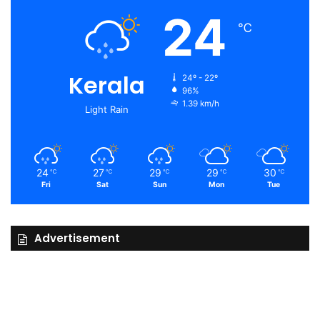
24
℃
Kerala
24º - 22º
96%
1.39 km/h
Light Rain
24
27
29
29
30
℃
℃
℃
℃
℃
Fri
Sat
Sun
Mon
Tue
Advertisement