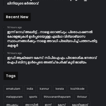
ലിനിയുടെ ഭർത്താവ്
Recent New
16 hours ago
ഇന്ന് റെഡ് അലർട്ട്….നാളെ ഓറഞ്ചും; പ്രൊഫഷണൽ
കോളേജുകൾ ഉൾപ്പടെയുള്ള എല്ലാ വിദ്യാഭ്യാസ
സ്ഥാപനങ്ങൾക്കും നാളെ അവധി പ്രഖ്യാപിച്ച് പത്തനംതിട്ട
കളക്ടർ
16 hours ago
ഇഡി ആക്രമണ കേസ്: സിപിഐഎം പ്രാദേശിക നേതാവ്
ഐപി ബിനു ഉൾപ്പെടെ അഞ്ച് പേർക്ക് കൂടി ജാമ്യം
Tags
ernakulam
india
kannur
kerala
kozhikode
malappuram
sports
thiruvananthapuram
thrissur
അപകടം;
അറസ്റ്റിൽ
ഇന്ന്
കേസ്
കോഴിക്കോട്