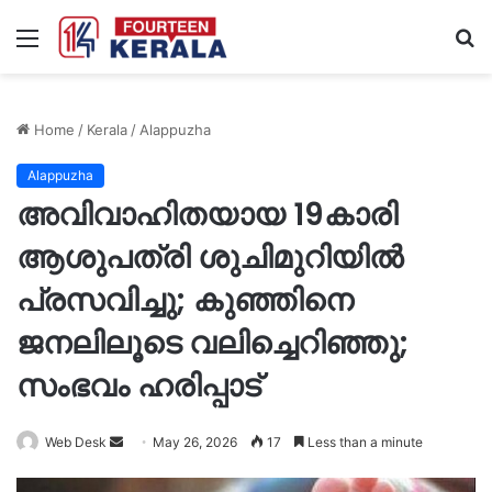
Menu
S
fo
Home
/
Kerala
/
Alappuzha
Alappuzha
അവിവാഹിതയായ 19കാരി
ആശുപത്രി ശുചിമുറിയില്‍
പ്രസവിച്ചു; കുഞ്ഞിനെ
ജനലിലൂടെ വലിച്ചെറിഞ്ഞു;
സംഭവം ഹരിപ്പാട്
Send
Web Desk
May 26, 2026
17
Less than a minute
an