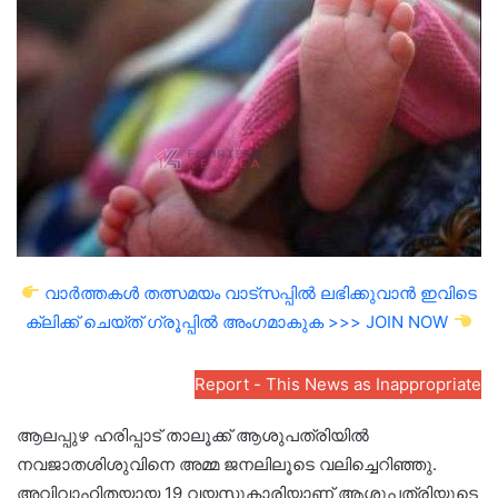
email
വാർത്തകൾ തത്സമയം വാട്സപ്പിൽ ലഭിക്കുവാൻ ഇവിടെ
ക്ലിക്ക് ചെയ്ത് ഗ്രൂപ്പിൽ അംഗമാകുക >>> JOIN NOW
Report - This News as Inappropriate
ആലപ്പുഴ ഹരിപ്പാട് താലൂക്ക് ആശുപത്രിയില്‍
നവജാതശിശുവിനെ അമ്മ ജനലിലൂടെ വലിച്ചെറിഞ്ഞു.
അവിവാഹിതയായ 19 വയസുകാരിയാണ് ആശുപത്രിയുടെ