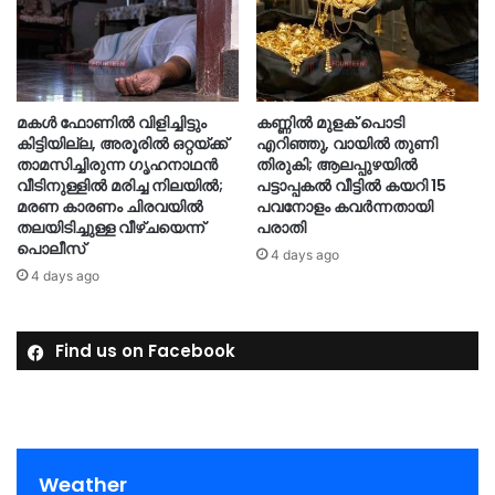
മകൾ ഫോണിൽ വിളിച്ചിട്ടും
കണ്ണിൽ മുളക് പൊടി
കിട്ടിയില്ല, അരൂരിൽ ഒറ്റയ്ക്ക്
എറിഞ്ഞു, വായിൽ തുണി
താമസിച്ചിരുന്ന ഗൃഹനാഥൻ
തിരുകി; ആലപ്പുഴയിൽ
വീടിനുള്ളിൽ മരിച്ച നിലയിൽ;
പട്ടാപ്പകൽ വീട്ടിൽ കയറി 15
മരണ കാരണം ചിരവയിൽ
പവനോളം കവർന്നതായി
തലയിടിച്ചുള്ള വീഴ്ചയെന്ന്
പരാതി
പൊലീസ്
4 days ago
4 days ago
Find us on Facebook
Weather