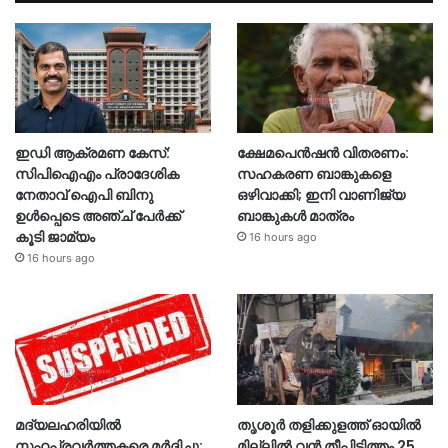
ഇഡി ആക്രമണ കേസ്:
ക്ഷേമപെൻഷൻ വിതരണം:
സിപിഐഎം പ്രാദേശിക
സഹകരണ ബാങ്കുകളെ
നേതാവ് ഐപി ബിനു
ഒഴിവാക്കി; ഇനി വാണിജ്യ
ഉൾപ്പെടെ അഞ്ച് പേർക്ക്
ബാങ്കുകൾ മാത്രം
കൂടി ജാമ്യം
16 hours ago
16 hours ago
മദ്യലഹരിയിൽ
തൃശൂര്‍ തളിക്കുളത്ത് ഓയില്‍
സഹപ്രവർത്തകരെ മർദ്ദിച്ചു;
മില്ലില്‍ വൻ തീപിടിത്തം 25