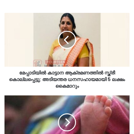
മേപ്പാടിയിൽ കാട്ടാന ആക്രമണത്തിൽ സ്ത്രീ
കൊല്ലപ്പെട്ടു; അടിയന്തര ധനസഹായമായി 5 ലക്ഷം
കൈമാറും