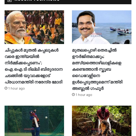
ചിപ്പുകൾ മുതൽ കപ്പലുകൾ
മുതലപ്പൊഴി തെരച്ചിൽ
വരെ ഇന്ത്യയിൽ
ഊർജിതമാക്കും;
നിർമ്മിക്കപ്പെടണം’;
മത്സ്യത്തൊഴിലാളികളെ
ഐ.ഐ.ടി ദില്ലി ബിരുദദാന
കണ്ടെത്താൻ സ്കൂബ
ചടങ്ങിൽ യുവാക്കളോട്
ഡൈവേഴ്സിനെ
പ്രധാനമന്ത്രി നരേന്ദ്ര മോദി
ഉൾപ്പെടുത്തുമെന്ന് മന്ത്രി
അബ്ദുൽ ഗഫൂർ
1 hour ago
1 hour ago