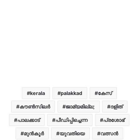
kerala
palakkad
കേസ്
കൗൺസിലർ
ജാമ്യമില്ല;
ദളിത്
പാലക്കാട്
പീഡിപ്പിച്ചെന്ന
പ്രശോഭ്
മുൻകൂർ
യുവതിയെ
വത്സൻ