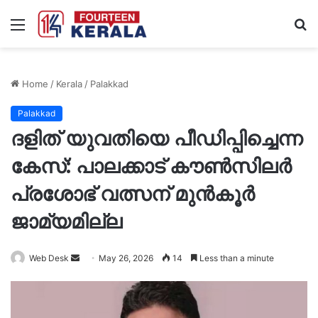
Menu
S
fo
Home
/
Kerala
/
Palakkad
Palakkad
ദളിത് യുവതിയെ പീഡിപ്പിച്ചെന്ന
കേസ്: പാലക്കാട് കൗണ്‍സിലര്‍
പ്രശോഭ് വത്സന് മുന്‍കൂര്‍
ജാമ്യമില്ല
Send
Web Desk
May 26, 2026
14
Less than a minute
an
email