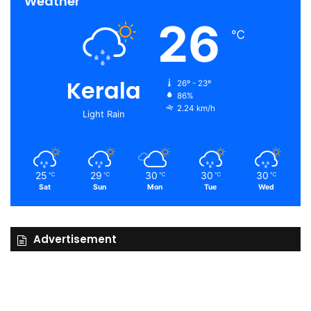
Weather
26
℃
Kerala
26º - 23º
86%
2.24 km/h
Light Rain
25
29
30
30
30
℃
℃
℃
℃
℃
Sat
Sun
Mon
Tue
Wed
Advertisement