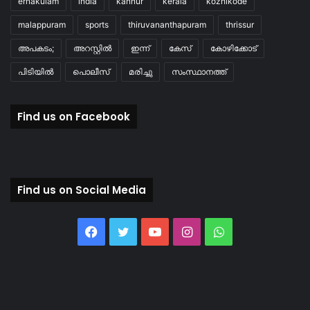
ernakulam
india
kannur
kerala
kozhikode
malappuram
sports
thiruvananthapuram
thrissur
അപകടം;
അറസ്റ്റിൽ
ഇന്ന്
കേസ്
കോഴിക്കോട്
പിടിയിൽ
പൊലീസ്
മരിച്ചു
സംസ്ഥാനത്ത്
Find us on Facebook
Find us on Social Media
Facebook
Twitter
YouTube
Instagram
WhatsApp