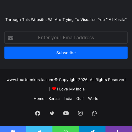
Through This Website, We Are Trying To Visualise You “ All Kerala”
Enter
your
Email
address
www.fourteenkerala.com © Copyright 2026, All Rights Reserved
|
I Love My India
Home
Kerala
India
Gulf
World
Facebook
Twitter
YouTube
Instagram
WhatsApp