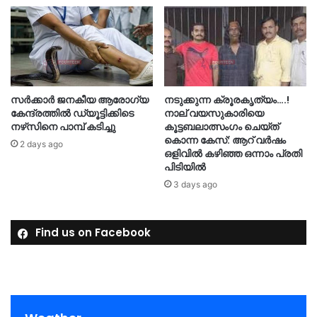
സർക്കാർ ജനകീയ ആരോഗ്യ
നടുക്കുന്ന ക്രൂരകൃത്യം….!
കേന്ദ്രത്തിൽ ഡ്യൂട്ടിക്കിടെ
നാല് വയസുകാരിയെ
നഴ്‌സിനെ പാമ്പ് കടിച്ചു
കൂട്ടബലാത്സംഗം ചെയ്ത്
കൊന്ന കേസ്: ആറ് വർഷം
2 days ago
ഒളിവിൽ കഴിഞ്ഞ ഒന്നാം പ്രതി
പിടിയിൽ
3 days ago
Find us on Facebook