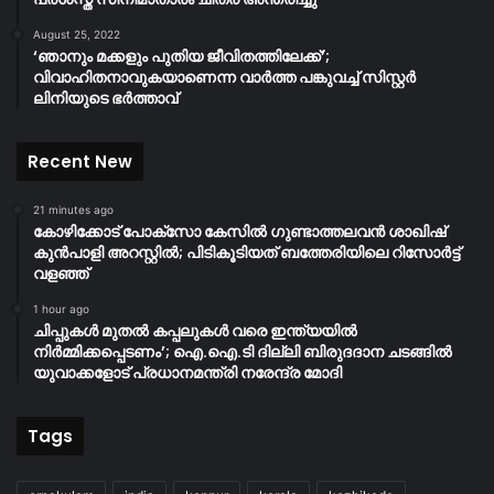
August 25, 2022
‘ഞാനും മക്കളും പുതിയ ജീവിതത്തിലേക്ക്’;
വിവാഹിതനാവുകയാണെന്ന വാർത്ത പങ്കുവച്ച് സിസ്റ്റർ
ലിനിയുടെ ഭർത്താവ്
Recent New
21 minutes ago
കോഴിക്കോട് പോക്സോ കേസിൽ ഗുണ്ടാത്തലവൻ ശാഖിഷ്
കുൻപാളി അറസ്റ്റിൽ; പിടികൂടിയത് ബത്തേരിയിലെ റിസോർട്ട്
വളഞ്ഞ്
1 hour ago
ചിപ്പുകൾ മുതൽ കപ്പലുകൾ വരെ ഇന്ത്യയിൽ
നിർമ്മിക്കപ്പെടണം’; ഐ.ഐ.ടി ദില്ലി ബിരുദദാന ചടങ്ങിൽ
യുവാക്കളോട് പ്രധാനമന്ത്രി നരേന്ദ്ര മോദി
Tags