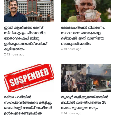
ഇഡി ആക്രമണ കേസ്:
ക്ഷേമപെൻഷൻ വിതരണം:
സിപിഐഎം പ്രാദേശിക
സഹകരണ ബാങ്കുകളെ
നേതാവ് ഐപി ബിനു
ഒഴിവാക്കി; ഇനി വാണിജ്യ
ഉൾപ്പെടെ അഞ്ച് പേർക്ക്
ബാങ്കുകൾ മാത്രം
കൂടി ജാമ്യം
13 hours ago
13 hours ago
മദ്യലഹരിയിൽ
തൃശൂര്‍ തളിക്കുളത്ത് ഓയില്‍
സഹപ്രവർത്തകരെ മർദ്ദിച്ചു;
മില്ലില്‍ വൻ തീപിടിത്തം 25
ഡെപ്യൂട്ടി റേഞ്ച് ഓഫീസർ
ലക്ഷം രൂപയുടെ നഷ്ടം
ഉൾപ്പെടെ രണ്ടുപേർക്ക്
14 hours ago