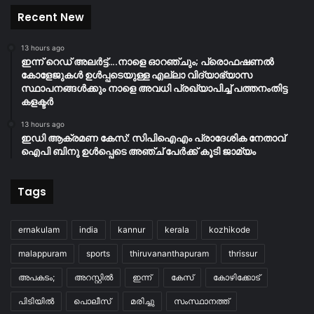
Recent New
13 hours ago
ഇന്ന് റെഡ് അലർട്ട്….നാളെ ഓറഞ്ചും; പ്രൊഫഷണൽ
കോളേജുകൾ ഉൾപ്പടെയുള്ള എല്ലാ വിദ്യാഭ്യാസ
സ്ഥാപനങ്ങൾക്കും നാളെ അവധി പ്രഖ്യാപിച്ച് പത്തനംതിട്ട
കളക്ടർ
13 hours ago
ഇഡി ആക്രമണ കേസ്: സിപിഐഎം പ്രാദേശിക നേതാവ്
ഐപി ബിനു ഉൾപ്പെടെ അഞ്ച് പേർക്ക് കൂടി ജാമ്യം
Tags
ernakulam
india
kannur
kerala
kozhikode
malappuram
sports
thiruvananthapuram
thrissur
അപകടം;
അറസ്റ്റിൽ
ഇന്ന്
കേസ്
കോഴിക്കോട്
പിടിയിൽ
പൊലീസ്
മരിച്ചു
സംസ്ഥാനത്ത്