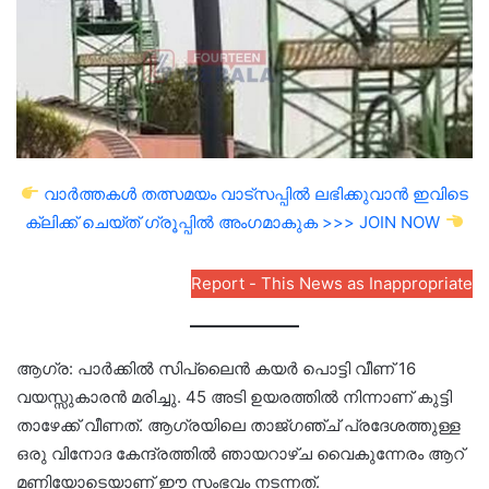
വാർത്തകൾ തത്സമയം വാട്സപ്പിൽ ലഭിക്കുവാൻ ഇവിടെ
ക്ലിക്ക് ചെയ്ത് ഗ്രൂപ്പിൽ അംഗമാകുക >>> JOIN NOW
Report - This News as Inappropriate
ആഗ്ര: പാർക്കിൽ സിപ്‌ലൈൻ കയർ പൊട്ടി വീണ് 16
വയസ്സുകാരൻ മരിച്ചു. 45 അടി ഉയരത്തിൽ നിന്നാണ് കുട്ടി
താഴേക്ക് വീണത്. ആഗ്രയിലെ താജ്‌ഗഞ്ച് പ്രദേശത്തുള്ള
ഒരു വിനോദ കേന്ദ്രത്തിൽ ഞായറാഴ്ച വൈകുന്നേരം ആറ്
മണിയോടെയാണ് ഈ സംഭവം നടന്നത്.