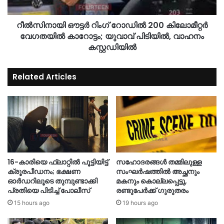
റീൽസിനായി ഔട്ടർ റിംഗ് റോഡിൽ 200 കിലോമീറ്റർ
വേഗതയിൽ കാറോട്ടം; യുവാവ് പിടിയിൽ, വാഹനം
കസ്റ്റഡിയിൽ
Related Articles
16-കാരിയെ ഫ്ലാറ്റിൽ പൂട്ടിയിട്ട്
സഹോദരങ്ങൾ തമ്മിലുള്ള
ക്രൂരപീഡനം; ഭക്ഷണ
സംഘർഷത്തിൽ അച്ഛനും
ഓർഡറിലൂടെ തുമ്പുണ്ടാക്കി
മകനും കൊല്ലപ്പെട്ടു,
പ്രതിയെ പിടിച്ച് പോലീസ്
രണ്ടുപേർക്ക് ഗുരുതരം
15 hours ago
19 hours ago