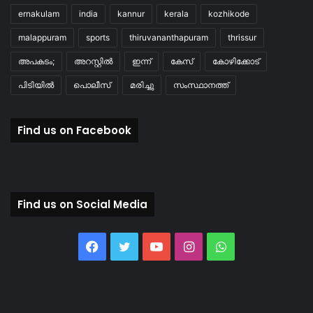
ernakulam
india
kannur
kerala
kozhikode
malappuram
sports
thiruvananthapuram
thrissur
അപകടം;
അറസ്റ്റിൽ
ഇന്ന്
കേസ്
കോഴിക്കോട്
പിടിയിൽ
പൊലീസ്
മരിച്ചു
സംസ്ഥാനത്ത്
Find us on Facebook
Find us on Social Media
Facebook
Twitter
YouTube
Instagram
WhatsApp