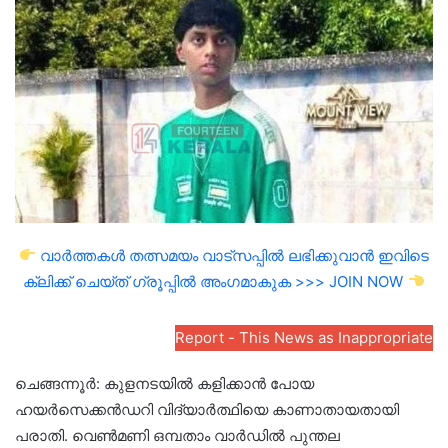
email
വാർത്തകൾ തത്സമയം വാട്സപ്പിൽ ലഭിക്കുവാൻ ഇവിടെ
ക്ലിക്ക് ചെയ്ത് ഗ്രൂപ്പിൽ അംഗമാകുക >>> JOIN NOW
Report - This News as Inappropriate
ചെങ്ങന്നൂർ: കുളനടയിൽ കളിക്കാൻ പോയ
ഹയർസെക്കൻഡറി വിദ്യാർത്ഥിയെ കാണാതായതായി
പരാതി. വെൺമണി ഒമ്പതാം വാർഡിൽ പുന്തല