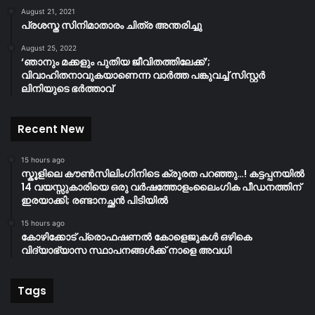
August 21, 2021
പ്രശസ്ത സിനിമാതാരം ചിത്ര അന്തരിച്ചു
August 25, 2022
‘ഞാനും മക്കളും പുതിയ ജീവിതത്തിലേക്ക്’;
വിവാഹിതനാവുകയാണെന്ന വാർത്ത പങ്കുവച്ച് സിസ്റ്റർ
ലിനിയുടെ ഭർത്താവ്
Recent New
15 hours ago
സ്കൂളിലെ കൗൺസിലിംഗിനിടെ ക്രൂരത പറഞ്ഞു…! കട്ടപ്പനയിൽ
14 വയസ്സുകാരിയെ ഒരു വർഷത്തോളംലൈംഗിക പീഡനത്തിന്
ഇരയാക്കി; രണ്ടാനച്ഛൻ പിടിയിൽ
15 hours ago
കോഴിക്കോട് പ്രൊഫഷണൽ കോളെജുകൾ ഒഴികെ
വിദ്യാഭ്യാസ സ്ഥാപനങ്ങൾക്ക് നാളെ അവധി
Tags