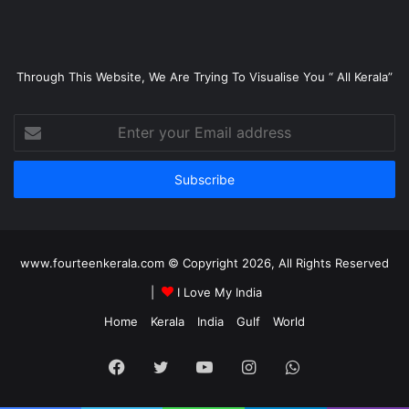
Through This Website, We Are Trying To Visualise You “ All Kerala”
Enter
your
Email
address
www.fourteenkerala.com © Copyright 2026, All Rights Reserved
|
I Love My India
Home
Kerala
India
Gulf
World
Facebook
Twitter
YouTube
Instagram
WhatsApp