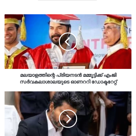
മലയാളത്തിന്റെ പ്രിയനടൻ മമ്മൂട്ടിക്ക് എംജി
സർവകലാശാലയുടെ ഓണററി ഡോക്ടറേറ്റ്