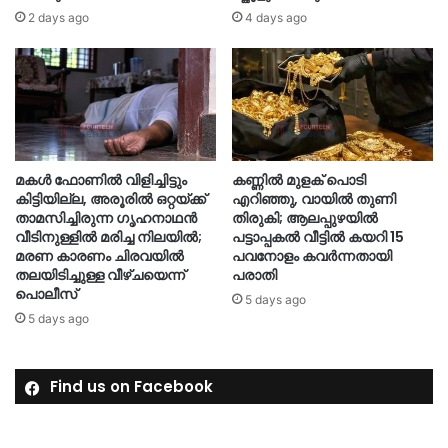
2 days ago
4 days ago
മകൾ ഫോണിൽ വിളിച്ചിട്ടും
കണ്ണിൽ മുളക് പൊടി
കിട്ടിയില്ല, അരൂരിൽ ഒറ്റയ്ക്ക്
എറിഞ്ഞു, വായിൽ തുണി
താമസിച്ചിരുന്ന ഗൃഹനാഥൻ
തിരുകി; ആലപ്പുഴയിൽ
വീടിനുള്ളിൽ മരിച്ച നിലയിൽ;
പട്ടാപ്പകൽ വീട്ടിൽ കയറി 15
മരണ കാരണം ചിരവയിൽ
പവനോളം കവർന്നതായി
തലയിടിച്ചുള്ള വീഴ്ചയെന്ന്
പരാതി
പൊലീസ്
5 days ago
5 days ago
Find us on Facebook