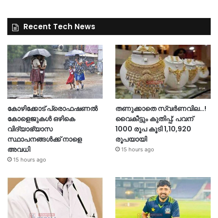
Recent Tech News
കോഴിക്കോട് പ്രൊഫഷണൽ
തണുക്കാതെ സ്വർണവില…!
കോളെജുകൾ ഒഴികെ
വൈകീട്ടും കുതിപ്പ്; പവന്
വിദ്യാഭ്യാസ
1000 രൂപ കൂടി 1,10,920
സ്ഥാപനങ്ങൾക്ക് നാളെ
രൂപയായി
അവധി
15 hours ago
15 hours ago