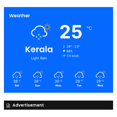
Weather
25
℃
Kerala
28º - 23º
86%
1.11 km/h
Light Rain
28
29
30
29
29
℃
℃
℃
℃
℃
Sat
Sun
Mon
Tue
Wed
Advertisement