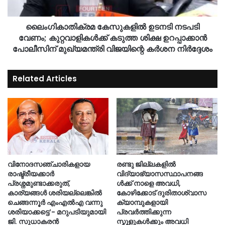
ലൈംഗികാതിക്രമ കേസുകളിൽ ഉടനടി നടപടി
വേണം; കുറ്റവാളികൾക്ക് കടുത്ത ശിക്ഷ ഉറപ്പാക്കാൻ
പോലീസിന് മുഖ്യമന്ത്രി വിജയിന്റെ കർശന നിർദ്ദേശം
Related Articles
വിനോദസഞ്ചാരികളായ
രണ്ടു ജില്ലകളില്‍
രാഷ്ട്രീയക്കാർ
വിദ്യാഭ്യാസസ്ഥാപനങ്ങ
പ്രശ്നമുണ്ടാക്കരുത്,
ള്‍ക്ക് നാളെ അവധി,
കാര്യങ്ങൾ ശരിയല്ലെങ്കിൽ
കോഴിക്കോട് ദുരിതാശ്വാസ
ചെങ്ങന്നൂർ എംഎൽഎ വന്നു
ക്യാമ്പുകളായി
ശരിയാക്കട്ടെ’- മറുപടിയുമായി
പ്രവർത്തിക്കുന്ന
ജി. സുധാകരൻ
സ്കൂളുകൾക്കും അവധി