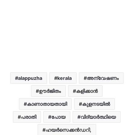
alappuzha
kerala
അന്വേഷണം
ഊർജിതം
കളിക്കാൻ
കാണാതായതായി
കുളനടയിൽ
പരാതി
പോയ
വിദ്യാർത്ഥിയെ
ഹയർസെക്കൻഡറി,