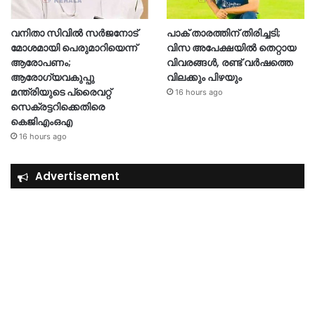
വനിതാ സിവിൽ സർജനോട്
പാക് താരത്തിന് തിരിച്ചടി;
മോശമായി പെരുമാറിയെന്ന്
വിസ അപേക്ഷയിൽ തെറ്റായ
ആരോപണം;
വിവരങ്ങൾ, രണ്ട് വർഷത്തെ
ആരോഗ്യവകുപ്പു
വിലക്കും പിഴയും
മന്ത്രിയുടെ പ്രൈവറ്റ്
16 hours ago
സെക്രട്ടറിക്കെതിരെ
കെജിഎംഒഎ
16 hours ago
Advertisement