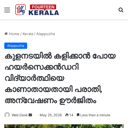
Menu
S
fo
Home
/
Kerala
/
Alappuzha
Alappuzha
കുളനടയിൽ കളിക്കാൻ പോയ
ഹയർസെക്കൻഡറി
വിദ്യാർത്ഥിയെ
കാണാതായതായി പരാതി,
അന്വേഷണം ഊർജിതം
Send
Web Desk
May 25, 2026
14
Less than a minute
an