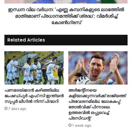
ഇന്ധന വില വർധന: 'എണ്ണ കമ്പനികളുടെ ലാഭത്തിൽ
മാത്രമാണ് പ്രധാനമന്ത്രിക്ക് ശ്രദ്ധ'; വിമർശിച്ച്
കോൺ​ഗ്രസ്
Related Articles
പണമടയ്ക്കാന്‍ കഴിഞ്ഞില്ല;
അർജന്റീനയെ
ജംഷഡ്പൂര്‍ എഫ് സി ഇന്ത്യന്‍
കളിയാക്കുന്നവർക്ക് രാജ്യത്ത്
സൂപ്പര്‍ ലീഗില്‍ നിന്ന് പിന്മാറി
പ്രവേശനമില്ല; ലോകകപ്പ്
തോൽവിക്ക് പിന്നാലെ
7 days ago
ഉത്തരവിൽ ഒപ്പുവെച്ച്
പ്രസിഡന്റ്
1 week ago