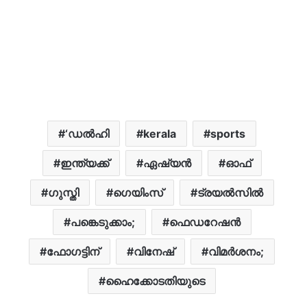
‘ഡൽഹി
kerala
sports
ഇന്ത്യക്ക്
ഏഷ്യന്‍
ഓഫ്
ഗുസ്തി
ഗെയിംസ്
ട്രയൽസിൽ
പങ്കെടുക്കാം;
ഫെഡറേഷൻ
ഫോഗട്ടിന്
വിനേഷ്
വിമർശനം;
ഹൈക്കോടതിയുടെ