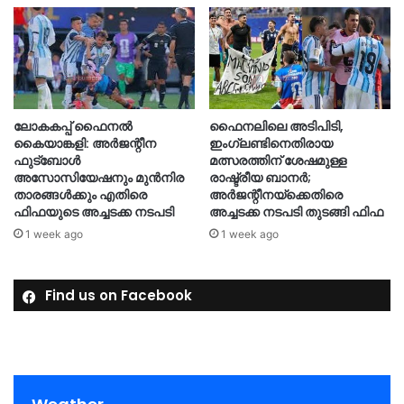
ലോകകപ്പ് ഫൈനൽ
ഫൈനലിലെ അടിപിടി,
കൈയാങ്കളി: അർജന്റീന
ഇംഗ്ലണ്ടിനെതിരായ
ഫുട്ബോൾ
മത്സരത്തിന് ശേഷമുള്ള
അസോസിയേഷനും മുൻനിര
രാഷ്ട്രീയ ബാനര്‍;
താരങ്ങൾക്കും എതിരെ
അര്‍ജന്റീനയ്‌ക്കെതിരെ
ഫിഫയുടെ അച്ചടക്ക നടപടി
അച്ചടക്ക നടപടി തുടങ്ങി ഫിഫ
1 week ago
1 week ago
Find us on Facebook