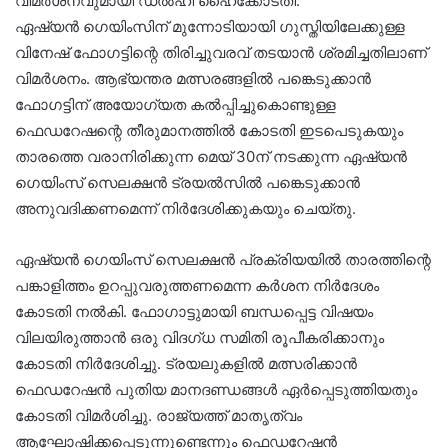
വിമർശനവുമായി ഡൽഹി ഹൈക്കോടതി.
ഏഷ്യൻ ഗെയിംസിന് മുന്നോടിയായി ഗുസ്തിയിലേക്കുള്ള
വിനേഷ് ഫോഗട്ടിന്റെ തിരിച്ചുവരവ് തടയാൻ ശ്രമിച്ചതിലാണ്
വിമർശനം. ആഭ്യന്തര മത്സരങ്ങളിൽ പങ്കെടുക്കാൻ
ഫോഗട്ടിന് അയോഗ്യത കൽപ്പിച്ചുകൊണ്ടുള്ള
ഫെഡറേഷന്റെ തീരുമാനത്തിൽ കോടതി ഇടപെടുകയും
താരത്തെ വരാനിരിക്കുന്ന മെയ് 30ന് നടക്കുന്ന ഏഷ്യൻ
ഗെയിംസ് സെലക്ഷൻ ട്രയൽസിൽ പങ്കെടുക്കാൻ
അനുവദിക്കണമെന്ന് നിർദേശിക്കുകയും ചെയ്തു.
ഏഷ്യൻ ഗെയിംസ് സെലക്ഷൻ പ്രക്രിയയിൽ താരത്തിന്റെ
പങ്കാളിത്തം ഉറപ്പുവരുത്തണമെന്ന കർശന നിർദേശം
കോടതി നൽകി. ഫോഗാട്ടുമായി ബന്ധപ്പെട്ട വിഷയം
വിലയിരുത്താൻ ഒരു വിദഗ്ധ സമിതി രൂപീകരിക്കാനും
കോടതി നിർദേശിച്ചു. ട്രയലുകളിൽ മത്സരിക്കാൻ
ഫെഡറേഷൻ പുതിയ മാനദണ്ഡങ്ങൾ ഏർപ്പെടുത്തിയതും
കോടതി വിമർശിച്ചു. രാജ്യത്ത് മാതൃത്വം
ആഘോഷിക്കപ്പെടുന്നുണ്ടെന്നും ഫെഡറേഷൻ