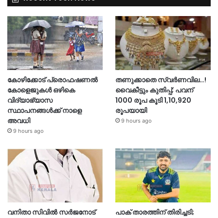
കോഴിക്കോട് പ്രൊഫഷണൽ
തണുക്കാതെ സ്വർണവില…!
കോളെജുകൾ ഒഴികെ
വൈകീട്ടും കുതിപ്പ്; പവന്
വിദ്യാഭ്യാസ
1000 രൂപ കൂടി 1,10,920
സ്ഥാപനങ്ങൾക്ക് നാളെ
രൂപയായി
അവധി
9 hours ago
9 hours ago
വനിതാ സിവിൽ സർജനോട്
പാക് താരത്തിന് തിരിച്ചടി;