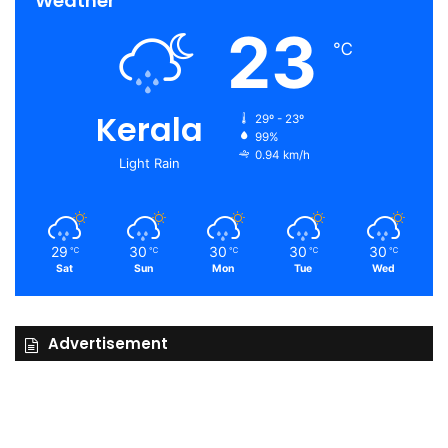
Weather
23
℃
Kerala
29º - 23º
99%
0.94 km/h
Light Rain
29
30
30
30
30
℃
℃
℃
℃
℃
Sat
Sun
Mon
Tue
Wed
Advertisement