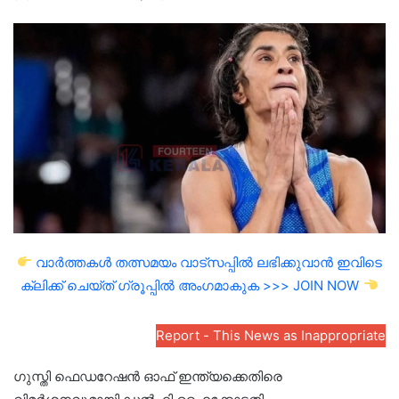
an
email
വാർത്തകൾ തത്സമയം വാട്സപ്പിൽ ലഭിക്കുവാൻ ഇവിടെ
ക്ലിക്ക് ചെയ്ത് ഗ്രൂപ്പിൽ അംഗമാകുക >>> JOIN NOW
Report - This News as Inappropriate
ഗുസ്തി ഫെഡറേഷൻ ഓഫ് ഇന്ത്യക്കെതിരെ