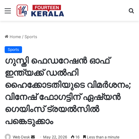
Menu
S
fo
Home
/
Sports
Sports
ഗുസ്തി ഫെഡറേഷൻ ഓഫ്
ഇന്ത്യക്ക് ഡൽഹി
ഹൈക്കോടതിയുടെ വിമർശനം;
വിനേഷ് ഫോഗട്ടിന് ഏഷ്യൻ
ഗെയിംസ് ട്രയൽസിൽ
പങ്കെടുക്കാം
Send
Web Desk
May 22, 2026
16
Less than a minute