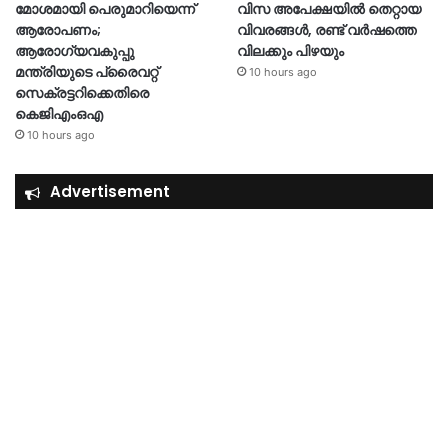
മോശമായി പെരുമാറിയെന്ന്
വിസ അപേക്ഷയിൽ തെറ്റായ
ആരോപണം;
വിവരങ്ങൾ, രണ്ട് വർഷത്തെ
ആരോഗ്യവകുപ്പു
വിലക്കും പിഴയും
മന്ത്രിയുടെ പ്രൈവറ്റ്
10 hours ago
സെക്രട്ടറിക്കെതിരെ
കെജിഎംഒഎ
10 hours ago
Advertisement