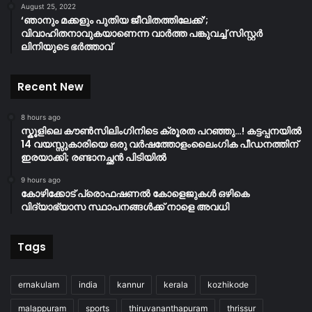
August 25, 2022
‘ഞാനും മക്കളും പുതിയ ജീവിതത്തിലേക്ക്’;
വിവാഹിതനാവുകയാണെന്ന വാർത്ത പങ്കുവച്ച് സിസ്റ്റർ
ലിനിയുടെ ഭർത്താവ്
Recent New
8 hours ago
സ്കൂളിലെ കൗൺസിലിംഗിനിടെ ക്രൂരത പറഞ്ഞു…! കട്ടപ്പനയിൽ
14 വയസ്സുകാരിയെ ഒരു വർഷത്തോളംലൈംഗിക പീഡനത്തിന്
ഇരയാക്കി; രണ്ടാനച്ഛൻ പിടിയിൽ
9 hours ago
കോഴിക്കോട് പ്രൊഫഷണൽ കോളെജുകൾ ഒഴികെ
വിദ്യാഭ്യാസ സ്ഥാപനങ്ങൾക്ക് നാളെ അവധി
Tags
ernakulam
india
kannur
kerala
kozhikode
malappuram
sports
thiruvananthapuram
thrissur