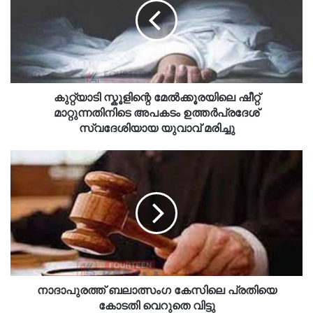
കുറ്റ്യാടി സ്കൂളിന്റെ മേൽക്കൂരയിലെ ഷീറ്റ്
മാറ്റുന്നതിനിടെ അപകടം ഉത്തർപ്രദേശ്
സ്വദേശിയായ യുവാവ് മരിച്ചു
നാദാപുരത്ത് ബലാത്സംഗ കേസിലെ പ്രതിയെ
കോടതി വെറുതെ വിട്ടു