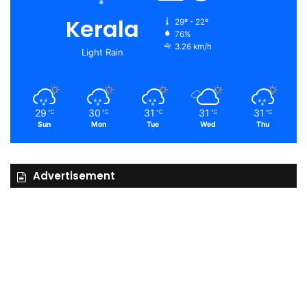
Kerala
29º - 22º
76%
3.26 km/h
Light Rain
29
30
31
31
31
℃
℃
℃
℃
℃
Sun
Mon
Tue
Wed
Thu
Advertisement