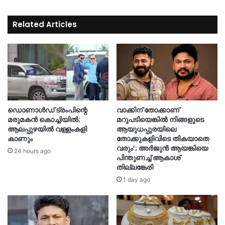
Related Articles
ഡൊണാൾഡ് ട്രംപിന്റെ
വാക്കിന് തോക്കാണ്
മരുമകൻ കൊച്ചിയിൽ;
മറുപടിയെങ്കില്‍ നിങ്ങളുടെ
ആലപ്പുഴയിൽ വള്ളംകളി
ആയുധപ്പുരയിലെ
കാണും
തോക്കുകളിവിടെ തികയാതെ
വരും’; അര്‍ജുന്‍ ആയങ്കിയെ
24 hours ago
പിന്തുണച്ച് ആകാശ്
തില്ലങ്കേരി
1 day ago