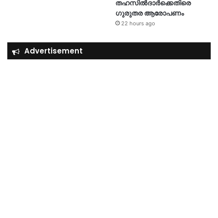
തഹസിൽദാർക്കെതിരെ
ഗുരുതര ആരോപണം
22 hours ago
Advertisement