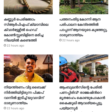
കണ്ണൂർ പെരിങ്ങോം
പത്തനംതിട്ട കോന്നി ആന
സിആർപിഎഫ് ക്യാമ്പിലെ
പരിപാലന കേന്ദ്രത്തിൽ
ക്വാർട്ടേഴ്സിൽ ഹെഡ്
പാപ്പാന് ആനയുടെ കുത്തേറ്റു,
കോൺസ്റ്റബിളിനെ മരിച്ച
ദാരുണാന്ത്യം
നിലയിൽ കണ്ടെത്തി
22 hours ago
22 hours ago
നിയന്ത്രണം വിട്ട ബൈക്ക്
ആംബുലൻസിന്റെ പേരിൽ
നിർത്തിയിട്ടിരുന്ന പിക്കപ്
പണപ്പിരിവ്? രാജേഷിന്‍റെ
വാനിൽ ഇടിച്ച് യുവാവിന്
മൃതദേഹം കൊണ്ടുപോകാൻ
ദാരുണാന്ത്യം
കൈക്കൂലി ആവശ്യപ്പെട്ടു,
പയ്യന്നൂർ
22 hours ago