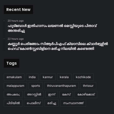
Recent New
20 hours ago
ഫുട്ബോൾ ഇതിഹാസം ലയണൽ മെസ്സിയുടെ പിതാവ്
അന്തരിച്ചു
22 hours ago
കണ്ണൂർ പെരിങ്ങോം സിആർപിഎഫ് ക്യാമ്പിലെ ക്വാർട്ടേഴ്സിൽ
ഹെഡ് കോൺസ്റ്റബിളിനെ മരിച്ച നിലയിൽ കണ്ടെത്തി
Tags
ernakulam
india
kannur
kerala
kozhikode
malappuram
sports
thiruvananthapuram
thrissur
അപകടം;
അറസ്റ്റിൽ
ഇന്ന്
കേസ്
കോഴിക്കോട്
പിടിയിൽ
പൊലീസ്
മരിച്ചു
സംസ്ഥാനത്ത്