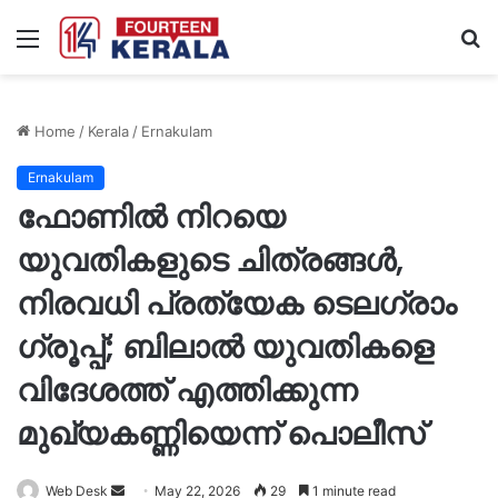
Menu
S
fo
Home
/
Kerala
/
Ernakulam
Ernakulam
ഫോണിൽ നിറയെ
യുവതികളുടെ ചിത്രങ്ങൾ,
നിരവധി പ്രത്യേക ടെലഗ്രാം
ഗ്രൂപ്പ്; ബിലാല്‍ യുവതികളെ
വിദേശത്ത് എത്തിക്കുന്ന
മുഖ്യകണ്ണിയെന്ന് പൊലീസ്
Send
Web Desk
May 22, 2026
29
1 minute read