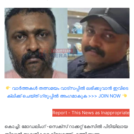
an
email
വാർത്തകൾ തത്സമയം വാട്സപ്പിൽ ലഭിക്കുവാൻ ഇവിടെ
ക്ലിക്ക് ചെയ്ത് ഗ്രൂപ്പിൽ അംഗമാകുക >>> JOIN NOW
Report - This News as Inappropriate
കൊച്ചി: മോഡലിംഗ് -സെക്‌സ് റാക്കറ്റ് കേസില്‍ പിടിയിലായ