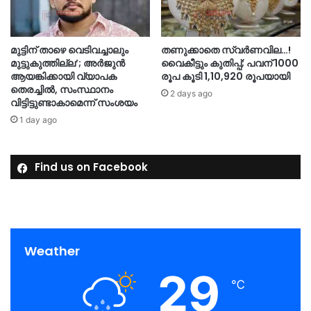
മുട്ടിന് താഴെ വെടിവച്ചാലും
തണുക്കാതെ സ്വർണവില…!
മുട്ടുകുത്തില്ല’; അർജുൻ
വൈകീട്ടും കുതിപ്പ്; പവന് 1000
ആയങ്കിക്കായി വ്യാപക
രൂപ കൂടി 1,10,920 രൂപയായി
തെരച്ചിൽ, സംസ്ഥാനം
2 days ago
വിട്ടിട്ടുണ്ടാകാമെന്ന് സംശയം
1 day ago
Find us on Facebook
Weather
29
℃