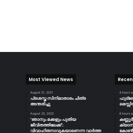
Most Viewed News
Recen
August 21, 2021
4 hours 
പ്രശസ്ത സിനിമാതാരം ചിത്ര
ഫുട്
അന്തരിച്ചു
മെസ്സി
August 25, 2022
6 hours 
‘ഞാനും മക്കളും പുതിയ
കണ്ണൂ
ജീവിതത്തിലേക്ക്’;
ക്യാമ്
വിവാഹിതനാവുകയാണെന്ന വാർത്ത
കോൺസ്