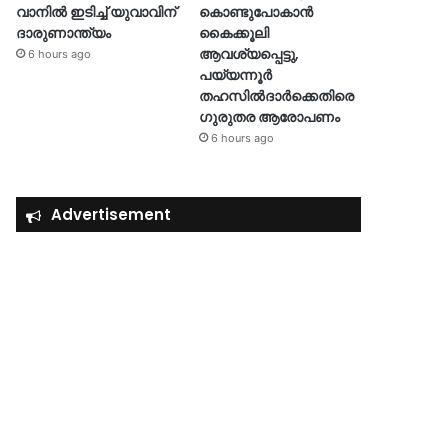
വാനിൽ ഇടിച്ച് യുവാവിന്
കൊണ്ടുപോകാൻ
ദാരുണാന്ത്യം
കൈക്കൂലി
ആവശ്യപ്പെട്ടു,
6 hours ago
പയ്യന്നൂർ
തഹസിൽദാർക്കെതിരെ
ഗുരുതര ആരോപണം
6 hours ago
Advertisement