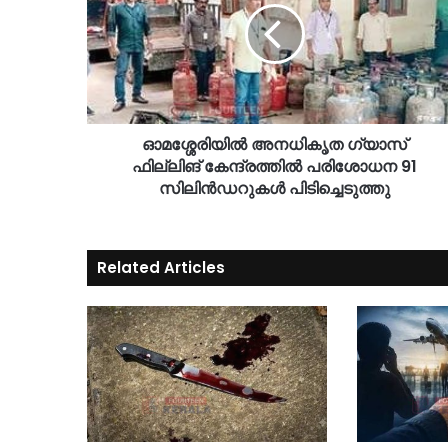
ഓമശ്ശേരിയിൽ അനധികൃത ഗ്യാസ്
ഫില്ലിങ് കേന്ദ്രത്തിൽ പരിശോധന 91
സിലിൻഡറുകൾ പിടിച്ചെടുത്തു
Related Articles