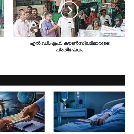
എൽ.ഡി.എഫ്. കൗൺസിലർമാരുടെ
പ്രതിഷേധം