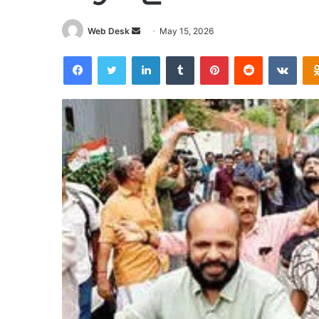
Send
Web Desk
May 15, 2026
an
Facebook
Twitter
LinkedIn
Tumblr
Pinterest
Reddit
VKon
email