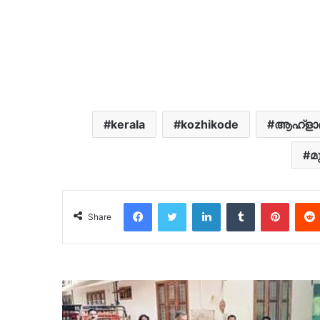
kerala
kozhikode
ആഹ്ളാദ
മ
Facebook
Twitter
LinkedIn
Tumblr
Pinter
Share