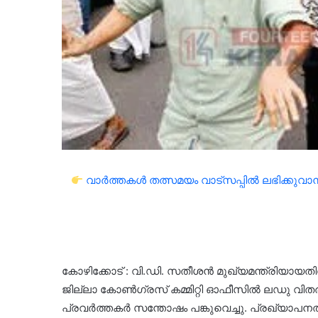
വാർത്തകൾ തത്സമയം വാട്സപ്പിൽ ലഭിക്കുവാൻ 
കോഴിക്കോട് : വി.ഡി. സതീശൻ മുഖ്യമന്ത്രിയായ
ജില്ലാ കോൺഗ്രസ് കമ്മിറ്റി ഓഫീസിൽ ലഡു വിതരണംചെ
പ്രവർത്തകർ സന്തോഷം പങ്കുവെച്ചു. പ്രഖ്യാപന