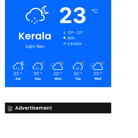
23
℃
Kerala
23º - 22º
95%
0.8 km/h
Light Rain
23
30
30
30
30
℃
℃
℃
℃
℃
Sat
Sun
Mon
Tue
Wed
Advertisement