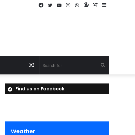
Facebook
Twitter
YouTube
Instagram
WhatsApp
Log
Random
Sidebar
In
Article
Random
Search
Article
for
Find us on Facebook
Weather