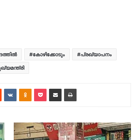
ത്തിൽ
കോഴിക്കോടും
പ്രഖ്യാപനം
ുഖ്യമന്ത്രി
est
Reddit
VKontakte
Odnoklassniki
Pocket
Share via Email
Print