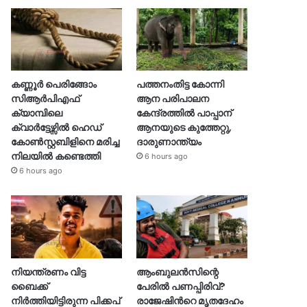
കണ്ണൂർ പെരിങ്ങോം
പത്തനംതിട്ട കോന്നി
സിആർപിഎഫ്
ആന പരിപാലന
ക്യാമ്പിലെ
കേന്ദ്രത്തിൽ പാപ്പാന്
ക്വാർട്ടേഴ്സിൽ ഹെഡ്
ആനയുടെ കുത്തേറ്റു,
കോൺസ്റ്റബിളിനെ മരിച്ച
ദാരുണാന്ത്യം
നിലയിൽ കണ്ടെത്തി
6 hours ago
6 hours ago
നിയന്ത്രണം വിട്ട
ആംബുലൻസിന്റെ
ബൈക്ക്
പേരിൽ പണപ്പിരിവ്?
നിർത്തിയിട്ടിരുന്ന പിക്കപ്
രാജേഷിന്‍റെ മൃതദേഹം