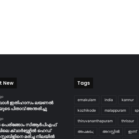
t New
Tags
ago
ernakulam
india
kannur
ബോൾ ഇതിഹാസം ലയണൽ
യുടെ പിതാവ് അന്തരിച്ചു
kozhikode
malappuram
sp
ago
thiruvananthapuram
thrissur
ർ പെരിങ്ങോം സിആർപിഎഫ്
പിലെ ക്വാർട്ടേഴ്സിൽ ഹെഡ്
അപകടം;
അറസ്റ്റിൽ
ഇന്ന്
റ്റബിളിനെ മരിച്ച നിലയിൽ