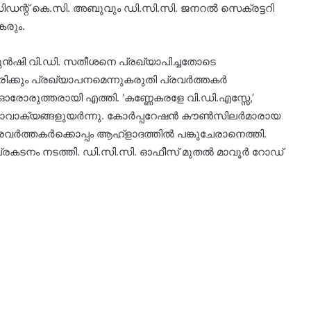
ിഡന്റ് കെ.സി. അബുവും ഡി.സി.സി. ജനറൽ സെക്രട്ടറി
കരും.
മുൻഷി വി.ഡി. സതീശനെ പ്രഖ്യാപിച്ചതോടെ
ിരിക്കും പ്രഖ്യാപനമെന്നുകരുതി പ്രവർത്തകർ
ഓരോരുത്തരായി എത്തി. ‘കണ്ണേകരളേ വി.ഡി.എസ്സേ,’
മുദ്രാവാക്യങ്ങളുയർന്നു. കോർപ്പറേഷൻ കൗൺസിലർമാരായ
വർത്തകർക്കൊപ്പം ആഹ്ളാദത്തിൽ പങ്കുചേരാനെത്തി.
്രകടനം നടത്തി. ഡി.സി.സി. ഓഫീസ് മുതൽ മാവൂർ റോഡ്