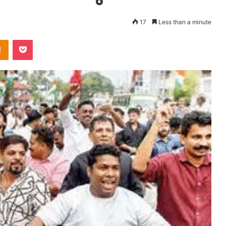
17
Less than a minute
takte
Odnoklassniki
Pocket