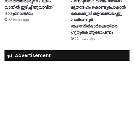
നിർത്തിയിട്ടിരുന്ന പിക്കപ്
പണപ്പിരിവ്? രാജേഷിന്‍റെ
വാനിൽ ഇടിച്ച് യുവാവിന്
മൃതദേഹം കൊണ്ടുപോകാൻ
ദാരുണാന്ത്യം
കൈക്കൂലി ആവശ്യപ്പെട്ടു,
പയ്യന്നൂർ
22 hours ago
തഹസിൽദാർക്കെതിരെ
ഗുരുതര ആരോപണം
22 hours ago
Advertisement