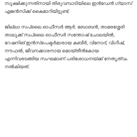
സൂക്ഷിക്കുന്നതിനായി തിരുവമ്പാടിയിലെ ഇൻഡേൻ ഗ്യാസ്
ഏജൻസിക്ക് കൈമാറിയിട്ടുണ്ട്.
ജില്ലാ സപ്ലൈ ഓഫീസർ ആർ. ബോബൻ, താമരശ്ശേരി
താലൂക്ക് സപ്ലൈ ഓഫീസർ സന്തോഷ് ചോലയിൽ,
റേഷനിങ് ഇൻസ്പെക്ടർമാരായ കബീർ, വിനോദ്, വിഗീഷ്,
നൗഫൽ, ജീവനക്കാരനായ മൊയ്തീൻകോയ
എന്നിവരടങ്ങിയ സംഘമാണ് പരിശോധനയ്ക്ക് നേതൃത്വം
നൽകിയത്.