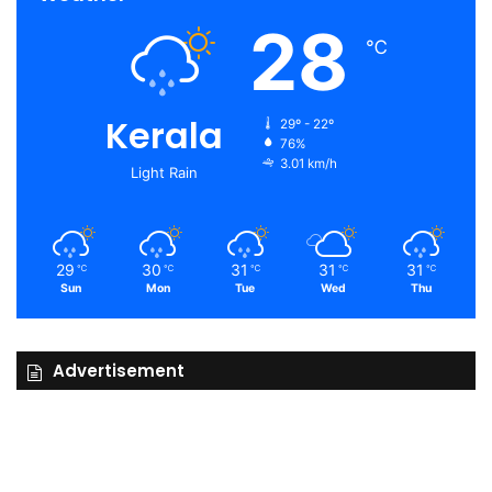
28
℃
Kerala
29º - 22º
76%
3.01 km/h
Light Rain
29
30
31
31
31
℃
℃
℃
℃
℃
Sun
Mon
Tue
Wed
Thu
Advertisement