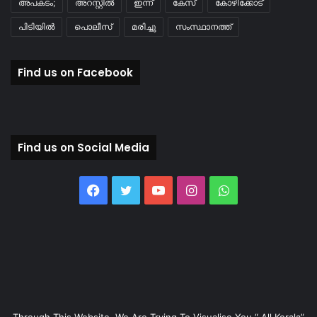
അപകടം;
അറസ്റ്റിൽ
ഇന്ന്
കേസ്
കോഴിക്കോട്
പിടിയിൽ
പൊലീസ്
മരിച്ചു
സംസ്ഥാനത്ത്
Find us on Facebook
Find us on Social Media
Facebook
Twitter
YouTube
Instagram
WhatsApp
Through This Website, We Are Trying To Visualise You “ All Kerala”