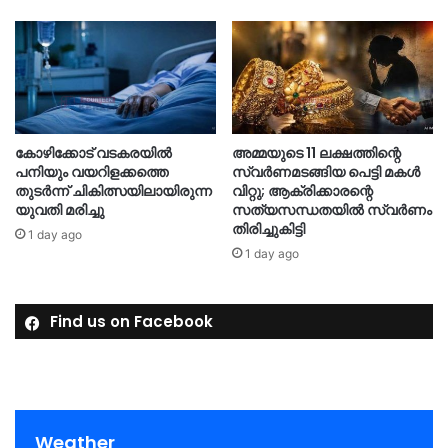
കോഴിക്കോട് വടകരയിൽ
അമ്മയുടെ 11 ലക്ഷത്തിന്റെ
പനിയും വയറിളക്കത്തെ
സ്വർണമടങ്ങിയ പെട്ടി മകൾ
തുടർന്ന് ചികിത്സയിലായിരുന്ന
വിറ്റു; ആക്രിക്കാരന്റെ
യുവതി മരിച്ചു
സത്യസന്ധതയിൽ സ്വർണം
തിരിച്ചുകിട്ടി
1 day ago
1 day ago
Find us on Facebook
Weather