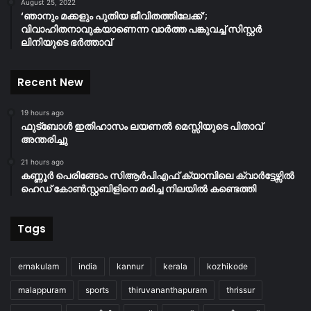
August 25, 2022
‘ഞാനും മക്കളും പുതിയ ജീവിതത്തിലേക്ക്’;
വിവാഹിതനാവുകയാണെന്ന വാർത്ത പങ്കുവച്ച് സിസ്റ്റർ
ലിനിയുടെ ഭർത്താവ്
Recent New
19 hours ago
ഫുട്ബോൾ ഇതിഹാസം ലയണൽ മെസ്സിയുടെ പിതാവ്
അന്തരിച്ചു
21 hours ago
കണ്ണൂർ പെരിങ്ങോം സിആർപിഎഫ് ക്യാമ്പിലെ ക്വാർട്ടേഴ്സിൽ
ഹെഡ് കോൺസ്റ്റബിളിനെ മരിച്ച നിലയിൽ കണ്ടെത്തി
Tags
ernakulam
india
kannur
kerala
kozhikode
malappuram
sports
thiruvananthapuram
thrissur