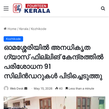
Menu
S
fo
Home
/
Kerala
/
Kozhikode
Kozhikode
ഓമശ്ശേരിയിൽ അനധികൃത
ഗ്യാസ് ഫില്ലിങ് കേന്ദ്രത്തിൽ
പരിശോധന 91
സിലിൻഡറുകൾ പിടിച്ചെടുത്തു
Send
Web Desk
May 15, 2026
40
Less than a minute
an
email