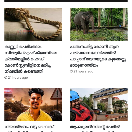
കണ്ണൂർ പെരിങ്ങോം
പത്തനംതിട്ട കോന്നി ആന
സിആർപിഎഫ് ക്യാമ്പിലെ
പരിപാലന കേന്ദ്രത്തിൽ
ക്വാർട്ടേഴ്സിൽ ഹെഡ്
പാപ്പാന് ആനയുടെ കുത്തേറ്റു,
കോൺസ്റ്റബിളിനെ മരിച്ച
ദാരുണാന്ത്യം
നിലയിൽ കണ്ടെത്തി
21 hours ago
21 hours ago
നിയന്ത്രണം വിട്ട ബൈക്ക്
ആംബുലൻസിന്റെ പേരിൽ