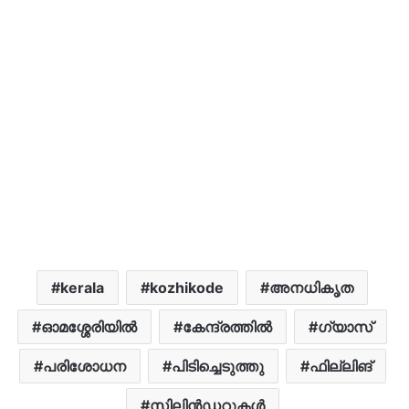
kerala
kozhikode
അനധികൃത
ഓമശ്ശേരിയിൽ
കേന്ദ്രത്തിൽ
ഗ്യാസ്
പരിശോധന
പിടിച്ചെടുത്തു
ഫില്ലിങ്
സിലിൻഡറുകൾ