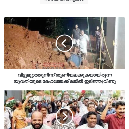
വീട്ടുമുറ്റത്തുനിന്ന് തുണിയലക്കുകയായിരുന്ന
യുവതിയുടെ ദേഹത്തേക്ക് മതിൽ ഇടിഞ്ഞുവീണു