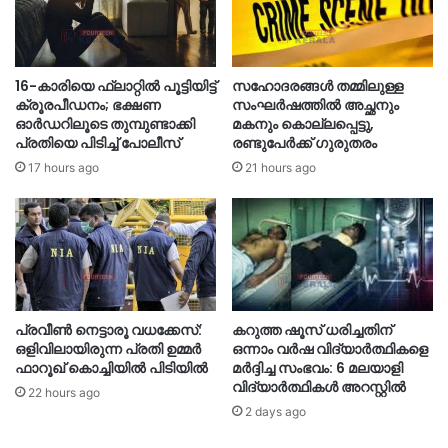
16-കാരിയെ ഫ്ലാറ്റിൽ പൂട്ടിയിട്ട്
സഹോദരങ്ങൾ തമ്മിലുള്ള
ക്രൂരപീഡനം; ഭക്ഷണ
സംഘർഷത്തിൽ അച്ഛനും
ഓർഡറിലൂടെ തുമ്പുണ്ടാക്കി
മകനും കൊല്ലപ്പെട്ടു,
പ്രതിയെ പിടിച്ച് പോലീസ്
രണ്ടുപേർക്ക് ഗുരുതരം
17 hours ago
21 hours ago
പ്രവീൺ നെട്ടാരൂ വധക്കേസ്:
കറുത്ത ഷൂസ് ധരിച്ചതിന്
ഒളിവിലായിരുന്ന പ്രതി ഉമ്മർ
ഒന്നാം വർഷ വിദ്യാർത്ഥികളെ
ഫാറൂഖ് കൊച്ചിയിൽ പിടിയിൽ
മർദ്ദിച്ച സംഭവം: 6 മലയാളി
വിദ്യാർത്ഥികൾ അറസ്റ്റിൽ
22 hours ago
2 days ago