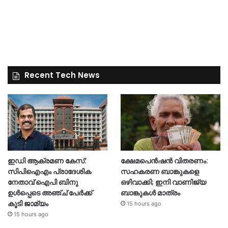
Recent Tech News
ഇഡി ആക്രമണ കേസ്:
ക്ഷേമപെൻഷൻ വിതരണം:
സിപിഐഎം പ്രാദേശിക
സഹകരണ ബാങ്കുകളെ
നേതാവ് ഐപി ബിനു
ഒഴിവാക്കി; ഇനി വാണിജ്യ
ഉൾപ്പെടെ അഞ്ച് പേർക്ക്
ബാങ്കുകൾ മാത്രം
കൂടി ജാമ്യം
15 hours ago
15 hours ago