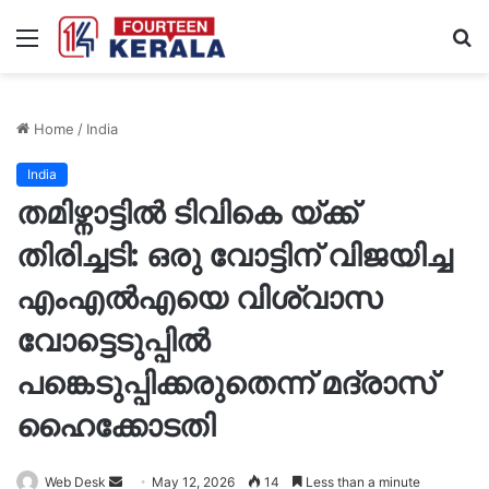
Menu
S
fo
Home
/
India
India
തമിഴ്നാട്ടിൽ ടിവികെ യ്ക്ക്
തിരിച്ചടി: ഒരു വോട്ടിന് വിജയിച്ച
എംഎൽഎയെ വിശ്വാസ
വോട്ടെടുപ്പിൽ
പങ്കെടുപ്പിക്കരുതെന്ന് മദ്രാസ്
ഹൈക്കോടതി
Send
Web Desk
May 12, 2026
14
Less than a minute