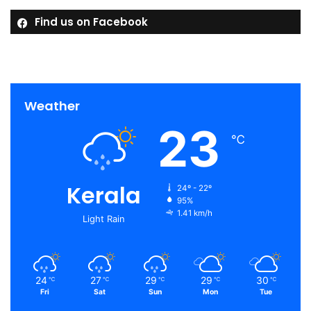
Find us on Facebook
Weather
23
℃
Kerala
24º - 22º
95%
1.41 km/h
Light Rain
24
27
29
29
30
℃
℃
℃
℃
℃
Fri
Sat
Sun
Mon
Tue