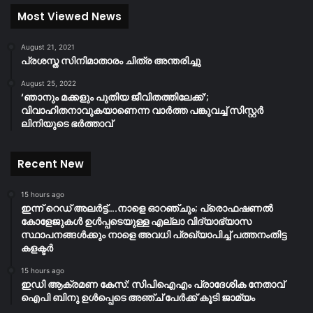
Most Viewed News
August 21, 2021
പ്രശസ്ത സിനിമാതാരം ചിത്ര അന്തരിച്ചു
August 25, 2022
‘ഞാനും മക്കളും പുതിയ ജീവിതത്തിലേക്ക്’;
വിവാഹിതനാവുകയാണെന്ന വാർത്ത പങ്കുവച്ച് സിസ്റ്റർ
ലിനിയുടെ ഭർത്താവ്
Recent New
15 hours ago
ഇന്ന് റെഡ് അലർട്ട്….നാളെ ഓറഞ്ചും; പ്രൊഫഷണൽ
കോളേജുകൾ ഉൾപ്പടെയുള്ള എല്ലാ വിദ്യാഭ്യാസ
സ്ഥാപനങ്ങൾക്കും നാളെ അവധി പ്രഖ്യാപിച്ച് പത്തനംതിട്ട
കളക്ടർ
15 hours ago
ഇഡി ആക്രമണ കേസ്: സിപിഐഎം പ്രാദേശിക നേതാവ്
ഐപി ബിനു ഉൾപ്പെടെ അഞ്ച് പേർക്ക് കൂടി ജാമ്യം