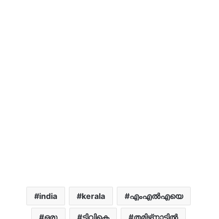
india
kerala
എംഎല്‍എയെ
ഒരു
ടിവികെ
തമിഴ്‌നാട്ടിൽ