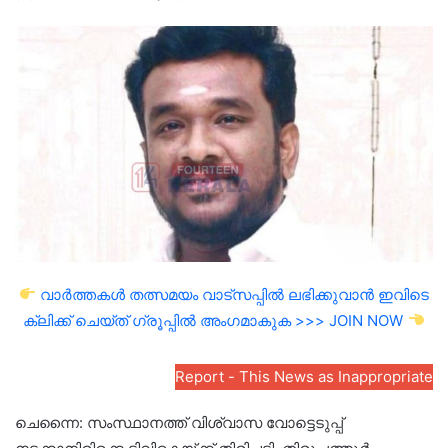
an
email
വാർത്തകൾ തത്സമയം വാട്സപ്പിൽ ലഭിക്കുവാൻ ഇവിടെ
ക്ലിക്ക് ചെയ്ത് ഗ്രൂപ്പിൽ അംഗമാകുക >>> JOIN NOW
Report - This News as Inappropriate
ചെന്നൈ: സംസ്ഥാനത്ത് വിശ്വാസ വോട്ടെടുപ്പ്