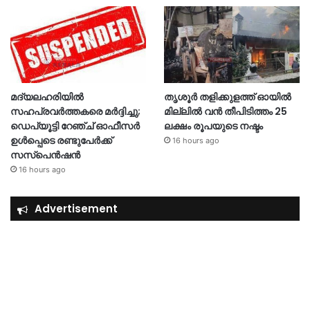
മദ്യലഹരിയിൽ
തൃശൂര്‍ തളിക്കുളത്ത് ഓയില്‍
സഹപ്രവർത്തകരെ മർദ്ദിച്ചു;
മില്ലില്‍ വൻ തീപിടിത്തം 25
ഡെപ്യൂട്ടി റേഞ്ച് ഓഫീസർ
ലക്ഷം രൂപയുടെ നഷ്ടം
ഉൾപ്പെടെ രണ്ടുപേർക്ക്
16 hours ago
സസ്‌പെൻഷൻ
16 hours ago
Advertisement