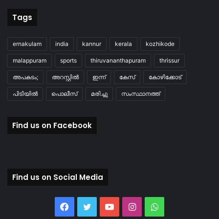
Tags
ernakulam
india
kannur
kerala
kozhikode
malappuram
sports
thiruvananthapuram
thrissur
അപകടം;
അറസ്റ്റിൽ
ഇന്ന്
കേസ്
കോഴിക്കോട്
പിടിയിൽ
പൊലീസ്
മരിച്ചു
സംസ്ഥാനത്ത്
Find us on Facebook
Find us on Social Media
Facebook
Twitter
YouTube
Instagram
WhatsApp