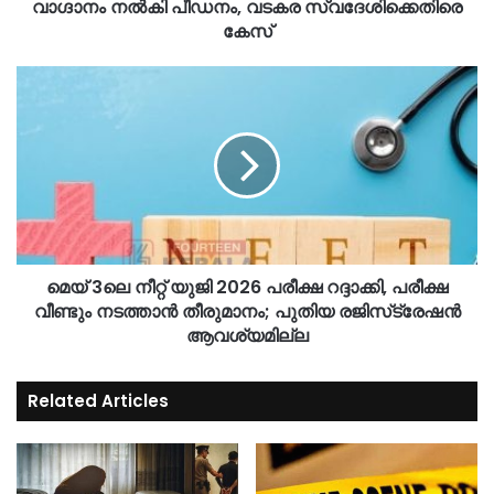
വാഗ്ദാനം നൽകി പീഡനം, വടകര സ്വദേശിക്കെതിരെ
കേസ്
മെയ് 3ലെ നീറ്റ് യുജി 2026 പരീക്ഷ റദ്ദാക്കി, പരീക്ഷ
വീണ്ടും നടത്താൻ തീരുമാനം; പുതിയ രജിസ്‌ട്രേഷൻ
ആവശ്യമില്ല
Related Articles