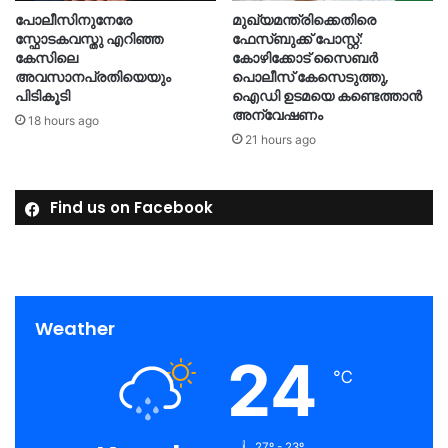
മുഖ്യമന്ത്രിക്കെതിരെ
പോലീസിനുനേരേ
ഫേസ്ബുക്ക് പോസ്റ്റ്:
സ്ഫോടകവസ്തു എറിഞ്ഞ
കോഴിക്കോട് സൈബർ
കേസിലെ
പൊലീസ് കേസെടുത്തു,
അവസാനപ്രതിയെയും
ഐഡി ഉടമയെ കണ്ടെത്താൻ
പിടികൂടി
അന്വേഷണം
18 hours ago
21 hours ago
Find us on Facebook
Weather
24
℃
27º - 23º