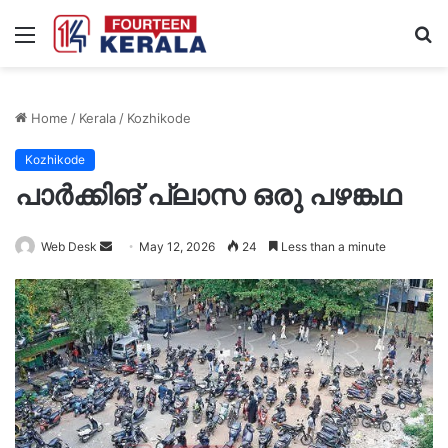
Menu
S
fo
Home
/
Kerala
/
Kozhikode
Kozhikode
പാർക്കിങ് പ്ലാസ ഒരു പഴങ്കഥ
Send
Web Desk
May 12, 2026
24
Less than a minute
an
email