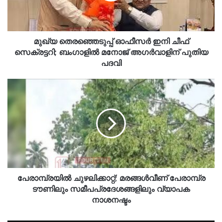
മുഖ്യ തെരഞ്ഞെടുപ്പ് ഓഫീസർ ഇനി ചീഫ്
സെക്രട്ടറി; ബംഗാളിൽ മനോജ് അഗർവാളിന് പുതിയ
പദവി
പേരാമ്പ്രയിൽ ചുഴലിക്കാറ്റ്; മരങ്ങൾവീണ് പേരാമ്പ്ര
ടൗണിലും സമീപപ്രദേശങ്ങളിലും വ്യാപക
നാശനഷ്ടം