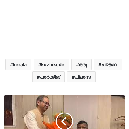
kerala
kozhikode
ഒരു
പഴങ്കഥ;
പാർക്കിങ്
പ്ലാസ