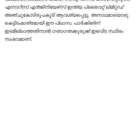
എന്നാറീസ് എൻജിനിയേഴ്‌സ് ഇന്ത്യ പ്രൈവറ്റ് ലിമിറ്റഡ്
അഞ്ചുകോടിരൂപകൂടി ആവശ്യപ്പെട്ടു. അനാഥമായൊരു
കെട്ടിടംമാത്രമായി ഈ പ്ലാസ. പാർക്കിങിന്
ഇടമില്ലാത്തതിനാൽ ഗതാഗതക്കുരുക്ക് ഇവിെട സ്ഥിരം
സംഭവമാണ്.