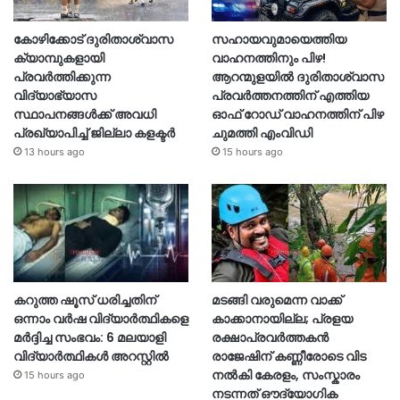
കോഴിക്കോട് ദുരിതാശ്വാസ
സഹായവുമായെത്തിയ
ക്യാമ്പുകളായി
വാഹനത്തിനും പിഴ!
പ്രവര്‍ത്തിക്കുന്ന
ആറന്മുളയില്‍ ദുരിതാശ്വാസ
വിദ്യാഭ്യാസ
പ്രവര്‍ത്തനത്തിന് എത്തിയ
സ്ഥാപനങ്ങള്‍ക്ക് അവധി
ഓഫ് റോഡ് വാഹനത്തിന് പിഴ
പ്രഖ്യാപിച്ച് ജില്ലാ കളക്ടർ
ചുമത്തി എംവിഡി
13 hours ago
15 hours ago
കറുത്ത ഷൂസ് ധരിച്ചതിന്
മടങ്ങി വരുമെന്ന വാക്ക്
ഒന്നാം വർഷ വിദ്യാർത്ഥികളെ
കാക്കാനായില്ല; പ്രളയ
മർദ്ദിച്ച സംഭവം: 6 മലയാളി
രക്ഷാപ്രവർത്തകൻ
വിദ്യാർത്ഥികൾ അറസ്റ്റിൽ
രാജേഷിന് കണ്ണീരോടെ വിട
നൽകി കേരളം, സംസ്കാരം
15 hours ago
നടന്നത് ഔദ്യോ​ഗിക