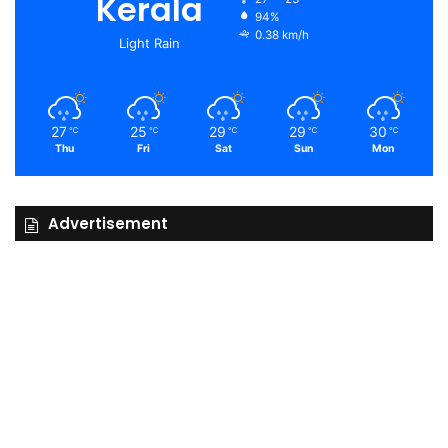
Kerala
94%
0.38 km/h
Light Rain
27
25
29
29
30
℃
℃
℃
℃
℃
Thu
Fri
Sat
Sun
Mon
Advertisement