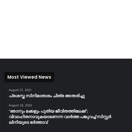
Most Viewed News
August 21, 2021
പ്രശസ്ത സിനിമാതാരം ചിത്ര അന്തരിച്ചു
August 25, 2022
‘ഞാനും മക്കളും പുതിയ ജീവിതത്തിലേക്ക്’;
വിവാഹിതനാവുകയാണെന്ന വാർത്ത പങ്കുവച്ച് സിസ്റ്റർ
ലിനിയുടെ ഭർത്താവ്