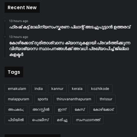
Recent New
13 hours ago
ഫ്രഷ് കട്ട് മാലിന്യസംസ്കരണ പ്ലാന്റ് അടച്ചുപൂട്ടാൻ ഉത്തരവ്
13 hours ago
കോഴിക്കോട് ദുരിതാശ്വാസ ക്യാമ്പുകളായി പ്രവര്‍ത്തിക്കുന്ന
വിദ്യാഭ്യാസ സ്ഥാപനങ്ങള്‍ക്ക് അവധി പ്രഖ്യാപിച്ച് ജില്ലാ
കളക്ടർ
Tags
ernakulam
india
kannur
kerala
kozhikode
malappuram
sports
thiruvananthapuram
thrissur
അപകടം;
അറസ്റ്റിൽ
ഇന്ന്
കേസ്
കോഴിക്കോട്
പിടിയിൽ
പൊലീസ്
മരിച്ചു
സംസ്ഥാനത്ത്