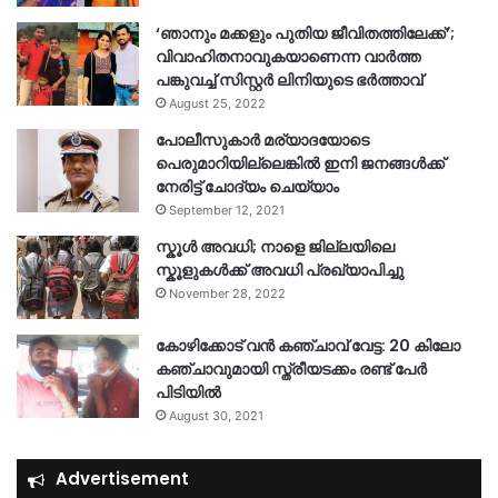
‘ഞാനും മക്കളും പുതിയ ജീവിതത്തിലേക്ക്’;
വിവാഹിതനാവുകയാണെന്ന വാർത്ത
പങ്കുവച്ച് സിസ്റ്റർ ലിനിയുടെ ഭർത്താവ്
August 25, 2022
പോലീസുകാര്‍ മര്യാദയോടെ
പെരുമാറിയില്ലെങ്കില്‍ ഇനി ജനങ്ങള്‍ക്ക്
നേരിട്ട് ചോദ്യം ചെയ്യാം
September 12, 2021
സ്കൂൾ അവധി; നാളെ ജില്ലയിലെ
സ്കൂളുകൾക്ക് അവധി പ്രഖ്യാപിച്ചു
November 28, 2022
കോഴിക്കോട് വൻ കഞ്ചാവ് വേട്ട: 20 കിലോ
കഞ്ചാവുമായി സ്ത്രീയടക്കം രണ്ട് പേർ
പിടിയിൽ
August 30, 2021
Advertisement