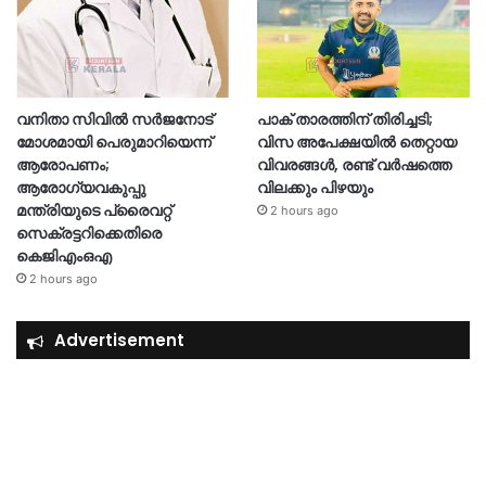
വനിതാ സിവിൽ സർജനോട്
പാക് താരത്തിന് തിരിച്ചടി;
മോശമായി പെരുമാറിയെന്ന്
വിസ അപേക്ഷയിൽ തെറ്റായ
ആരോപണം;
വിവരങ്ങൾ, രണ്ട് വർഷത്തെ
ആരോഗ്യവകുപ്പു
വിലക്കും പിഴയും
മന്ത്രിയുടെ പ്രൈവറ്റ്
2 hours ago
സെക്രട്ടറിക്കെതിരെ
കെജിഎംഒഎ
2 hours ago
Advertisement