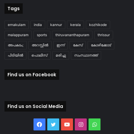
Tags
ernakulam
india
kannur
kerala
kozhikode
malappuram
sports
thiruvananthapuram
thrissur
അപകടം;
അറസ്റ്റിൽ
ഇന്ന്
കേസ്
കോഴിക്കോട്
പിടിയിൽ
പൊലീസ്
മരിച്ചു
സംസ്ഥാനത്ത്
Find us on Facebook
Find us on Social Media
Facebook
Twitter
YouTube
Instagram
WhatsApp