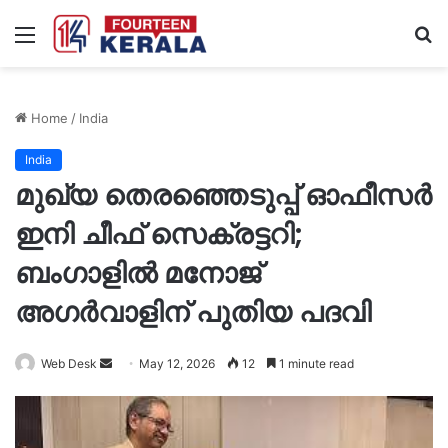
Menu
S
fo
Home
/
India
India
മുഖ്യ തെരഞ്ഞെടുപ്പ് ഓഫീസർ
ഇനി ചീഫ് സെക്രട്ടറി;
ബംഗാളിൽ മനോജ്
അഗർവാളിന് പുതിയ പദവി
Send
Web Desk
May 12, 2026
12
1 minute read
an
email