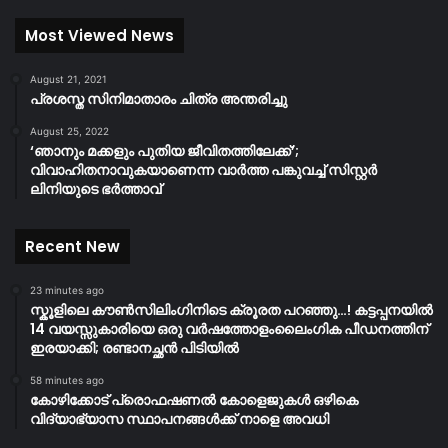
Most Viewed News
August 21, 2021
പ്രശസ്ത സിനിമാതാരം ചിത്ര അന്തരിച്ചു
August 25, 2022
‘ഞാനും മക്കളും പുതിയ ജീവിതത്തിലേക്ക്’;
വിവാഹിതനാവുകയാണെന്ന വാർത്ത പങ്കുവച്ച് സിസ്റ്റർ
ലിനിയുടെ ഭർത്താവ്
Recent New
23 minutes ago
സ്കൂളിലെ കൗൺസിലിംഗിനിടെ ക്രൂരത പറഞ്ഞു…! കട്ടപ്പനയിൽ
14 വയസ്സുകാരിയെ ഒരു വർഷത്തോളംലൈംഗിക പീഡനത്തിന്
ഇരയാക്കി; രണ്ടാനച്ഛൻ പിടിയിൽ
58 minutes ago
കോഴിക്കോട് പ്രൊഫഷണൽ കോളെജുകൾ ഒഴികെ
വിദ്യാഭ്യാസ സ്ഥാപനങ്ങൾക്ക് നാളെ അവധി