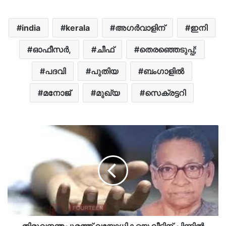
india
kerala
അഗർവാളിന്
ഇനി
ഓഫീസർ,
ചീഫ്
തെരഞ്ഞെടുപ്പ്;
പദവി
പുതിയ
ബംഗാളില്‍
മനോജ്
മുഖ്യ
സെക്രട്ടറി