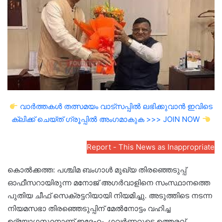
വാർത്തകൾ തത്സമയം വാട്സപ്പിൽ ലഭിക്കുവാൻ ഇവിടെ
ക്ലിക്ക് ചെയ്ത് ഗ്രൂപ്പിൽ അംഗമാകുക >>> JOIN NOW
Report - This News as Inappropriate
കൊൽക്കത്ത: പശ്ചിമ ബംഗാൾ മുഖ്യ തിരഞ്ഞെടുപ്പ്
ഓഫീസറായിരുന്ന മനോജ് അഗർവാളിനെ സംസ്ഥാനത്തെ
പുതിയ ചീഫ് സെക്രട്ടറിയായി നിയമിച്ചു. അടുത്തിടെ നടന്ന
നിയമസഭാ തിരഞ്ഞെടുപ്പിന് മേൽനോട്ടം വഹിച്ച
ഉദ്യോഗസ്ഥനാണ് ഇദ്ദേഹം. ഗവർണറുടെ ഉത്തരവ്