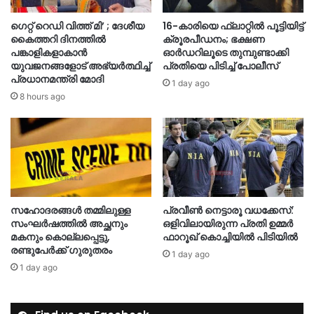
ഗെറ്റ് റെഡി വിത്ത് മി’ ; ദേശീയ
16-കാരിയെ ഫ്ലാറ്റിൽ പൂട്ടിയിട്ട്
കൈത്തറി ദിനത്തിൽ
ക്രൂരപീഡനം; ഭക്ഷണ
പങ്കാളികളാകാൻ
ഓർഡറിലൂടെ തുമ്പുണ്ടാക്കി
യുവജനങ്ങളോട് അഭ്യർത്ഥിച്ച്
പ്രതിയെ പിടിച്ച് പോലീസ്
പ്രധാനമന്ത്രി മോദി
1 day ago
8 hours ago
സഹോദരങ്ങൾ തമ്മിലുള്ള
പ്രവീൺ നെട്ടാരൂ വധക്കേസ്:
സംഘർഷത്തിൽ അച്ഛനും
ഒളിവിലായിരുന്ന പ്രതി ഉമ്മർ
മകനും കൊല്ലപ്പെട്ടു,
ഫാറൂഖ് കൊച്ചിയിൽ പിടിയിൽ
രണ്ടുപേർക്ക് ഗുരുതരം
1 day ago
1 day ago