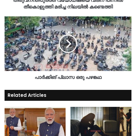
തിരുവനന്തപുരത്ത് വയോധികയെ വീടിന് പിന്നിൽ
തീകൊളുത്തി മരിച്ച നിലയിൽ കണ്ടെത്തി
പാർക്കിങ് പ്ലാസ ഒരു പഴങ്കഥ
Related Articles