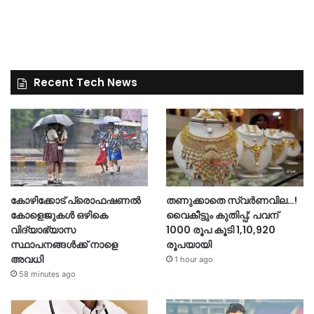
Recent Tech News
കോഴിക്കോട് പ്രൊഫഷണൽ
തണുക്കാതെ സ്വർണവില…!
കോളെജുകൾ ഒഴികെ
വൈകീട്ടും കുതിപ്പ്; പവന്
വിദ്യാഭ്യാസ
1000 രൂപ കൂടി 1,10,920
സ്ഥാപനങ്ങൾക്ക് നാളെ
രൂപയായി
അവധി
1 hour ago
58 minutes ago