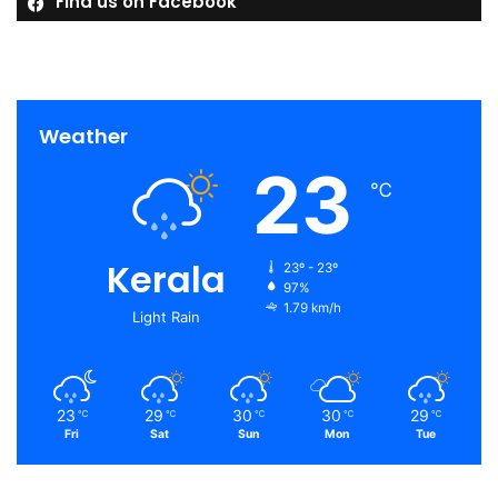
Find us on Facebook
Weather
23
℃
Kerala
23º - 23º
97%
1.79 km/h
Light Rain
23
29
30
30
29
℃
℃
℃
℃
℃
Fri
Sat
Sun
Mon
Tue